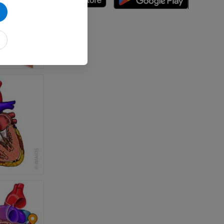
des membres
et os)
e des membres