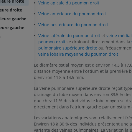
ieure droite
Veine apicale du poumon droit
eure droite
Veine antérieure du poumon droit
ieure gauche
Veine postérieure du poumon droit
ieure gauche
Veine latérale du poumon droit
et
veine médial
n
poumon droit
se drainant directement dans la
pulmonaire supérieure droite
ou, fréquemment
veine lobaire moyenne du poumon droit
Le diamètre ostial moyen est d'environ 14,3 à 17,6
distance moyenne entre l'ostium et la première bi
d'environ 11,8 à 14,5 mm.
La veine pulmonaire supérieure droite reçoit typ
drainage du lobe moyen dans environ 83,5 % des 
que chez 11 % des individus le lobe moyen se dr
directement dans l'atrium gauche par un ostium d
Les variations anatomiques sont relativement fré
Environ 18 à 30 % des individus présentent une 
variante des veines pulmonaires. La variation la 