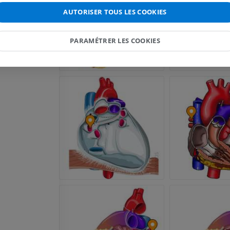
Visible human project
Angioscanner 
AUTORISER TOUS LES COOKIES
Photographies
inférieurs
TDM
PREMIUM
PARAMÉTRER LES COOKIES
PREMIUM
Jambe (artères 
TDM
GRATUIT
Artériographi
inférieurs
Angiographie
GRATUIT