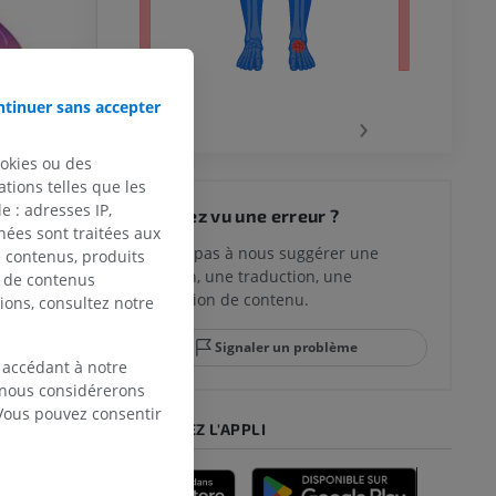
tinuer sans accepter
‹
›
ookies ou des
 du genou
tions telles que les
 : adresses IP,
Vous avez vu une erreur ?
nées sont traitées aux
N’hésitez pas à nous suggérer une
de contenus, produits
correction, une traduction, une
e de contenus
lle et de
amélioration de contenu.
ions, consultez notre
Signaler un problème
 accédant à notre
, nous considérerons
-pied
 Vous pouvez consentir
TÉLÉCHARGEZ L'APPLI