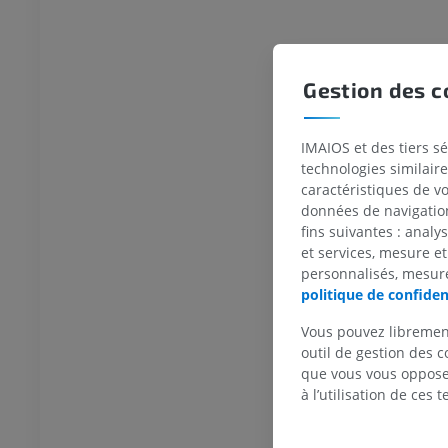
IT
GRATUIT
 inférieur
Membre inférieur
Gestion des c
ations
Illustrations
UM
PREMIUM
IMAIOS et des tiers s
TDM de la cheville et du pied
technologies similaire
TDM
caractéristiques de v
PREMIUM
données de navigation,
fins suivantes : analy
et services, mesure et
personnalisés, mesure
politique de confiden
Vous pouvez libremen
outil de gestion des c
que vous vous opposez
à l’utilisation de ces 