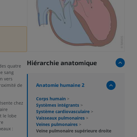
Hiérarchie anatomique
des quatre
le sang
n vers
Anatomie humaine 2
roximité de
Corps humain
>
résente chez
Systèmes intégrants
>
aire
Système cardiovasculaire
>
t le lobe
Vaisseaux pulmonaires
>
re
Veines pulmonaires
>
meaux :
Veine pulmonaire supérieure droite