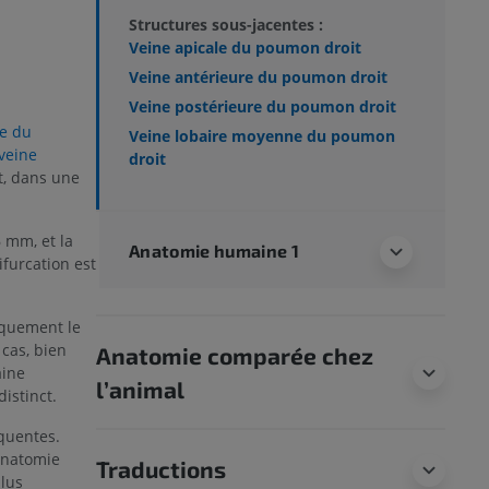
Structures sous-jacentes :
Veine apicale du poumon droit
Veine antérieure du poumon droit
Veine postérieure du poumon droit
e du
Veine lobaire moyenne du poumon
veine
droit
, dans une
 mm, et la
Anatomie humaine 1
furcation est
iquement le
cas, bien
Anatomie comparée chez
aine
l’animal
istinct.
quentes.
anatomie
Traductions
plus