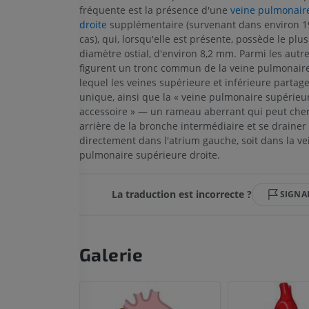
fréquente est la présence d'une
veine pulmonai
droite
supplémentaire (survenant dans environ 1
cas), qui, lorsqu'elle est présente, possède le plus
MEMBRE SUPÉRIEUR
MEMBRE INFÉRIEUR
diamètre ostial, d'environ 8,2 mm. Parmi les autre
figurent un tronc commun de la veine pulmonaire
lequel les veines supérieure et inférieure partag
IRM du membre supérieur
Membre inféri
unique, ainsi que la « veine pulmonaire supérieu
IRM
Illustrations
accessoire » — un rameau aberrant qui peut che
PREMIUM
PREMIUM
arrière de la bronche intermédiaire et se drainer 
directement dans l'atrium gauche, soit dans la ve
IRM de l'épaule
Radiographies
pulmonaire supérieure droite.
IRM
inférieur
Radiographies
PREMIUM
La traduction est incorrecte ?
GRATUIT
SIGNA
IRM du poignet
IRM
IRM du membre
IRM
PREMIUM
Galerie
PREMIUM
IRM du coude
IRM
IRM de hanche
IRM