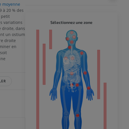
re moyenne
9 à 20 % des
 petit
CORPS 
s variations
Sélectionnez une zone
 droite, dans
ent un ostium
eur
re droite
miner en
soit
ine
 du membre
LER
 inférieur