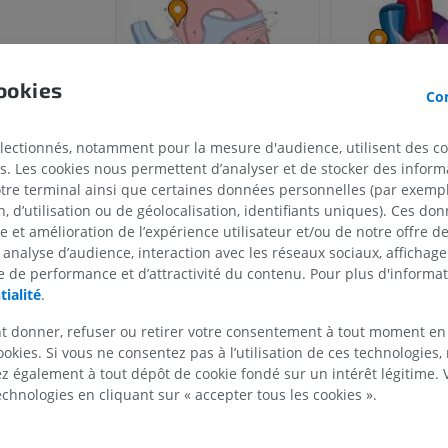
PREMIUM
PREMIUM
IRM de la main
IRM
IRM du genou
ookies
IRM
Con
PREMIUM
PREMIUM
Radiographies du membre
électionnés, notamment pour la mesure d'audience, utilisent des c
supérieur
Arthroscanner
s. Les cookies nous permettent d’analyser et de stocker des informa
Radiographies
Arthroscanner
otre terminal ainsi que certaines données personnelles (par exemple
PREMIUM
PREMIUM
 d’utilisation ou de géolocalisation, identifiants uniques). Ces don
se et amélioration de l’expérience utilisateur et/ou de notre offre 
 analyse d’audience, interaction avec les réseaux sociaux, affichag
Membre supérieur
IRM de la chevi
 de performance et d’attractivité du contenu. Pour plus d'informat
Illustrations
l'arrière-pied
tialité
.
IRM
PREMIUM
PREMIUM
t donner, refuser ou retirer votre consentement à tout moment en
ookies. Si vous ne consentez pas à l’utilisation de ces technologies
Artériographie du membre
supérieur
IRM de l’avant
 également à tout dépôt de cookie fondé sur un intérêt légitime.
Angiographie
IRM
technologies en cliquant sur « accepter tous les cookies ».
GRATUIT
PREMIUM