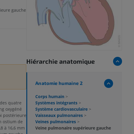
ieure gauche
Hiérarchie anatomique
Anatomie humaine 2
Corps humain
>
Systèmes intégrants
>
 des quatre
Système cardiovasculaire
>
ang oxygéné
Vaisseaux pulmonaires
>
i postérieure
Veines pulmonaires
>
n ostium de
Veine pulmonaire supérieure gauche
,8 à 16,6 mm