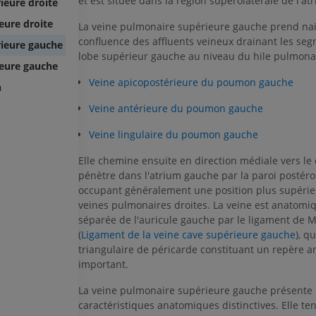
et est située dans la région supérolatérale de l'a
ieure droite
eure droite
La veine pulmonaire supérieure gauche prend nai
confluence des affluents veineux drainant les se
ieure gauche
lobe supérieur gauche au niveau du hile pulmonai
ieure gauche
Veine apicopostérieure du poumon gauche
n
Veine antérieure du poumon gauche
Veine lingulaire du poumon gauche
Elle chemine ensuite en direction médiale vers le
pénètre dans l'atrium gauche par la paroi postéro
occupant généralement une position plus supérie
veines pulmonaires droites. La veine est anatom
séparée de l'auricule gauche par le ligament de M
(
Ligament de la veine cave supérieure gauche
), qu
triangulaire de péricarde constituant un repère 
important.
La veine pulmonaire supérieure gauche présente 
caractéristiques anatomiques distinctives. Elle te