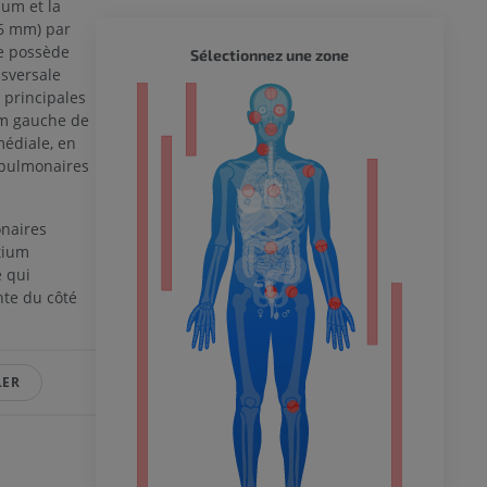
ium et la
6 mm) par
le possède
CORPS 
Sélectionnez une zone
nsversale
 principales
eur
um gauche de
médiale, en
 pulmonaires
 du membre
onaires
tium
 qui
nte du côté
 inférieur
LER