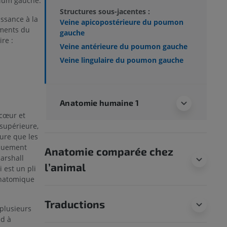
trium gauche.
Structures sous-jacentes :
ssance à la
Veine apicopostérieure du poumon
gments du
gauche
re :
Veine antérieure du poumon gauche
Veine lingulaire du poumon gauche
Anatomie humaine 1
 cœur et
supérieure,
ure que les
iquement
Anatomie comparée chez
arshall
l’animal
i est un pli
anatomique
Traductions
plusieurs
nd à