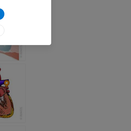
et os)
e des membres