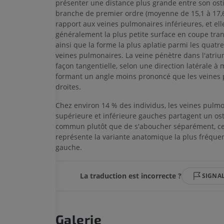
présenter une distance plus grande entre son ost
branche de premier ordre (moyenne de 15,1 à 17,
rapport aux veines pulmonaires inférieures, et el
MEMBRE SUPÉRIEUR
MEMBRE INFÉRIEUR
généralement la plus petite surface en coupe tra
ainsi que la forme la plus aplatie parmi les quatre
IRM du membre supérieur
Membre inféri
veines pulmonaires. La veine pénètre dans l'atri
IRM
Illustrations
façon tangentielle, selon une direction latérale à 
PREMIUM
PREMIUM
formant un angle moins prononcé que les veines
droites.
IRM de l'épaule
Radiographies
Chez environ 14 % des individus, les veines pulm
IRM
inférieur
Radiographies
supérieure et inférieure gauches partagent un os
PREMIUM
commun plutôt que de s'aboucher séparément, ce
GRATUIT
représente la variante anatomique la plus fréque
IRM du poignet
gauche.
IRM
IRM du membre
IRM
PREMIUM
PREMIUM
La traduction est incorrecte ?
SIGNA
IRM du coude
IRM
IRM de hanche
IRM
PREMIUM
Galerie
PREMIUM