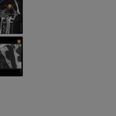
et os)
e des membres