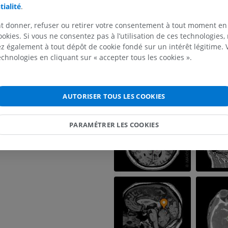
ures de l'hémisphère cérébelleux
tialité
.
IRM du membre supérieur
Membre inféri
ures de l'hémisphère cérébelleux
IRM
Illustrations
t donner, refuser ou retirer votre consentement à tout moment en
ale cérébelleuse
ookies. Si vous ne consentez pas à l’utilisation de ces technologies
PREMIUM
PREMIUM
 également à tout dépôt de cookie fondé sur un intérêt légitime.
e
technologies en cliquant sur « accepter tous les cookies ».
IRM de l'épaule
Radiographies
ale
IRM
inférieur
Radiographies
PREMIUM
GRATUIT
AUTORISER TOUS LES COOKIES
IRM du poignet
IRM
IRM du membre
PARAMÉTRER LES COOKIES
IRM
PREMIUM
PREMIUM
IRM du coude
IRM
IRM de hanche
IRM
PREMIUM
PREMIUM
IRM de la main
IRM
IRM du genou
IRM
PREMIUM