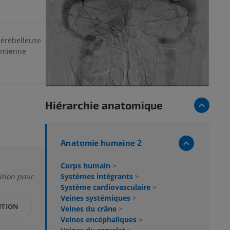
érébelleuse
ermienne
Hiérarchie anatomique
Anatomie humaine 2
Corps humain
>
Systèmes intégrants
>
ition pour
Système cardiovasculaire
>
Veines systémiques
>
ITION
Veines du crâne
>
Veines encéphaliques
>