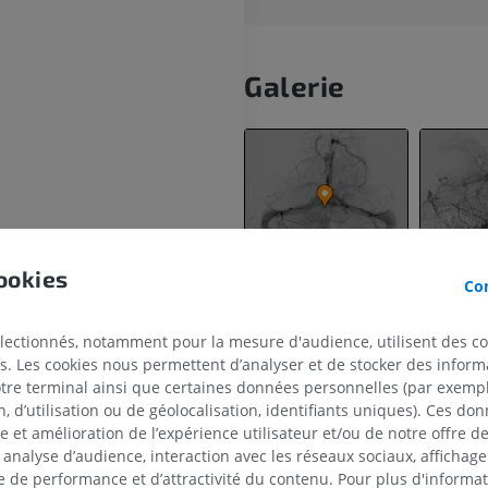
Galerie
ookies
Con
uperficielles
profondes
électionnés, notamment pour la mesure d'audience, utilisent des c
rébral
s. Les cookies nous permettent d’analyser et de stocker des informa
otre terminal ainsi que certaines données personnelles (par exemple
 d’utilisation ou de géolocalisation, identifiants uniques). Ces don
ure du vermis
se et amélioration de l’expérience utilisateur et/ou de notre offre 
 analyse d’audience, interaction avec les réseaux sociaux, affichag
re du vermis
MEMBRE SUPÉRIEUR
MEMBRE INFÉRIEUR
 de performance et d’attractivité du contenu. Pour plus d'informat