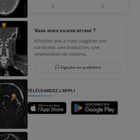
‹
›
 du genou
Vous avez vu une erreur ?
N’hésitez pas à nous suggérer une
correction, une traduction, une
lle et de
amélioration de contenu.
Signaler un problème
-pied
TÉLÉCHARGEZ L'APPLI
des membres