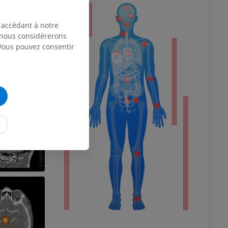
eur
 accédant à notre
, nous considérerons
 Vous pouvez consentir
 du membre
 inférieur