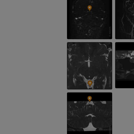
Jambe (artères 
TDM
GRATUIT
Artériographi
inférieurs
Angiographie
GRATUIT