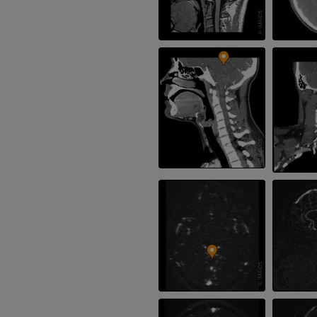
PREMIUM
Radiographies du membre
supérieur
Arthroscanner
Radiographies
Arthroscanner
PREMIUM
PREMIUM
Membre supérieur
IRM de la chevi
Illustrations
l'arrière-pied
IRM
PREMIUM
PREMIUM
Artériographie du membre
supérieur
IRM de l’avant
Angiographie
IRM
GRATUIT
PREMIUM
Visible human project
Angioscanner 
Photographies
inférieurs
TDM
PREMIUM
PREMIUM