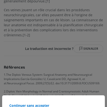
généralement dépourvue.[1]
Ces veines jouent un rôle crucial dans les procédures
neurochirurgicales, car elles peuvent être à l'origine de
saignements importants en cas de lésion. La connaissance de
leur anatomie est indispensable à la planification chirurgicale
et à la prévention des complications lors des interventions
crâniennes.[1-2]
La traduction est incorrecte ?
SIGNALER
Références
1.The Diploic Venous System: Surgical Anatomy and Neurosurgical
Implications.García-González U, Cavalcanti DD, Agrawal A, et
al.Neurosurgical Focus. 2009;27(5):E2. doi:10.3171/2009.8.FOCUS09169.
2.Diploic Vein Morphology in Normal and Craniosynostotic Adult Human
Skulls.Eisová S, Velemínský P, Velemínská J, Bruner E.Journal of
Morphology. 2022;283(10):1318-1336. doi:10.1002/jmor.21505.
Continuer sans accepter