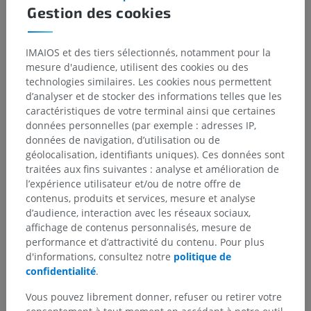
3. This definition incorporates text from a public domain edition of Gray's
Gestion des cookies
Anatomy (20th U.S. edition of Gray's Anatomy of the Human Body,
published in 1918 – from http://www.bartleby.com/107/).
IMAIOS et des tiers sélectionnés, notamment pour la
mesure d'audience, utilisent des cookies ou des
Galerie
technologies similaires. Les cookies nous permettent
d’analyser et de stocker des informations telles que les
caractéristiques de votre terminal ainsi que certaines
données personnelles (par exemple : adresses IP,
données de navigation, d’utilisation ou de
géolocalisation, identifiants uniques). Ces données sont
traitées aux fins suivantes : analyse et amélioration de
l’expérience utilisateur et/ou de notre offre de
contenus, produits et services, mesure et analyse
d’audience, interaction avec les réseaux sociaux,
affichage de contenus personnalisés, mesure de
performance et d’attractivité du contenu. Pour plus
d'informations, consultez notre
politique de
confidentialité
.
Vous pouvez librement donner, refuser ou retirer votre