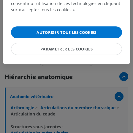
consentir à l’utilisation de ces technologies en cliquant
sur « accepter tous les cookies ».
AUTORISER TOUS LES COOKIES
15 images sur 117
PARAMÉTRER LES COOKIES
Afficher plus d'images
Hiérarchie anatomique
Anatomie vétérinaire
Arthrologie
>
Articulations du membre thoracique
>
Articulation du coude
Structures sous-jacentes :
Articulation huméro-ulnaire