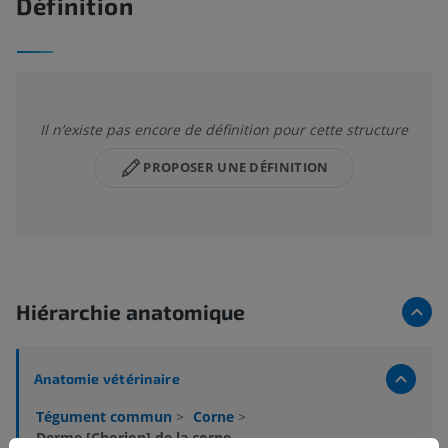
Définition
Il n’existe pas encore de définition pour cette structure
PROPOSER UNE DÉFINITION
Hiérarchie anatomique
Anatomie vétérinaire
Tégument commun
>
Corne
>
Derme [Chorion] de la corne