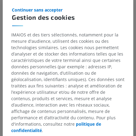
Structures sous-jacentes :
Continuer sans accepter
Papilles dermiques [chorioniques]
Gestion des cookies
IMAIOS et des tiers sélectionnés, notamment pour la
mesure d'audience, utilisent des cookies ou des
technologies similaires. Les cookies nous permettent
Traductions
d’analyser et de stocker des informations telles que les
caractéristiques de votre terminal ainsi que certaines
données personnelles (par exemple : adresses IP,
données de navigation, d’utilisation ou de
Vous avez vu une erreur ?
géolocalisation, identifiants uniques). Ces données sont
traitées aux fins suivantes : analyse et amélioration de
N’hésitez pas à nous suggérer une correction, une
l’expérience utilisateur et/ou de notre offre de
traduction, une amélioration de contenu.
contenus, produits et services, mesure et analyse
d’audience, interaction avec les réseaux sociaux,
Signaler un problème
affichage de contenus personnalisés, mesure de
performance et d’attractivité du contenu. Pour plus
d'informations, consultez notre
politique de
TÉLÉCHARGEZ L'APPLI
confidentialité
.