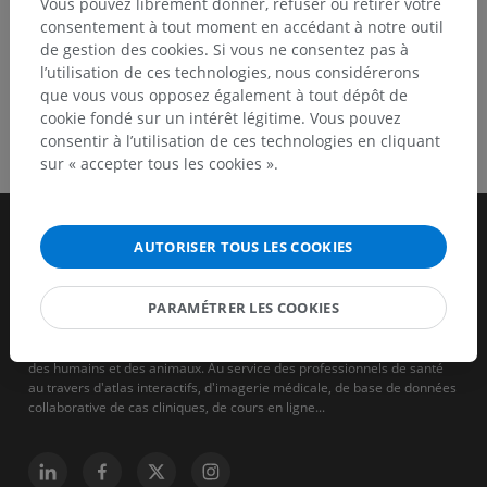
Vous pouvez librement donner, refuser ou retirer votre
consentement à tout moment en accédant à notre outil
de gestion des cookies. Si vous ne consentez pas à
l’utilisation de ces technologies, nous considérerons
que vous vous opposez également à tout dépôt de
cookie fondé sur un intérêt légitime. Vous pouvez
consentir à l’utilisation de ces technologies en cliquant
sur « accepter tous les cookies ».
AUTORISER TOUS LES COOKIES
PARAMÉTRER LES COOKIES
IMAIOS est une entreprise qui vise à aider et à former les soignants
des humains et des animaux. Au service des professionnels de santé
au travers d'atlas interactifs, d'imagerie médicale, de base de données
collaborative de cas cliniques, de cours en ligne...