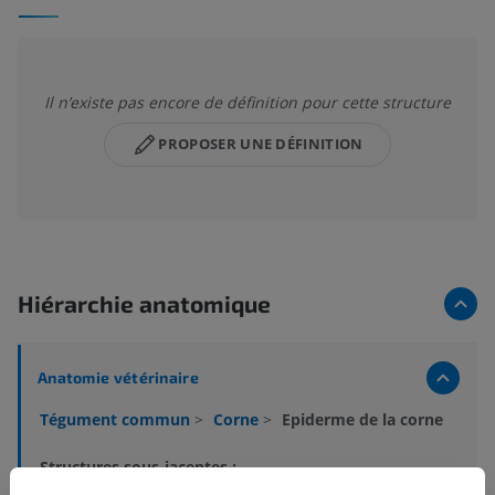
Il n’existe pas encore de définition pour cette structure
PROPOSER UNE DÉFINITION
Hiérarchie anatomique
Anatomie vétérinaire
Tégument commun
>
Corne
>
Epiderme de la corne
Structures sous-jacentes :
Epiceras