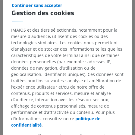
Continuer sans accepter
Tubules épidermiques
Gestion des cookies
IMAIOS et des tiers sélectionnés, notamment pour la
mesure d'audience, utilisent des cookies ou des
Traductions
technologies similaires. Les cookies nous permettent
d’analyser et de stocker des informations telles que les
caractéristiques de votre terminal ainsi que certaines
données personnelles (par exemple : adresses IP,
Vous avez vu une erreur ?
données de navigation, d’utilisation ou de
géolocalisation, identifiants uniques). Ces données sont
N’hésitez pas à nous suggérer une correction, une
traitées aux fins suivantes : analyse et amélioration de
traduction, une amélioration de contenu.
l’expérience utilisateur et/ou de notre offre de
contenus, produits et services, mesure et analyse
Signaler un problème
d’audience, interaction avec les réseaux sociaux,
affichage de contenus personnalisés, mesure de
performance et d’attractivité du contenu. Pour plus
d'informations, consultez notre
politique de
TÉLÉCHARGEZ L'APPLI
confidentialité
.