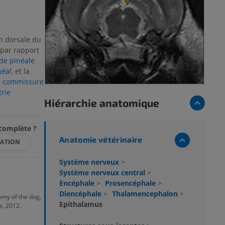
n dorsale du
 par rapport
de pinéale
éal,
et la
a
commissure
trie
Hiérarchie anatomique
ncomplète ?
Anatomie vétérinaire
CATION
Système nerveux
>
Système nerveux central
>
Encéphale
>
Prosencéphale
>
Diencéphale
>
Thalamencephalon
>
omy of the dog,
Epithalamus
s, 2012.