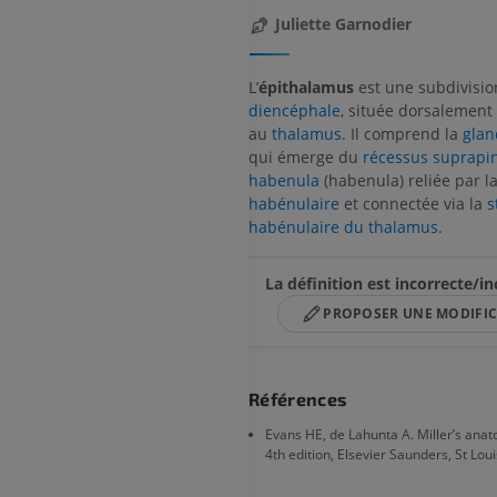
Juliette Garnodier
L’
épithalamus
est une subdivisio
diencéphale
, située dorsalement
au
thalamus
. Il comprend la
glan
qui émerge du
récessus suprapin
habenula
(habenula) reliée par l
habénulaire
et connectée via la
s
habénulaire du thalamus
.
La définition est incorrecte/i
PROPOSER UNE MODIFI
Références
Evans HE, de Lahunta A. Miller’s anat
4th edition, Elsevier Saunders, St Loui