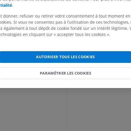
tialité
.
Cheval - Ostéologie
Souris - Corps 
t donner, refuser ou retirer votre consentement à tout moment en
Illustrations
TDM
ookies. Si vous ne consentez pas à l’utilisation de ces technologies
PREMIUM
GRATUIT
mencéphale
 également à tout dépôt de cookie fondé sur un intérêt légitime.
technologies en cliquant sur « accepter tous les cookies ».
Cheval - Ostéologie
Radiographies
GRATUIT
AUTORISER TOUS LES COOKIES
Cheval - carpe
TDM
PARAMÉTRER LES COOKIES
PREMIUM
Cheval - Myologie
Illustrations
PREMIUM
Cheval - Doigt
IRM