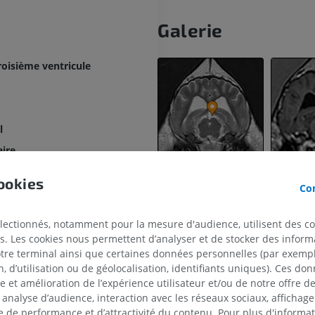
Galerie
roisième ventricule
l
aire
ookies
Con
que
électionnés, notamment pour la mesure d'audience, utilisent des c
aire [Recessus de l'infundibulum]
s. Les cookies nous permettent d’analyser et de stocker des informa
otre terminal ainsi que certaines données personnelles (par exemple
 d’utilisation ou de géolocalisation, identifiants uniques). Ces don
se et amélioration de l’expérience utilisateur et/ou de notre offre 
 analyse d’audience, interaction avec les réseaux sociaux, affichag
CHEVAL
SOURIS
 de performance et d’attractivité du contenu. Pour plus d'informat