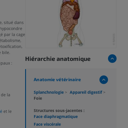
, situé dans
l’hypocondre
gé par la cage
métabolisme,
oxification,
 bile.
Hiérarchie anatomique
ipaux :
Anatomie vétérinaire
Splanchnologie
>
Appareil digestif
>
 de la
Foie
Structures sous-jacentes :
é
et le
Face diaphragmatique
Face viscérale