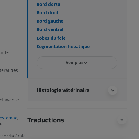
Bord dorsal
Bord droit
Bord gauche
Bord ventral
i
Lobes du foie
Segmentation hépatique
ur le
Voir plus
téral des
Histologie vétérinaire
ct avec le
’estomac
,
Traductions
e.
ace viscérale