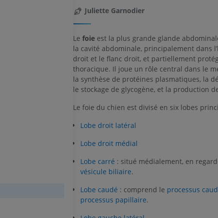
Juliette Garnodier
Le
foie
est la plus grande glande abdominale
la cavité abdominale, principalement dans 
droit et le flanc droit, et partiellement proté
thoracique. Il joue un rôle central dans le 
la synthèse de protéines plasmatiques, la dét
le stockage de glycogène, et la production de
Le foie du chien est divisé en six lobes princ
Lobe droit latéral
Lobe droit médial
Lobe carré
: situé médialement, en regard
vésicule biliaire
.
Lobe caudé
: comprend le
processus caud
processus papillaire
.
Lobe gauche latéral