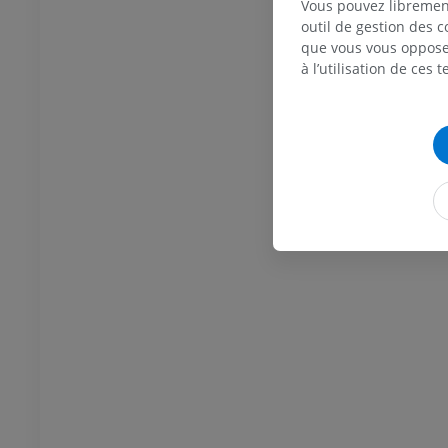
Vous pouvez libremen
Ostéologie
outil de gestion des c
ations
que vous vous opposez
UM
à l’utilisation de ces 