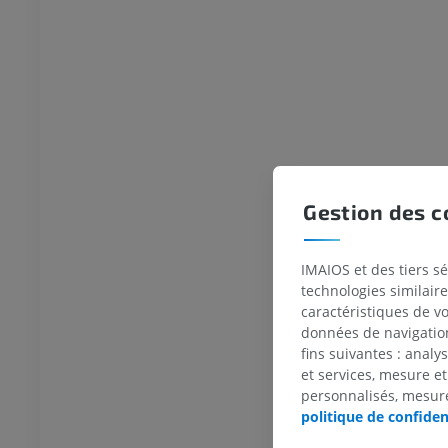
BOVIN
Tête et cou
Bovin - Anatomie générale
Illustrations
UM
GRATUIT
Thorax
Bovin - Ostéologie
Illustrations
Gestion des c
UM
PREMIUM
Abdomen - Pelvis
IMAIOS et des tiers s
technologies similaire
caractéristiques de v
UM
données de navigation,
fins suivantes : analy
Ostéologie
et services, mesure et
raphies
personnalisés, mesure
UM
politique de confiden