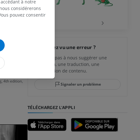
 accédant à notre
, nous considérerons
 Vous pouvez consentir
‹
›
lète ?
N
Vous avez vu une erreur ?
N’hésitez pas à nous suggérer une
correction, une traduction, une
mestic mammals,
amélioration de contenu.
, 4th edition,
Signaler un problème
TÉLÉCHARGEZ L'APPLI