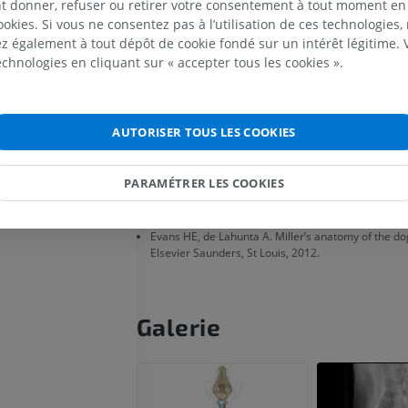
t donner, refuser ou retirer votre consentement à tout moment en
Cheval - Doigt
sous le lobe droit.
ookies. Si vous ne consentez pas à l’utilisation de ces technologies
IRM
 également à tout dépôt de cookie fondé sur un intérêt légitime.
PREMIUM
technologies en cliquant sur « accepter tous les cookies ».
La définition est incorrecte/incomp
PROPOSER UNE MODIFICATIO
Cheval - Doigt et sabot
Illustrations
AUTORISER TOUS LES COOKIES
PREMIUM
Références
Cheval - Tête
PARAMÉTRER LES COOKIES
König HE, Lieibich HG. Veterinary Anatomy of Do
TDM
6th edition, Schattauer, Stuttgart, 2014.
PREMIUM
Evans HE, de Lahunta A. Miller’s anatomy of the dog
Elsevier Saunders, St Louis, 2012.
Cheval - Dents
Illustrations
GRATUIT
Galerie