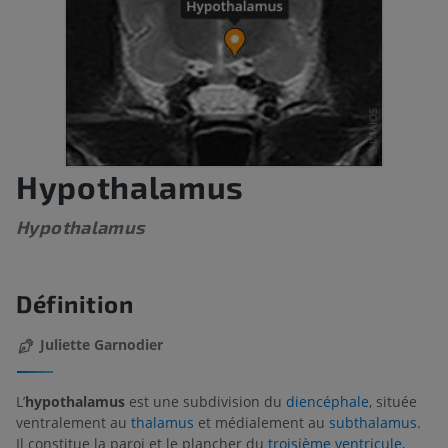
Hypothalamus
Hypothalamus
Définition
Juliette Garnodier
L’
hypothalamus
est une subdivision du
diencéphale
, située
ventralement au
thalamus
et médialement au
subthalamus
.
Il constitue la paroi et le plancher du
troisième ventricule
,