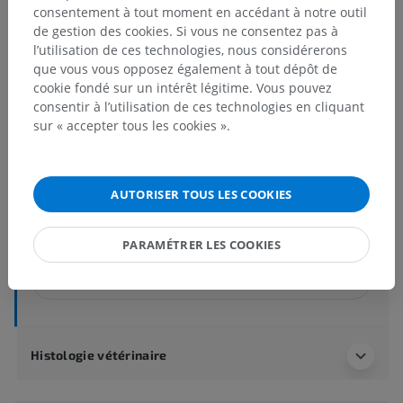
Hypothalamus
consentement à tout moment en accédant à notre outil
de gestion des cookies. Si vous ne consentez pas à
Structures sous-jacentes :
l’utilisation de ces technologies, nous considérerons
Corps mamillaire
que vous vous opposez également à tout dépôt de
cookie fondé sur un intérêt légitime. Vous pouvez
Récessus inframamillaire
consentir à l’utilisation de ces technologies en cliquant
Tuber cinereum
sur « accepter tous les cookies ».
Hypophyse [Glande pituitaire]
Tractus optique
Chiasma optique
AUTORISER TOUS LES COOKIES
Lame terminale grise
Organe vasculaire de l'hypothalamus
PARAMÉTRER LES COOKIES
Voir plus
Histologie vétérinaire