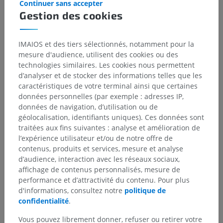
Continuer sans accepter
Gestion des cookies
IMAIOS et des tiers sélectionnés, notamment pour la
mesure d'audience, utilisent des cookies ou des
technologies similaires. Les cookies nous permettent
d’analyser et de stocker des informations telles que les
caractéristiques de votre terminal ainsi que certaines
données personnelles (par exemple : adresses IP,
données de navigation, d’utilisation ou de
géolocalisation, identifiants uniques). Ces données sont
traitées aux fins suivantes : analyse et amélioration de
l’expérience utilisateur et/ou de notre offre de
contenus, produits et services, mesure et analyse
Hiérarchie anatomique
d’audience, interaction avec les réseaux sociaux,
affichage de contenus personnalisés, mesure de
performance et d’attractivité du contenu. Pour plus
Anatomie vétérinaire
d'informations, consultez notre
politique de
confidentialité
.
Système nerveux
>
Système nerveux central
>
Encéphale
>
Prosencéphale
>
Diencéphale
>
Vous pouvez librement donner, refuser ou retirer votre