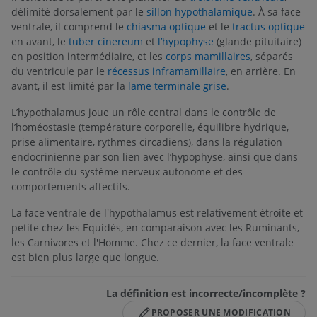
délimité dorsalement par le
sillon hypothalamique
. À sa face
ventrale, il comprend le
chiasma optique
et le
tractus optique
en avant, le
tuber cinereum
et
l’hypophyse
(glande pituitaire)
en position intermédiaire, et les
corps mamillaires
, séparés
du ventricule par le
récessus inframamillaire
, en arrière. En
avant, il est limité par la
lame terminale grise
.
L’hypothalamus joue un rôle central dans le contrôle de
l’homéostasie (température corporelle, équilibre hydrique,
prise alimentaire, rythmes circadiens), dans la régulation
endocrinienne par son lien avec l’hypophyse, ainsi que dans
le contrôle du système nerveux autonome et des
comportements affectifs.
La face ventrale de l'hypothalamus est relativement étroite et
petite chez les Equidés, en comparaison avec les Ruminants,
les Carnivores et l'Homme. Chez ce dernier, la face ventrale
est bien plus large que longue.
La définition est incorrecte/incomplète ?
PROPOSER UNE MODIFICATION