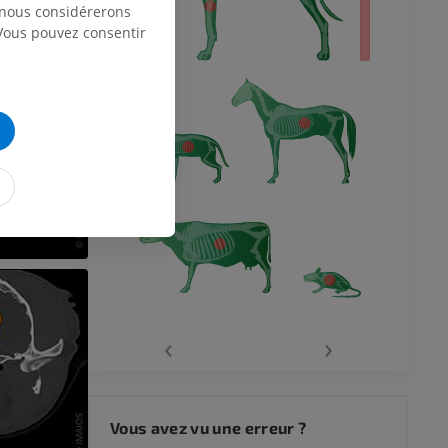
, nous considérerons
 Vous pouvez consentir
‹
›
Vous avez vu une erreur ?