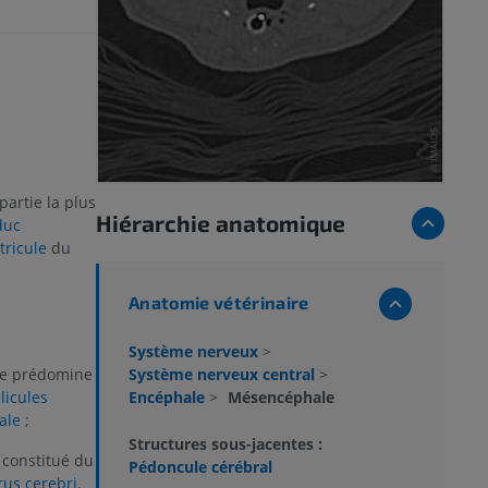
partie la plus
Hiérarchie anatomique
duc
tricule
du
Anatomie vétérinaire
Système nerveux
>
Système nerveux central
>
lle prédomine
Encéphale
>
Mésencéphale
llicules
ale
;
Structures sous-jacentes :
constitué du
Pédoncule cérébral
rus cerebri
.