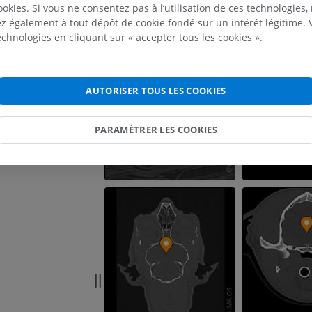
Cheval - Ostéologie
ookies. Si vous ne consentez pas à l’utilisation de ces technologies
Galerie
Radiographies
 également à tout dépôt de cookie fondé sur un intérêt légitime.
GRATUIT
technologies en cliquant sur « accepter tous les cookies ».
Cheval - carpe
TDM
AUTORISER TOUS LES COOKIES
PREMIUM
PARAMÉTRER LES COOKIES
Cheval - Myologie
Illustrations
PREMIUM
Cheval - Doigt
IRM
PREMIUM
Cheval - Doigt et sabot
Illustrations
PREMIUM