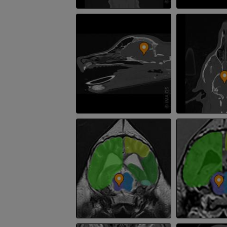
Cheval - Tête
TDM
PREMIUM
Cheval - Dents
Illustrations
GRATUIT