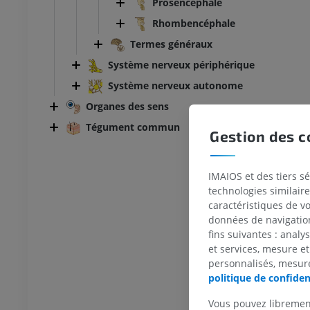
Prosencéphale
Rhombencéphale
Termes généraux
Système nerveux périphérique
Système nerveux autonome
Organes des sens
Tégument commun
Gestion des c
IMAIOS et des tiers s
technologies similaire
caractéristiques de v
BOVIN
données de navigation,
fins suivantes : analy
Tête et cou
Bovin - Anatomie générale
et services, mesure et
Illustrations
personnalisés, mesure
politique de confiden
UM
GRATUIT
Vous pouvez libremen