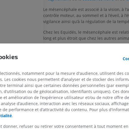
Le mésencéphale est associé à la vision, à l’
contrôle moteur, au sommeil et à l’éveil, à l’é
vigilance ainsi qu’à la régulation de la temp
Chez les Equidés, le mésencéphale est relat
long et plus étroit que chez les autres anim
La définition est incorrecte/incomp
ookies
Con
PROPOSER UNE MODIFICATIO
électionnés, notamment pour la mesure d'audience, utilisent des c
s. Les cookies nous permettent d’analyser et de stocker des informa
Références
otre terminal ainsi que certaines données personnelles (par exemple
CHEVAL
SOURIS
 d’utilisation ou de géolocalisation, identifiants uniques). Ces don
Barone R, Bortolami R. Anatomie comparée des 
domestiques, Tome 6, Neurologie I, Vigot, Paris, 20
se et amélioration de l’expérience utilisateur et/ou de notre offre 
Cheval - Ostéologie
Souris - Corps 
 analyse d’audience, interaction avec les réseaux sociaux, affichag
Evans HE, de Lahunta A. Miller’s anatomy of the dog
Illustrations
TDM
 de performance et d’attractivité du contenu. Pour plus d'informat
Elsevier Saunders, St Louis, 2012.
tialité
.
PREMIUM
GRATUIT
t donner, refuser ou retirer votre consentement à tout moment en