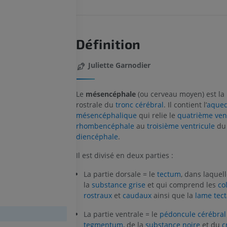
Définition
Juliette Garnodier
Le
mésencéphale
(ou cerveau moyen) est la 
rostrale du
tronc cérébral
. Il contient l’
aque
mésencéphalique
qui relie le
quatrième ven
rhombencéphale
au
troisième ventricule
du
diencéphale
.
Il est divisé en deux parties :
La partie dorsale = le
tectum
, dans laque
la
substance grise
et qui comprend les
co
rostraux
et
caudaux
ainsi que la
lame tect
La partie ventrale = le
pédoncule cérébral
tegmentum
, de la
substance noire
et du
c