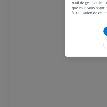
Thorax
Bovin - Ostéologie
outil de gestion des c
Illustrations
que vous vous opposez
UM
PREMIUM
à l’utilisation de ces 
Abdomen - Pelvis
UM
Ostéologie
raphies
UM
Ostéologie
ations
UM