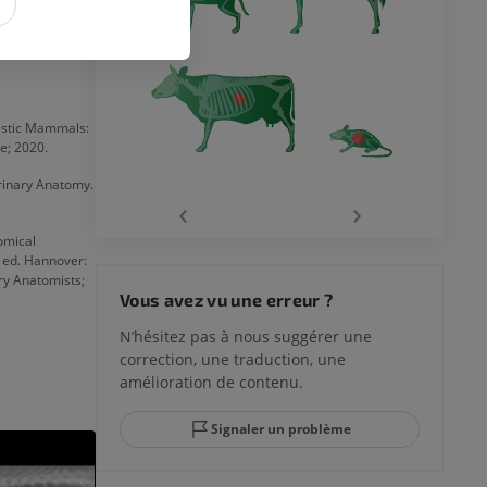
N
estic Mammals:
e; 2020.
rinary Anatomy.
‹
›
omical
 ed. Hannover:
ry Anatomists;
Vous avez vu une erreur ?
N’hésitez pas à nous suggérer une
correction, une traduction, une
amélioration de contenu.
Signaler un problème