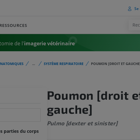
Se 
RESSOURCES
tomie de l'
imagerie vétérinaire
ANATOMIQUES
...
SYSTÈME RESPIRATOIRE
POUMON [DROIT ET GAUCHE
Poumon [droit e
gauche]
Pulmo [dexter et sinister]
s parties du corps