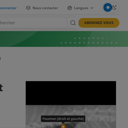
connecter
Nous contacter
Langues
ABONNEZ-VOUS
]
t