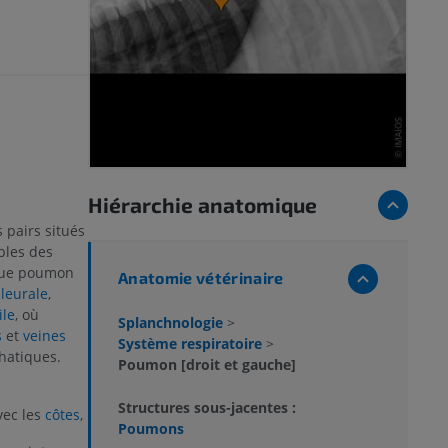
Hiérarchie anatomique
 pairs situés
bles des
aque poumon
Anatomie vétérinaire
pleurale
,
ile
, où
Splanchnologie
>
s
et
veines
Système respiratoire
>
phatiques.
Poumon [droit et gauche]
Structures sous-jacentes :
vec les
côtes
,
Poumons