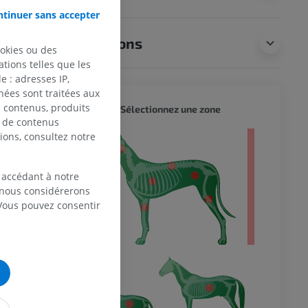
udal,
tinuer sans accepter
Traductions
érieur).
ookies ou des
tions telles que les
 : adresses IP,
nées sont traitées aux
obes :
CHIEN 
de contenus, produits
Sélectionnez une zone
e de contenus
le et
ions, consultez notre
entier
sur le
 accédant à notre
, nous considérerons
 Vous pouvez consentir
sans lobe
r), séparés
lète ?