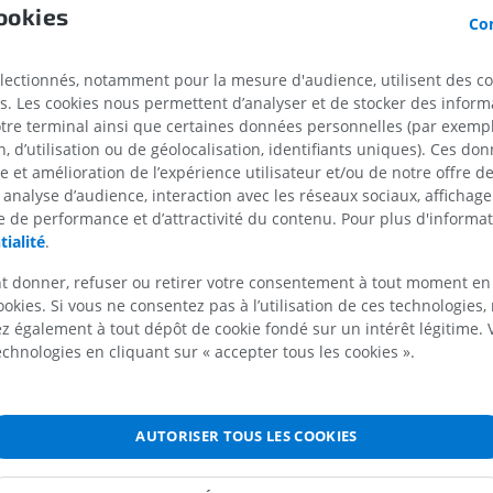
ookies
Cheval : seulement trois lobes (cranial, ca
Con
accessoire), absence de lobe moyen.
Humain : trois lobes (supérieur, moyen, inf
électionnés, notamment pour la mesure d'audience, utilisent des c
s. Les cookies nous permettent d’analyser et de stocker des informa
Poumon gauche
:
otre terminal ainsi que certaines données personnelles (par exemple
 d’utilisation ou de géolocalisation, identifiants uniques). Ces don
Chiens, chats, ruminants : divisé en deux l
CHEVAL
SOURIS
se et amélioration de l’expérience utilisateur et/ou de notre offre 
 analyse d’audience, interaction avec les réseaux sociaux, affichag
Lobe cranial
, subdivisé en parties crania
 de performance et d’attractivité du contenu. Pour plus d'informat
caudale
Cheval - Ostéologie
Souris - Corps 
tialité
.
Illustrations
TDM
Lobe caudal
, plus volumineux, reposant 
PREMIUM
GRATUIT
t donner, refuser ou retirer votre consentement à tout moment en
diaphragme
.
ookies. Si vous ne consentez pas à l’utilisation de ces technologies
 également à tout dépôt de cookie fondé sur un intérêt légitime.
Cheval : similaire, deux lobes principaux, 
Cheval - Ostéologie
Radiographies
technologies en cliquant sur « accepter tous les cookies ».
moyen ni accessoire.
GRATUIT
Humain : deux lobes (supérieur et inférieu
par la scissure oblique.
Cheval - carpe
AUTORISER TOUS LES COOKIES
TDM
La définition est incorrecte/incomp
PREMIUM