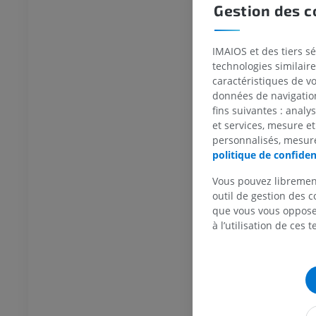
Gestion des c
IMAIOS et des tiers s
technologies similaire
caractéristiques de v
données de navigation,
BOVIN
fins suivantes : analy
et services, mesure et
personnalisés, mesure
Tête et cou
Bovin - Anatomie générale
politique de confiden
Illustrations
UM
GRATUIT
Vous pouvez libremen
outil de gestion des c
que vous vous opposez
Thorax
Bovin - Ostéologie
Illustrations
à l’utilisation de ces 
UM
PREMIUM
Abdomen - Pelvis
UM