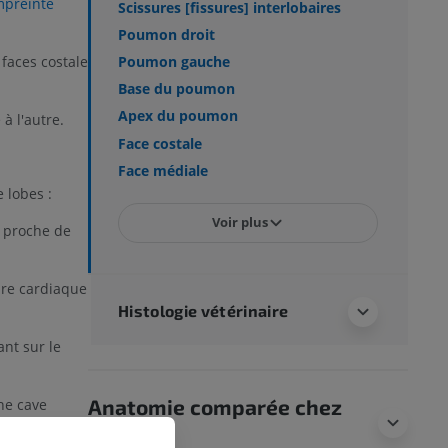
preinte
Scissures [fissures] interlobaires
Poumon droit
 faces costale
Poumon gauche
Base du poumon
Apex du poumon
à l'autre.
Face costale
Face médiale
 lobes :
Voir plus
t proche de
sure cardiaque
Histologie vétérinaire
ant sur le
Anatomie comparée chez
ine cave
l’homme