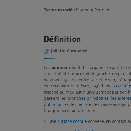
Terme associé :
Poumon; Poumon
Définition
Juliette Garnodier
Les
poumons
sont des organes respiratoires
dans l’hémithorax droit et gauche, responsa
échanges gazeux entre l’air et le sang. Ch
est recouvert de
plèvre
, logé dans la
cavité 
attaché au
médiastin
uniquement par son
h
passent les
bronches principales
, les
artère
pulmonaires
, les nerfs et les vaisseaux lym
Chaque poumon présente :
Une
surface costale
convexe, en contact a