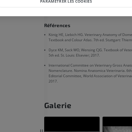
PARAMÉTRER LES COOKIES
PROPOSER UNE MODIFICATIO
Cheval - Myologie
Illustrations
PREMIUM
Références
König HE, Liebich HG. Veterinary Anatomy of Dom
Cheval - Doigt
Textbook and Colour Atlas. 7th ed. Stuttgart: Thiem
IRM
Dyce KM, Sack WO, Wensing CJG. Textbook of Vete
PREMIUM
5th ed. St. Louis: Elsevier; 2017.
International Committee on Veterinary Gross Anat
Cheval - Doigt et sabot
Nomenclature. Nomina Anatomica Veterinaria. 6th
Illustrations
Editorial Committee, World Association of Veterina
PREMIUM
2017.
Cheval - Tête
TDM
Galerie
PREMIUM
Cheval - Dents
Illustrations