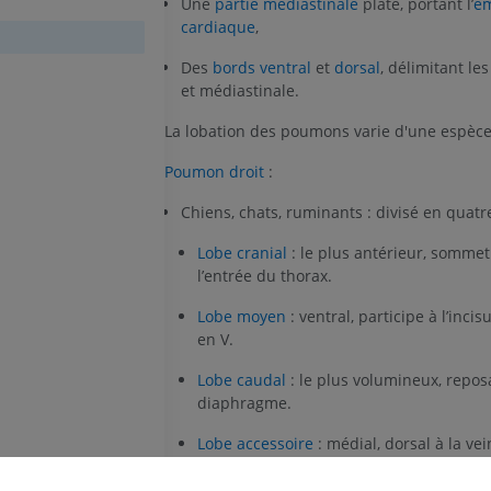
Une
partie médiastinale
plate, portant l’
em
cardiaque
,
Des
bords ventral
et
dorsal
, délimitant les
et médiastinale.
La lobation des poumons varie d'une espèce 
Poumon droit
:
Chiens, chats, ruminants : divisé en quatre
Lobe cranial
: le plus antérieur, somme
l’entrée du thorax.
Lobe moyen
: ventral, participe à l’inci
en V.
Lobe caudal
: le plus volumineux, repos
diaphragme.
Lobe accessoire
: médial, dorsal à la ve
caudale.