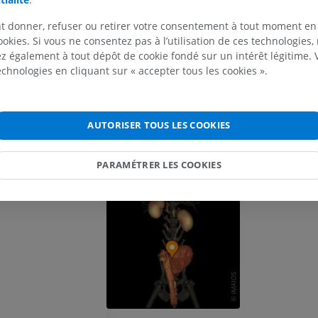
Cheval - Ostéologie
Souris - Corps 
Illustrations
TDM
t donner, refuser ou retirer votre consentement à tout moment en
PREMIUM
GRATUIT
ookies. Si vous ne consentez pas à l’utilisation de ces technologies
 également à tout dépôt de cookie fondé sur un intérêt légitime.
Cheval - Ostéologie
technologies en cliquant sur « accepter tous les cookies ».
Radiographies
GRATUIT
AUTORISER TOUS LES COOKIES
Cheval - carpe
TDM
PARAMÉTRER LES COOKIES
PREMIUM
Cheval - Myologie
Illustrations
PREMIUM
Cheval - Doigt
IRM
PREMIUM