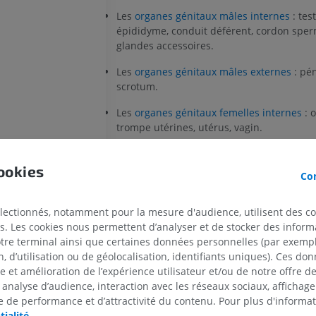
Les
organes génitaux mâles internes
: test
épididyme, conduit déférent, cordon sper
glandes accessoires.
Les
organes génitaux mâles externes
: pén
scrotum.
Les
organes génitaux femelles internes
: o
trompe utérines, utérus, vagin.
Les
organes génitaux femelles externes
: v
urètre.
ookies
Con
Le
périnée
.
électionnés, notamment pour la mesure d'audience, utilisent des c
s. Les cookies nous permettent d’analyser et de stocker des informa
La définition est incorrecte/incomp
otre terminal ainsi que certaines données personnelles (par exemple
PROPOSER UNE MODIFICATIO
 d’utilisation ou de géolocalisation, identifiants uniques). Ces don
se et amélioration de l’expérience utilisateur et/ou de notre offre 
CHEVAL
SOURIS
 analyse d’audience, interaction avec les réseaux sociaux, affichag
 de performance et d’attractivité du contenu. Pour plus d'informat
Galerie
tialité
.