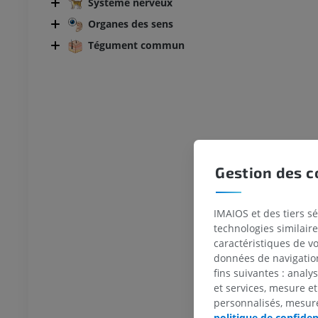
Système nerveux
Organes des sens
Tégument commun
Gestion des c
IMAIOS et des tiers s
technologies similaire
caractéristiques de v
données de navigation,
fins suivantes : analy
BOVIN
et services, mesure et
personnalisés, mesure
politique de confiden