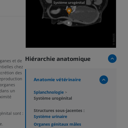
Hiérarchie anatomique
ganes et de
tielles chez
xcrétion des
reproduction
Anatomie vétérinaire
 organes
 dans un
Splanchnologie
>
ximité
Système urogénital
Structures sous-jacentes :
énital sont :
Système urinaire
e.
Organes génitaux mâles