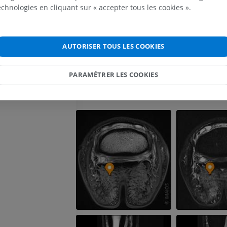
technologies en cliquant sur « accepter tous les cookies ».
Cheval - carpe
Text by Antoine Micheau, MD - Copyright IMAIOS Vet
TDM
of Domestic Mammals: Textbook and Colour Atlas, Sixt
PREMIUM
Horst Erich König, Hans-Georg Liebich - Schattauer - 
AUTORISER TOUS LES COOKIES
3794528332 Illustrated Veterinary Anatomical Nomenc
edittion - Gheorghe M. Constantinescu, Oskar Schalle
Cheval - Myologie
Illustrations
PARAMÉTRER LES COOKIES
PREMIUM
Galerie
Cheval - Doigt
IRM
PREMIUM
Cheval - Doigt et sabot
Illustrations
PREMIUM
Cheval - Tête
TDM
PREMIUM