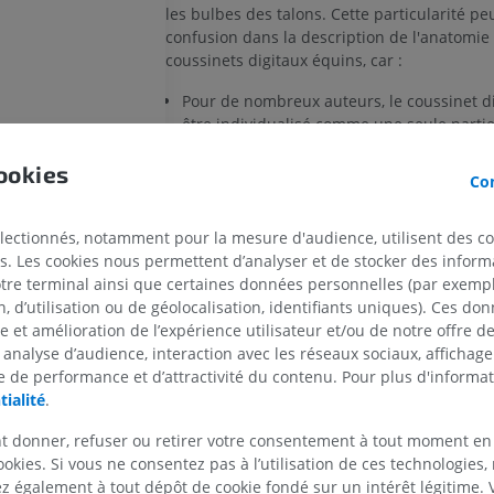
les bulbes des talons. Cette particularité pe
confusion dans la description de l'anatomie
coussinets digitaux équins, car :
Pour de nombreux auteurs, le coussinet di
être individualisé comme une seule parti
anatomique, subdivisée en une partie tori
torica pulvini digitalis) et une partie cuné
ookies
Con
cunealis pulvini digitalis).
Ou bien (dans la NAV par exemple), le cous
électionnés, notamment pour la mesure d'audience, utilisent des c
est considéré comme une couche sous-cut
CHEVAL
SOURIS
s. Les cookies nous permettent d’analyser et de stocker des informa
inclus séparément dans la fourchette [coi
otre terminal ainsi que certaines données personnelles (par exemple
(Subcutaneous tissue of frog [Cuneal part 
 d’utilisation ou de géolocalisation, identifiants uniques). Ces don
Cheval - Ostéologie
Souris - Corps 
cushion]) et dans le torus digitalis (Pars to
Illustrations
TDM
se et amélioration de l’expérience utilisateur et/ou de notre offre 
digitalis ; Bulbar part [Toric part] of digita
 analyse d’audience, interaction avec les réseaux sociaux, affichag
PREMIUM
GRATUIT
inet digital]
 de performance et d’attractivité du contenu. Pour plus d'informat
tialité
.
al
La traduction est incorrecte ?
SIG
Cheval - Ostéologie
Radiographies
t donner, refuser ou retirer votre consentement à tout moment en
GRATUIT
ookies. Si vous ne consentez pas à l’utilisation de ces technologies
Références
 également à tout dépôt de cookie fondé sur un intérêt légitime.