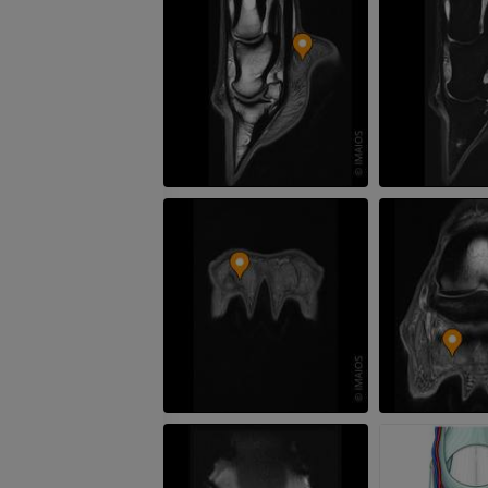
Cheval - Dents
Illustrations
GRATUIT