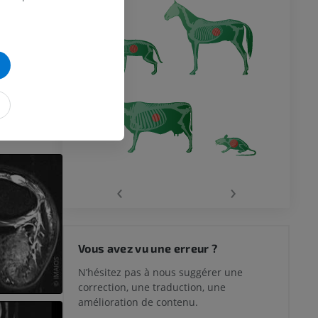
erinary Anatomy
h Edition -
ISBN-13: 978-
lature - 3rd
r - Enke
‹
›
Vous avez vu une erreur ?
N’hésitez pas à nous suggérer une
correction, une traduction, une
amélioration de contenu.