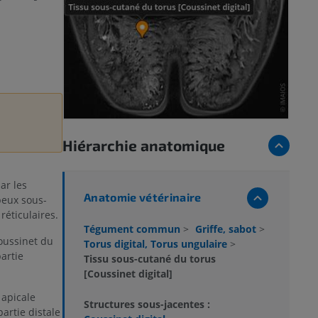
Hiérarchie anatomique
ar les
Anatomie vétérinaire
peux sous-
réticulaires.
Tégument commun
>
Griffe, sabot
>
oussinet du
Torus digital, Torus ungulaire
>
partie
Tissu sous-cutané du torus
[Coussinet digital]
 apicale
Structures sous-jacentes :
partie distale