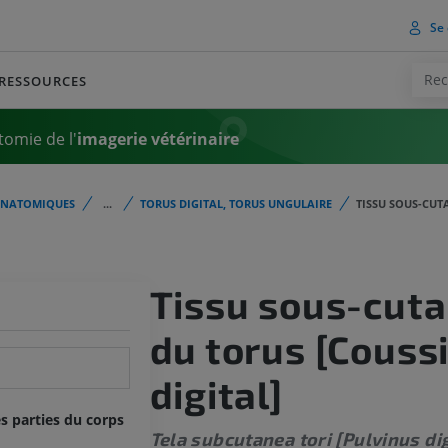
Se 
RESSOURCES
tomie de l'
imagerie vétérinaire
ANATOMIQUES
...
TORUS DIGITAL, TORUS UNGULAIRE
TISSU SOUS-CUT
Tissu sous-cut
du torus [Couss
digital]
s parties du corps
Tela subcutanea tori [Pulvinus dig