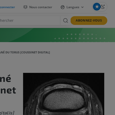
connecter
Nous contacter
Langues
ABONNEZ-VOUS
ANÉ DU TORUS [COUSSINET DIGITAL]
ané
inet
italis]