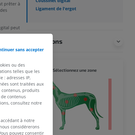
Coussinet digital
ut prêter à
Ligament de l'ergot
 des
gital peut
e
que (Pars
Traductions
ale (Pars
tinuer sans accepter
sinet digital
ookies ou des
anée, et est
CHIEN 
Sélectionnez une zone
tions telles que les
n de corne]
 : adresses IP,
of digital
nées sont traitées aux
entier
rica pulvini
de contenus, produits
l cushion).
e de contenus
ions, consultez notre
NALER
 accédant à notre
, nous considérerons
 Vous pouvez consentir