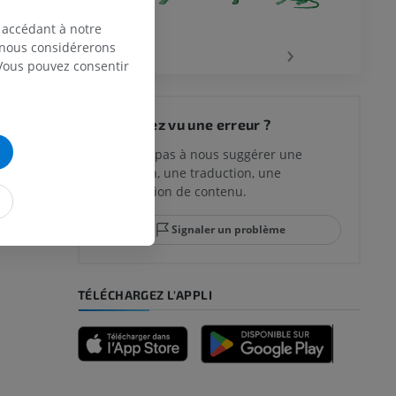
 accédant à notre
‹
›
, nous considérerons
 Vous pouvez consentir
Vous avez vu une erreur ?
N’hésitez pas à nous suggérer une
correction, une traduction, une
amélioration de contenu.
Signaler un problème
TÉLÉCHARGEZ L'APPLI