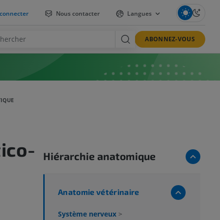
connecter
Nous contacter
Langues
ABONNEZ-VOUS
TIQUE
ico-
Hiérarchie anatomique
Anatomie vétérinaire
Système nerveux
>