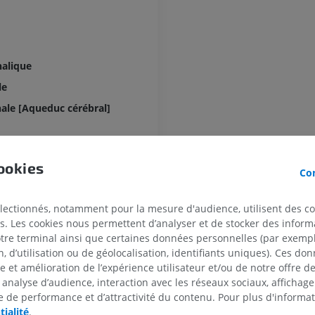
CHEVAL
SOURIS
Cheval - Ostéologie
Souris - Corps 
Illustrations
TDM
alique
PREMIUM
GRATUIT
le
le [Aqueduc cérébral]
Cheval - Ostéologie
Radiographies
GRATUIT
al
ookies
édial
Con
Cheval - carpe
TDM
électionnés, notamment pour la mesure d'audience, utilisent des c
PREMIUM
dorsal
s. Les cookies nous permettent d’analyser et de stocker des informa
e du nerf trijumeau
otre terminal ainsi que certaines données personnelles (par exemple
Cheval - Myologie
 d’utilisation ou de géolocalisation, identifiants uniques). Ces don
céphalique du nerf trijumeau
Illustrations
se et amélioration de l’expérience utilisateur et/ou de notre offre 
oculomoteur
PREMIUM
 analyse d’audience, interaction avec les réseaux sociaux, affichag
 de performance et d’attractivité du contenu. Pour plus d'informat
rochléaire
tialité
.
Cheval - Doigt