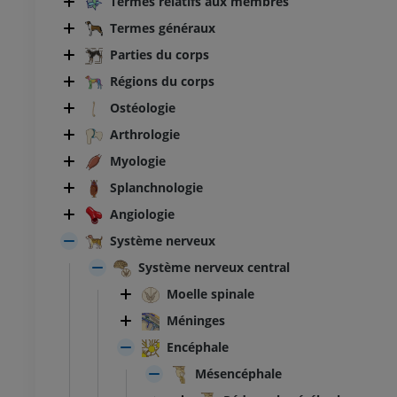
Termes relatifs aux membres
Termes généraux
Parties du corps
Régions du corps
Ostéologie
Arthrologie
Myologie
Splanchnologie
Angiologie
Système nerveux
Système nerveux central
Moelle spinale
Méninges
Encéphale
Mésencéphale