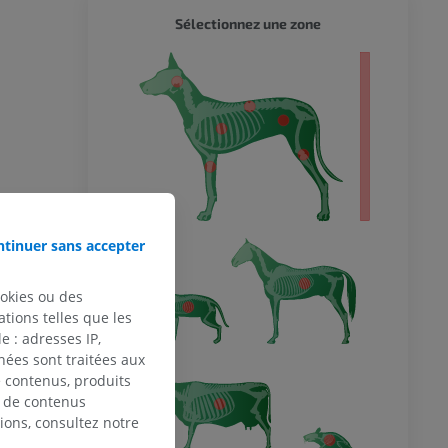
CHIEN 
Sélectionnez une zone
entier
tinuer sans accepter
ookies ou des
tions telles que les
 : adresses IP,
nées sont traitées aux
de contenus, produits
e de contenus
ions, consultez notre