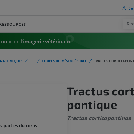
Se 
RESSOURCES
tomie de l'
imagerie vétérinaire
ANATOMIQUES
...
COUPES DU MÉSENCÉPHALE
TRACTUS CORTICO-PON
Tractus cort
pontique
Tractus corticopontinus
s parties du corps