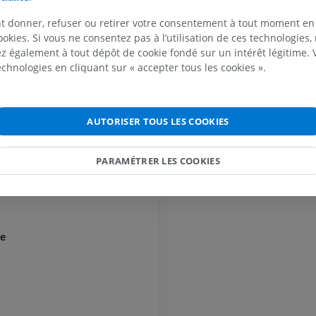
re
IRM
t donner, refuser ou retirer votre consentement à tout moment en
es du nerf oculomoteur
PREMIUM
ookies. Si vous ne consentez pas à l’utilisation de ces technologies
 également à tout dépôt de cookie fondé sur un intérêt légitime.
Cheval - Doigt et sabot
technologies en cliquant sur « accepter tous les cookies ».
Illustrations
les
PREMIUM
ostral [Bras conjonctif]
AUTORISER TOUS LES COOKIES
le cérébelleux rostral
Cheval - Tête
TDM
chléaire
PARAMÉTRER LES COOKIES
PREMIUM
Cheval - Dents
Illustrations
GRATUIT
ue