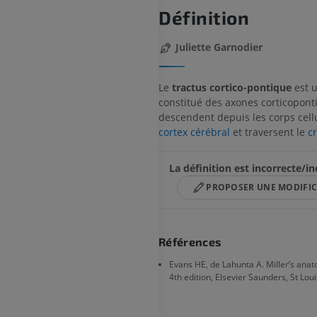
Définition
Juliette Garnodier
Le
tractus cortico-pontique
est u
constitué des axones corticopont
descendent depuis les corps cell
cortex cérébral
et traversent le
c
La définition est incorrecte/i
PROPOSER UNE MODIFI
Références
Evans HE, de Lahunta A. Miller’s anat
4th edition, Elsevier Saunders, St Loui