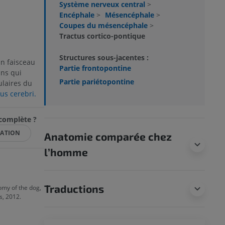
Système nerveux central
>
Encéphale
>
Mésencéphale
>
Coupes du mésencéphale
>
Tractus cortico-pontique
Structures sous-jacentes :
n faisceau
Partie frontopontine
ins qui
Partie pariétopontine
ulaires du
rus cerebri.
ncomplète ?
CATION
Anatomie comparée chez
l’homme
Traductions
omy of the dog,
s, 2012.