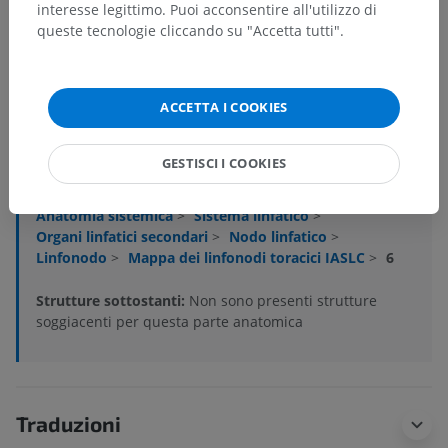
interesse legittimo. Puoi acconsentire all'utilizzo di
queste tecnologie cliccando su "Accetta tutti".
Gerarchia anatomica
ACCETTA I COOKIES
GESTISCI I COOKIES
Anatomia umana 1
Anatomia sistemica
>
Sistema linfatico
>
Organi linfatici secondari
>
Nodo linfatico
>
Linfonodo
>
Mappa dei linfonodi toracici IASLC
>
6
Strutture sottostanti:
Non sono presenti strutture
soggiacenti per questa parte anatomica
Traduzioni