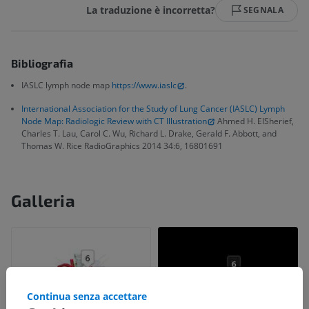
La traduzione è incorretta?
SEGNALA
Bibliografia
IASLC lymph node map
https://www.iaslc
.
International Association for the Study of Lung Cancer (IASLC) Lymph
Node Map: Radiologic Review with CT Illustration
Ahmed H. ElSherief,
Charles T. Lau, Carol C. Wu, Richard L. Drake, Gerald F. Abbott, and
Thomas W. Rice RadioGraphics 2014 34:6, 16801691
Galleria
Continua senza accettare