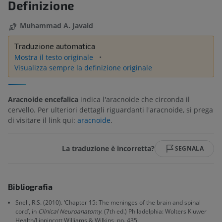
Definizione
Muhammad A. Javaid
Traduzione automatica
Mostra il testo originale
Visualizza sempre la definizione originale
Aracnoide encefalica
indica l'aracnoide che circonda il
cervello. Per ulteriori dettagli riguardanti l'aracnoide, si prega
di visitare il link qui:
aracnoide
.
La traduzione è incorretta?
SEGNALA
Bibliografia
Snell, R.S. (2010). ‘Chapter 15: The meninges of the brain and spinal
cord’, in
Clinical Neuroanatomy
. (7th ed.) Philadelphia: Wolters Kluwer
Health/Lippincott Williams & Wilkins, pp. 435.