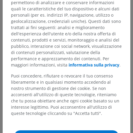
permettono di analizzare e conservare informazioni
quali le caratteristiche del tuo dispositivo e alcuni dati
personali (per es. indirizzi IP, navigazione, utilizzo o
geolocalizzazione, credenziali uniche). Questi dati sono
trattati ai fini seguenti: analisi e miglioramento
dell'esperienza dell'utente e/o della nostra offerta di
Gerarchia anatomica
contenuti, prodotti e servizi, monitoraggio e analisi del
pubblico, interazione coi social network, visualizzazione
di contenuti personalizzati, valutazione della
performance e apprezzamento dei contenuti. Per
Anatomia umana 2
maggiori informazioni, visita
informativa sulla privacy
.
Puoi concedere, rifiutare o revocare il tuo consenso
Anatomia umana 1
liberamente e in qualsiasi momento accedendo al
Anatomia sistemica
>
Sistema nervoso
>
nostro strumento di gestione dei cookie. Se non
Sistema nervoso centrale
>
Meningi
>
acconsenti all'utilizzo di queste tecnologie, riteniamo
Leptomeninge; arachnoide et pia-madre
>
che tu possa obiettare anche ogni cookie basato su un
Aracnoide
>
interesse legittimo. Puoi acconsentire all'utilizzo di
Aracnoide cranica; aracnoide dell'encefale
queste tecnologie cliccando su "Accetta tutti".
Strutture sottostanti:
Non sono presenti strutture
soggiacenti per questa parte anatomica