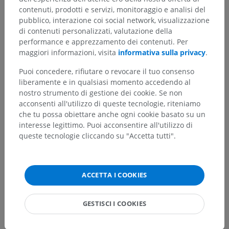
contenuti, prodotti e servizi, monitoraggio e analisi del
pubblico, interazione coi social network, visualizzazione
di contenuti personalizzati, valutazione della
performance e apprezzamento dei contenuti. Per
Hai notato un errore?
maggiori informazioni, visita
informativa sulla privacy
.
Non esitare a suggerire una correzione, traduzione o
Puoi concedere, rifiutare o revocare il tuo consenso
un miglioramento dei contenuti.
liberamente e in qualsiasi momento accedendo al
nostro strumento di gestione dei cookie. Se non
Segnala un problema
acconsenti all'utilizzo di queste tecnologie, riteniamo
che tu possa obiettare anche ogni cookie basato su un
interesse legittimo. Puoi acconsentire all'utilizzo di
SCARICA L'APP
queste tecnologie cliccando su "Accetta tutti".
ACCETTA I COOKIES
GESTISCI I COOKIES