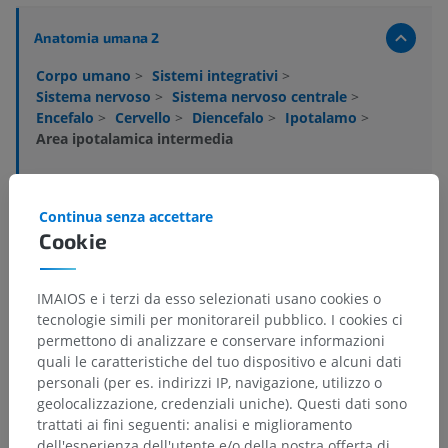
Anatomia umana 2
Corpo umano
>
Sistemi integrativi
>
Sistema nervoso
>
Sistema nervoso centrale
>
Encefalo
>
Cervello
>
Diencefalo
>
Ipotalamo
>
Area ipotalamica intermedia
Strutture sottostanti:
Nucleo periventricolare posteriore dell'ipotalamo
Continua senza accettare
Nucleo arcuato
Cookie
Nucleo perifornicale
Nucleo dorsomediale dell'ipotalamo
IMAIOS e i terzi da esso selezionati usano cookies o
Nucleo ventromediale dell'ipotalamo
tecnologie simili per monitorareil pubblico. I cookies ci
Parte tuberale della zona laterale dell'ipotalamo
permettono di analizzare e conservare informazioni
quali le caratteristiche del tuo dispositivo e alcuni dati
personali (per es. indirizzi IP, navigazione, utilizzo o
geolocalizzazione, credenziali uniche). Questi dati sono
trattati ai fini seguenti: analisi e miglioramento
Traduzioni
dell'esperienza dell'utente e/o della nostra offerta di