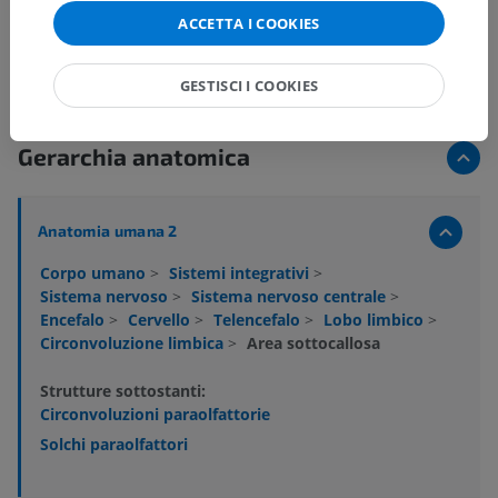
ACCETTA I COOKIES
GESTISCI I COOKIES
Gerarchia anatomica
Anatomia umana 2
Corpo umano
>
Sistemi integrativi
>
Sistema nervoso
>
Sistema nervoso centrale
>
Encefalo
>
Cervello
>
Telencefalo
>
Lobo limbico
>
Circonvoluzione limbica
>
Area sottocallosa
Strutture sottostanti:
Circonvoluzioni paraolfattorie
Solchi paraolfattori