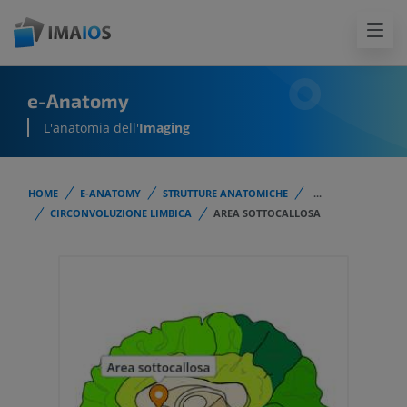
e-Anatomy
L'anatomia dell'
Imaging
HOME
E-ANATOMY
STRUTTURE ANATOMICHE
...
CIRCONVOLUZIONE LIMBICA
AREA SOTTOCALLOSA