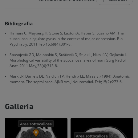
Bibliografia
Hamani C, Mayberg H, Stone S, Laxton A, Haber S, Lozano AM. The
subcallosal cingulate gyrus in the context of major depression. Biol
Psychiatry. 2011 Feb 15;69(4):301-8.
Spasojević GD, Malobabić S, Suščević D, Stijak L, Nikolić V, Gojković I.
Morphological variability of the subcallosal area of man. Surg Radiol
Anat. 2011 May;33(4):313-8.
Mark LP, Daniels DL, Naidich TP, Hendrix LE, Maas E. (1994). Anatomic
moment. The septal area. AJNR Am J Neuroradiol. Feb;15(2):273-6.
Galleria