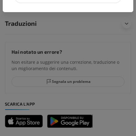
Traduzioni
Hai notato un errore?
Non esitare a suggerire una correzione, traduzione o
un miglioramento dei contenuti.
Segnala un problema
SCARICA L'APP