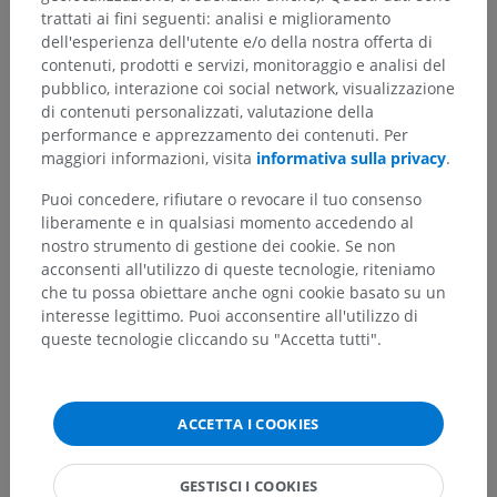
trattati ai fini seguenti: analisi e miglioramento
dell'esperienza dell'utente e/o della nostra offerta di
Gerarchia anatomica
contenuti, prodotti e servizi, monitoraggio e analisi del
pubblico, interazione coi social network, visualizzazione
di contenuti personalizzati, valutazione della
Anatomia umana 2
performance e apprezzamento dei contenuti. Per
maggiori informazioni, visita
informativa sulla privacy
.
Anatomia umana 1
Puoi concedere, rifiutare o revocare il tuo consenso
liberamente e in qualsiasi momento accedendo al
Anatomia sistemica
>
Apparato cardiovascolare
>
nostro strumento di gestione dei cookie. Se non
Arterie
>
Arterie dell'encefalo
>
Arteria basilare
>
acconsenti all'utilizzo di queste tecnologie, riteniamo
Arteria cerebrale posteriore
>
che tu possa obiettare anche ogni cookie basato su un
Parte post-comunicante; Segmento P2
>
interesse legittimo. Puoi acconsentire all'utilizzo di
Arterie centrali posterolaterali
queste tecnologie cliccando su "Accetta tutti".
Strutture sottostanti:
Non sono presenti strutture
soggiacenti per questa parte anatomica
ACCETTA I COOKIES
Neuroanatomia umana
GESTISCI I COOKIES