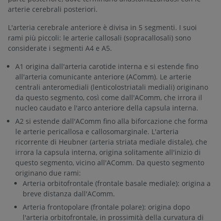
arterie cerebrali posteriori.
L'arteria cerebrale anteriore è divisa in 5 segmenti. I suoi
rami più piccoli: le arterie callosali (sopracallosali) sono
considerate i segmenti A4 e A5.
A1 origina dall'arteria carotide interna e si estende fino
all'arteria comunicante anteriore (AComm). Le arterie
centrali anteromediali (lenticolostriatali mediali) originano
da questo segmento, così come dall'AComm, che irrora il
nucleo caudato e l'arco anteriore della capsula interna.
A2 si estende dall'AComm fino alla biforcazione che forma
le arterie pericallosa e callosomarginalе. L'arteria
ricorrente di Heubner (arteria striata mediale distale), che
irrora la capsula interna, origina solitamente all'inizio di
questo segmento, vicino all'AComm. Da questo segmento
originano due rami:
Arteria orbitofrontale (frontale basale mediale): origina a
breve distanza dall'AComm.
Arteria frontopolare (frontale polare): origina dopo
l'arteria orbitofrontale, in prossimità della curvatura di