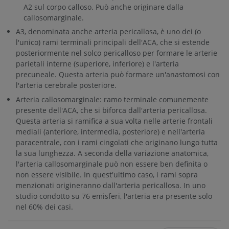
A2 sul corpo calloso. Può anche originare dalla
callosomarginalе.
A3, denominata anche arteria pericallosa, è uno dei (o
l'unico) rami terminali principali dell'ACA, che si estende
posteriormente nel solco pericalloso per formare le arterie
parietali interne (superiore, inferiore) e l'arteria
precuneale. Questa arteria può formare un'anastomosi con
l'arteria cerebrale posteriore.
Arteria callosomarginalе: ramo terminale comunemente
presente dell'ACA, che si biforca dall'arteria pericallosa.
Questa arteria si ramifica a sua volta nelle arterie frontali
mediali (anteriore, intermedia, posteriore) e nell'arteria
paracentrale, con i rami cingolati che originano lungo tutta
la sua lunghezza. A seconda della variazione anatomica,
l'arteria callosomarginalе può non essere ben definita o
non essere visibile. In quest'ultimo caso, i rami sopra
menzionati origineranno dall'arteria pericallosa. In uno
studio condotto su 76 emisferi, l'arteria era presente solo
nel 60% dei casi.