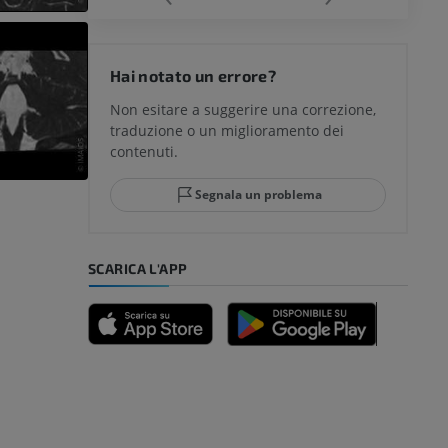
del ginocchio
Hai notato un errore?
Non esitare a suggerire una correzione,
traduzione o un miglioramento dei
glia e del
contenuti.
Segnala un problema
mpiede
SCARICA L'APP
nferiore
a della gamba