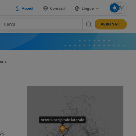
Accedi
Contatti
Lingue
ABBONATI
RALE
is