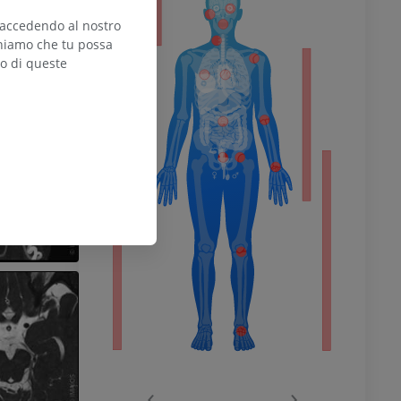
 accedendo al nostro
teniamo che tu possa
zo di queste
l’arto
inferiore
chio
‹
›