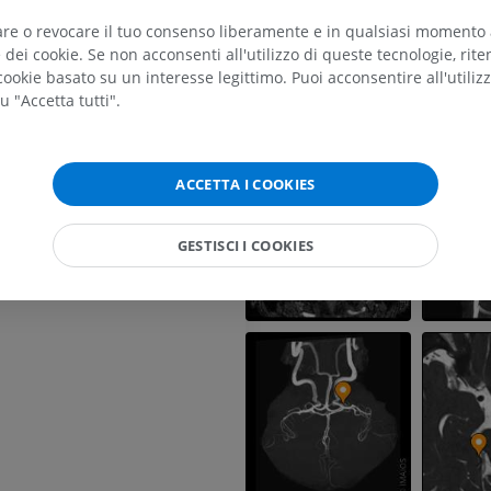
posteriore: Segmento P3
RMN dell'arto superiore
Arto inferiore
RM
Illustrazioni
tare o revocare il tuo consenso liberamente e in qualsiasi momento
riore anteriore
dei cookie. Se non acconsenti all'utilizzo di queste tecnologie, ri
PREMIUM
PREMIUM
ookie basato su un interesse legittimo. Puoi acconsentire all'utiliz
u "Accetta tutti".
RMN della spalla
Radiografia del
RM
inferiore
riore
Radiografie
PREMIUM
alo
GRATUITO
ACCETTA I COOKIES
RMN del polso
RM
RMN dell’arto 
GESTISCI I COOKIES
RM
PREMIUM
PREMIUM
RMN del gomito
RM
RMN dell'anca
RM
PREMIUM
PREMIUM
RMN della mano
RM
RMN del ginoc
RM
PREMIUM
PREMIUM