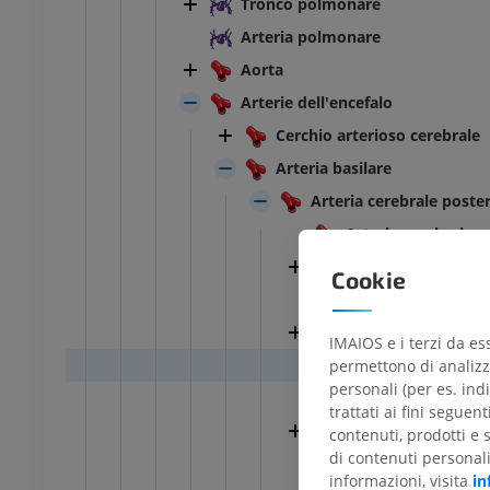
Tronco polmonare
Arteria polmonare
Aorta
Arterie dell'encefalo
Cerchio arterioso cerebrale
Arteria basilare
Arteria cerebrale poste
Arteria cerebrale 
Parte post-comuni
Cookie
Segmento P3
Arteria occipitale 
IMAIOS e i terzi da es
Arteria occipitale l
permettono di analizza
personali (per es. indi
SegmentoP4
trattati ai fini seguen
Arteria occipitale
contenuti, prodotti e 
TARSO-PIEDE
di contenuti personal
Arteria occipitale 
informazioni, visita
in