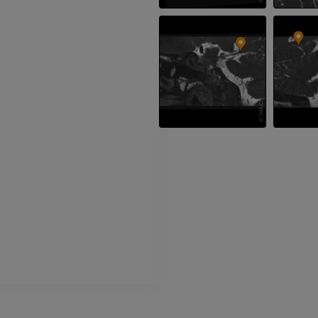
Radiografia dell’arto
superiore
Artrografia TC 
Radiografie
Artrografia
PREMIUM
PREMIUM
Arto superiore
RMN della cavi
Illustrazioni
retropiede
RM
PREMIUM
PREMIUM
Arteriografia dell'arto
superiore
RMN dell’ava
Angiografia
RM
GRATUITO
PREMIUM
Visible Human Project
CTA dell’arto i
fotografie
TC
PREMIUM
PREMIUM
Arterie ed oss