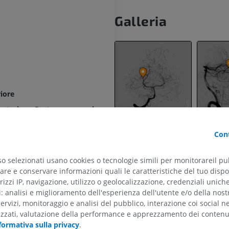
Galleria
riore
posteriore: Parte precomunicante; Segmento P1
cante; Segmento P2
Cont
laterale; Segmento P3
so selezionati usano cookies o tecnologie simili per monitorareil pub
aterale
re e conservare informazioni quali le caratteristiche del tuo dispos
rizzi IP, navigazione, utilizzo o geolocalizzazione, credenziali unich
ti: analisi e miglioramento dell'esperienza dell'utente e/o della nost
 mediale; Segmento P4
servizi, monitoraggio e analisi del pubblico, interazione coi social n
ARTO SUPERIORE
ARTO INFERIORE
izzati, valutazione della performance e apprezzamento dei contenu
mediale
formativa sulla privacy
.