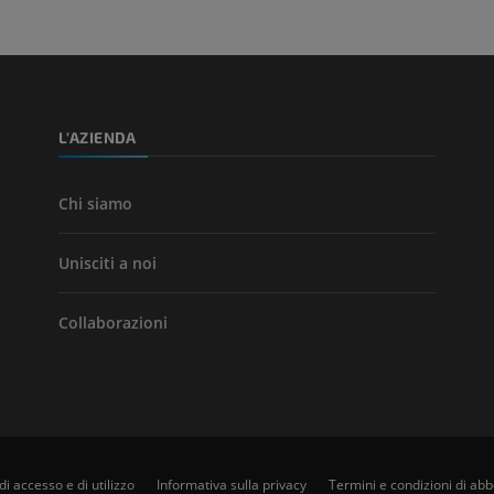
TC
GRATUITO
Angiografia del
inferiore (DSA)
L'AZIENDA
Angiografia
GRATUITO
Chi siamo
Unisciti a noi
Collaborazioni
di accesso e di utilizzo
Informativa sulla privacy
Termini e condizioni di a