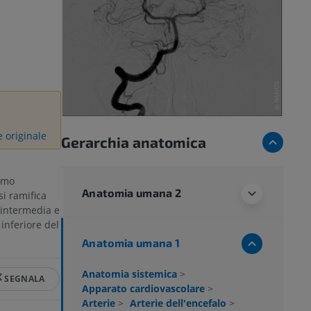
e originale
Gerarchia anatomica
amo
Anatomia umana 2
si ramifica
, intermedia e
 inferiore del
Anatomia umana 1
Anatomia sistemica
>
SEGNALA
Apparato cardiovascolare
>
Arterie
>
Arterie dell'encefalo
>