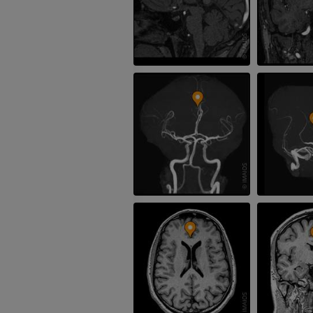
PREMIUM
Radiografia dell’arto
superiore
Artrografia TC 
Radiografie
Artrografia
PREMIUM
PREMIUM
Arto superiore
RMN della cavi
Illustrazioni
retropiede
RM
PREMIUM
PREMIUM
Arteriografia dell'arto
superiore
RMN dell’ava
Angiografia
RM
GRATUITO
PREMIUM
Visible Human Project
CTA dell’arto i
fotografie
TC
PREMIUM
PREMIUM
Arterie ed oss