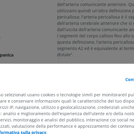
dell'arteria comunicante anteriore. Qu
utilizzano quindi un'altra definizione p
pericallosa: l'arteria pericallosa è il 
dell'arteria cerebrale anteriore che si
dall'uscita dell'arteria comunicante a
i segmenti del corpo calloso fino allo s
a
questa definizione, l'arteria pericallosa
segmento A2 ed è equivalente al term
distale".
mpanica
(Microsurgical anatomy of the distal a
cerebral artery. Perlmutter D, Rhoton AL
arteria carotide interna
Neurosurg. 1978 Aug;49(2):204-28.)
Cont
inferiore
superiore
so selezionati usano cookies o tecnologie simili per monitorareil pub
La traduzione è incorretta?
S
re e conservare informazioni quali le caratteristiche del tuo dispos
rizzi IP, navigazione, utilizzo o geolocalizzazione, credenziali unich
teriore
ti: analisi e miglioramento dell'esperienza dell'utente e/o della nost
nteriore
Galleria
servizi, monitoraggio e analisi del pubblico, interazione coi social n
ARTO SUPERIORE
ARTO INFERIORE
izzati, valutazione della performance e apprezzamento dei contenu
li anteromediali
formativa sulla privacy
.