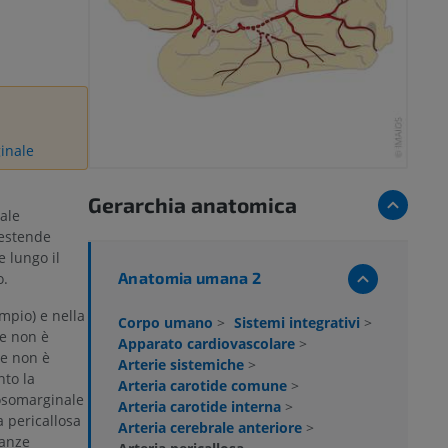
ginale
Gerarchia anatomica
ale
 estende
e lungo il
Anatomia umana 2
o.
empio) e nella
Corpo umano
>
Sistemi integrativi
>
ne non è
Apparato cardiovascolare
>
le non è
Arterie sistemiche
>
nto la
Arteria carotide comune
>
llosomarginale
Arteria carotide interna
>
a pericallosa
Arteria cerebrale anteriore
>
nanze