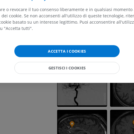
frontale mediale
RMN dell'arto superiore
Arto inferiore
RM
Illustrazioni
tare o revocare il tuo consenso liberamente e in qualsiasi momento
omarginale
dei cookie. Se non acconsenti all'utilizzo di queste tecnologie, ri
PREMIUM
PREMIUM
losa
ookie basato su un interesse legittimo. Puoi acconsentire all'utiliz
u "Accetta tutti".
media
RMN della spalla
Radiografia del
RM
inferiore
Radiografie
PREMIUM
GRATUITO
ACCETTA I COOKIES
RMN del polso
RM
RMN dell’arto 
GESTISCI I COOKIES
RM
PREMIUM
PREMIUM
RMN del gomito
RM
RMN dell'anca
RM
PREMIUM
PREMIUM
RMN della mano
RM
RMN del ginoc
RM
PREMIUM