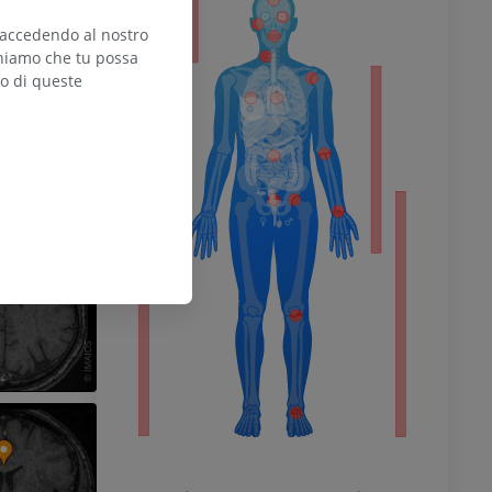
 accedendo al nostro
teniamo che tu possa
zo di queste
l’arto
inferiore
chio