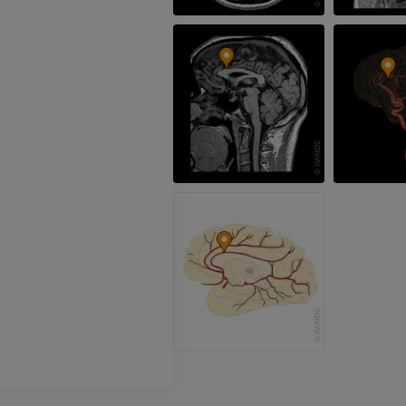
TC
GRATUITO
Angiografia del
inferiore (DSA)
Angiografia
GRATUITO