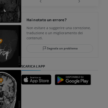
‹
›
del ginocchio
Hai notato un errore?
Non esitare a suggerire una correzione,
traduzione o un miglioramento dei
glia e del
contenuti.
Segnala un problema
mpiede
SCARICA L'APP
nferiore
a della gamba