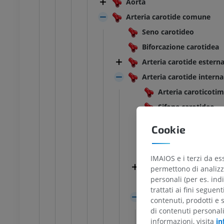
Aorta
Arteria carotide comune
Seno carotideo
Biforcazione carotidea
Arteria carotide estern
Arteria carotide interna
Arteria caroticoti
Sifone carotideo
Rami meningei dell'
Cookie
Arteria ipofisiaria 
Arteria ipofisiaria 
IMAIOS e i terzi da es
Arteria oftalmica
permettono di analizza
personali (per es. indi
Arteria coroidea an
trattati ai fini seguen
Arteria cerebrale a
contenuti, prodotti e 
TARSO-PIEDE
di contenuti personal
Arterie centra
informazioni, visita
in