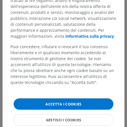
trattati ai fini seguenti: analisi e miglioramento
Gerarchia anatomica
dell'esperienza dell'utente e/o della nostra offerta di
contenuti, prodotti e servizi, monitoraggio e analisi del
pubblico, interazione coi social network, visualizzazione
di contenuti personalizzati, valutazione della
Anatomia umana 2
performance e apprezzamento dei contenuti. Per
maggiori informazioni, visita
informativa sulla privacy
.
Anatomia umana 1
Puoi concedere, rifiutare o revocare il tuo consenso
liberamente e in qualsiasi momento accedendo al
nostro strumento di gestione dei cookie. Se non
Neuroanatomia umana
acconsenti all'utilizzo di queste tecnologie, riteniamo
Sistema nervoso centrale
>
che tu possa obiettare anche ogni cookie basato su un
Vasi sanguigni cerebrospinali
>
interesse legittimo. Puoi acconsentire all'utilizzo di
Vasi sanguigni del midollo spinale
>
queste tecnologie cliccando su "Accetta tutti".
Arterie del midollo spinale
>
Rami spinali
>
Arteria midollare segmentale anteriore
ACCETTA I COOKIES
Strutture sottostanti:
Non sono presenti strutture
soggiacenti per questa parte anatomica
GESTISCI I COOKIES