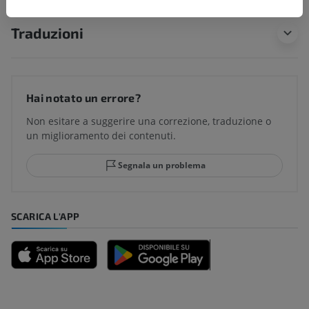
Traduzioni
Hai notato un errore?
Non esitare a suggerire una correzione, traduzione o
un miglioramento dei contenuti.
Segnala un problema
SCARICA L'APP