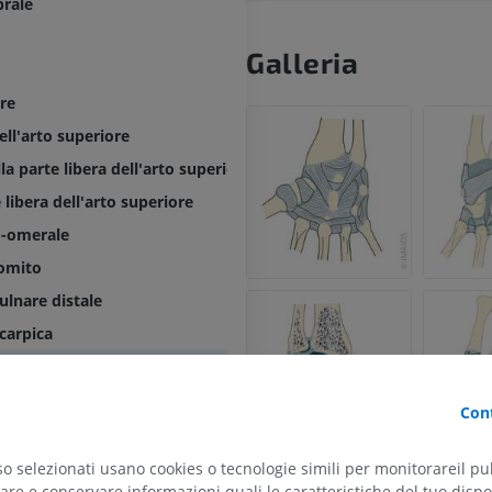
brale
Galleria
re
ell'arto superiore
la parte libera dell'arto superiore
 libera dell'arto superiore
o-omerale
gomito
ulnare distale
carpica
a mano
Cont
so selezionati usano cookies o tecnologie simili per monitorareil pub
re e conservare informazioni quali le caratteristiche del tuo dispos