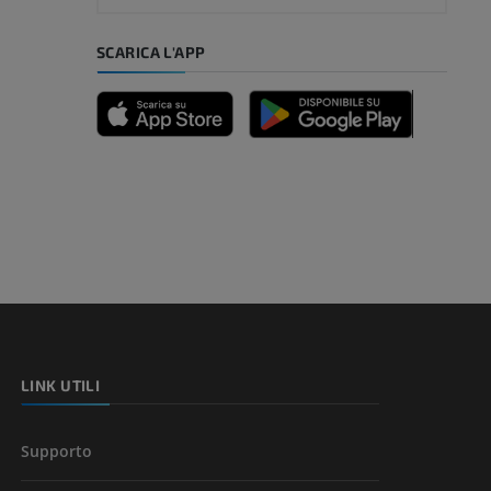
mpiede
SCARICA L'APP
nferiore
a della gamba
l’arto
LINK UTILI
Supporto