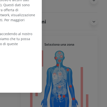
animali
e). Questi dati sono
ra offerta di
etwork, visualizzazione
ti. Per maggiori
Traduzioni
 accedendo al nostro
teniamo che tu possa
zo di queste
CORPO 
Seleziona una zona
l’arto
inferiore