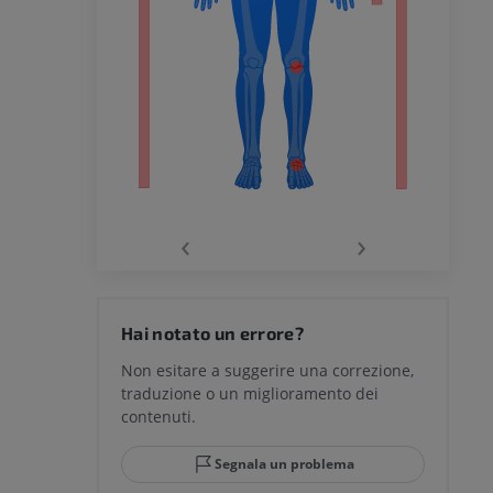
chio
‹
›
del ginocchio
Hai notato un errore?
Non esitare a suggerire una correzione,
traduzione o un miglioramento dei
glia e del
contenuti.
Segnala un problema