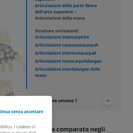
Articolazioni della parte libera
dell'arto superiore
>
Articolazioni della mano
Strutture sottostanti:
Articolazioni intercarpiche
Articolazioni carpometacarpali
Articolazioni intermetacarpali
Articolazioni metacarpofalangee
Articolazioni interfalangee della
mano
Anatomia umana 1
inua senza accettare
blico. I cookies ci
Anatomia comparata negli
itivo e alcuni dati