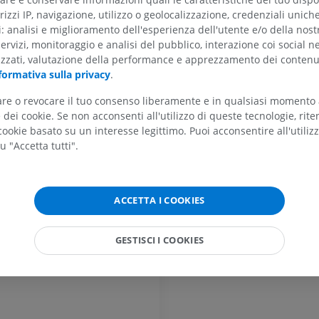
rizzi IP, navigazione, utilizzo o geolocalizzazione, credenziali unich
ti: analisi e miglioramento dell'esperienza dell'utente e/o della nost
servizi, monitoraggio e analisi del pubblico, interazione coi social n
izzati, valutazione della performance e apprezzamento dei contenu
formativa sulla privacy
.
tare o revocare il tuo consenso liberamente e in qualsiasi momento
dei cookie. Se non acconsenti all'utilizzo di queste tecnologie, ri
ookie basato su un interesse legittimo. Puoi acconsentire all'utiliz
ARTO SUPERIORE
ARTO INFERIORE
u "Accetta tutti".
RMN dell'arto superiore
Arto inferiore
RM
Illustrazioni
PREMIUM
PREMIUM
ACCETTA I COOKIES
RMN della spalla
Radiografia del
GESTISCI I COOKIES
RM
inferiore
Radiografie
PREMIUM
GRATUITO
RMN del polso
RM
RMN dell’arto 