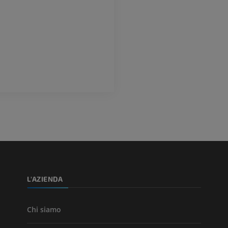
Arteriografia dell'arto
superiore
RMN dell’ava
Angiografia
RM
GRATUITO
PREMIUM
Visible Human Project
CTA dell’arto i
fotografie
TC
PREMIUM
PREMIUM
Arterie ed oss
TC
GRATUITO
Angiografia del
inferiore (DSA)
L'AZIENDA
Angiografia
GRATUITO
Chi siamo