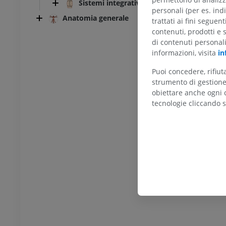
Sistemi integrativi
personali (per es. indi
Anatomia generale
trattati ai fini seguen
contenuti, prodotti e 
di contenuti personal
informazioni, visita
in
Puoi concedere, rifiu
strumento di gestione 
obiettare anche ogni c
TARSO-PIEDE
tecnologie cliccando s
l ginocchio
RMN dell’astragalo
RM
UM
PREMIUM
afia TC del ginocchio
RMN dell’avampiede
afia
RM
UM
PREMIUM
l’arto inferiore
RMN dell’arto inferiore
RM