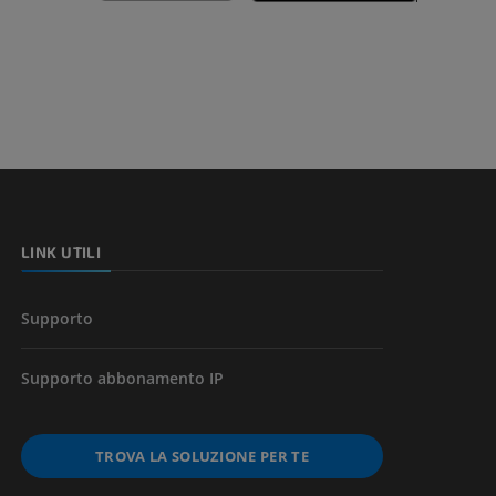
nferiore
a della gamba
l’arto
LINK UTILI
Supporto
Supporto abbonamento IP
TROVA LA SOLUZIONE PER TE