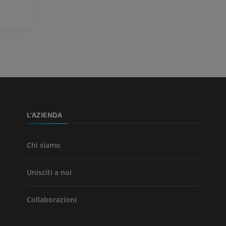
Visible Human Project
CTA dell’arto i
fotografie
TC
PREMIUM
PREMIUM
Arterie ed oss
TC
GRATUITO
Angiografia del
inferiore (DSA)
L'AZIENDA
Angiografia
GRATUITO
Chi siamo
Unisciti a noi
Collaborazioni