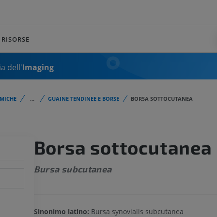
RISORSE
a dell'
Imaging
MICHE
...
GUAINE TENDINEE E BORSE
BORSA SOTTOCUTANEA
Borsa sottocutanea
Bursa subcutanea
Sinonimo latino:
Bursa synovialis subcutanea