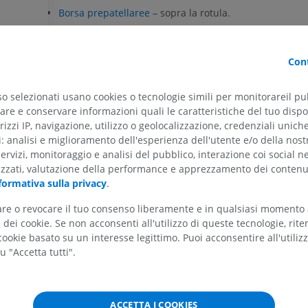
Borsa prepatellaree
– sopra la rotula.
Borsa dell'olecrano
– sull'olecrano dell'ulna.
ARTO SUPERIORE
ARTO INFERIORE
Cont
Borsa calcaneale sottocutanea
– sul calcagno.
RMN dell'arto superiore
Arto inferiore
RM
Illustrazioni
Rilevanza clinica
so selezionati usano cookies o tecnologie simili per monitorareil pub
PREMIUM
PREMIUM
eriore
L'attrito ripetuto o i traumi possono causare infiammazio
re e conservare informazioni quali le caratteristiche del tuo dispos
con conseguente dolore, gonfiore e limitazione del movi
rizzi IP, navigazione, utilizzo o geolocalizzazione, credenziali unich
regione interessata.
RMN della spalla
Radiografia del
ti: analisi e miglioramento dell'esperienza dell'utente e/o della nost
eriore
RM
inferiore
servizi, monitoraggio e analisi del pubblico, interazione coi social n
Radiografie
izzati, valutazione della performance e apprezzamento dei contenu
PREMIUM
La traduzione è incorretta?
SEGNALA
GRATUITO
formativa sulla privacy
.
RMN del polso
tare o revocare il tuo consenso liberamente e in qualsiasi momento
RM
RMN dell’arto 
dei cookie. Se non acconsenti all'utilizzo di queste tecnologie, ri
RM
Bibliografia
PREMIUM
ookie basato su un interesse legittimo. Puoi acconsentire all'utiliz
PREMIUM
u "Accetta tutti".
Mercadante JR, Marappa-Ganeshan R. Anatomy, Skin Bursa. [Upd
8]. In: StatPearls [Internet]. Treasure Island (FL): StatPearls Publi
RMN del gomito
Jan-. Available from:
https://www.ncbi.nlm.nih.gov/books/NBK554
RM
RMN dell'anca
RM
PREMIUM
Williams CH, Jamal Z, Sternard BT. Bursitis. [Updated 2023 Jul 24].
ACCETTA I COOKIES