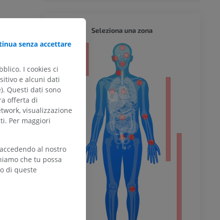
CORPO 
Seleziona una zona
inua senza accettare
blico. I cookies ci
ne (borsite),
itivo e alcuni dati
mento nella
e). Questi dati sono
l’arto
ra offerta di
etwork, visualizzazione
ti. Per maggiori
 accedendo al nostro
inferiore
teniamo che tu possa
zo di queste
ated 2022 Oct
shing; 2025
438/
 In: StatPearls