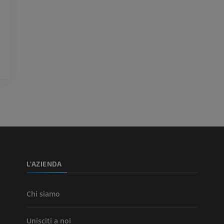
superiore
RMN dell’ava
Angiografia
RM
GRATUITO
PREMIUM
Visible Human Project
CTA dell’arto i
fotografie
TC
PREMIUM
PREMIUM
Arterie ed oss
TC
GRATUITO
Angiografia del
inferiore (DSA)
L'AZIENDA
Angiografia
GRATUITO
Chi siamo
Unisciti a noi