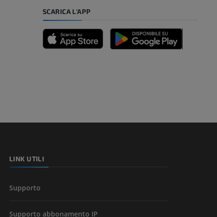
mpiede
SCARICA L'APP
nferiore
a della gamba
l’arto
LINK UTILI
Supporto
Supporto abbonamento IP