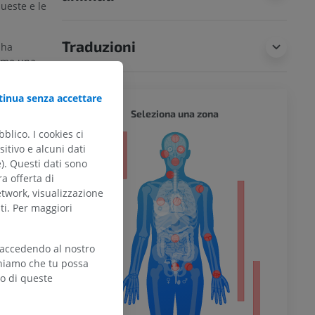
queste e le
Traduzioni
 ha
sume una
inua senza accettare
CORPO 
Seleziona una zona
blico. I cookies ci
itivo e alcuni dati
e). Questi dati sono
ra offerta di
etwork, visualizzazione
omy (20th U.S.
ti. Per maggiori
l’arto
 accedendo al nostro
teniamo che tu possa
zo di queste
inferiore