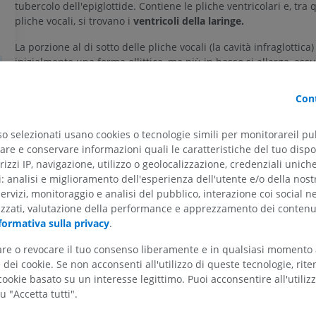
tubercolo dell'epiglottide. Contiene le pliche ventricolari e, tra 
pliche vocali, si trovano i
ventricoli della laringe.
La porzione al di sotto delle pliche vocali (la cavità infraglottica)
inizialmente una forma ellittica, ma più in basso si allarga, as
forma circolare ed è in continuità con il lume della trachea.
Cont
ARTO SUPERIORE
ARTO INFERIORE
La traduzione è incorretta?
SEGNALA
so selezionati usano cookies o tecnologie simili per monitorareil pub
RMN dell'arto superiore
Arto inferiore
re e conservare informazioni quali le caratteristiche del tuo dispos
RM
Illustrazioni
rizzi IP, navigazione, utilizzo o geolocalizzazione, credenziali unich
Bibliografia
PREMIUM
PREMIUM
ti: analisi e miglioramento dell'esperienza dell'utente e/o della nost
servizi, monitoraggio e analisi del pubblico, interazione coi social n
This definition incorporates text from a public domain edition of Gray's Anat
izzati, valutazione della performance e apprezzamento dei contenu
edition of Gray's Anatomy of the Human Body, published in 1918 – from
RMN della spalla
Radiografia del
formativa sulla privacy
.
http://www.bartleby.com/107/).
RM
inferiore
Radiografie
PREMIUM
tare o revocare il tuo consenso liberamente e in qualsiasi momento
GRATUITO
dei cookie. Se non acconsenti all'utilizzo di queste tecnologie, ri
ookie basato su un interesse legittimo. Puoi acconsentire all'utiliz
RMN del polso
RM
RMN dell’arto 
u "Accetta tutti".
RM
PREMIUM