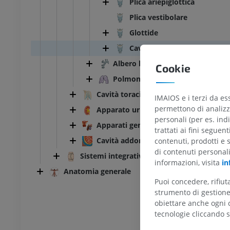
Plica ariepiglottica
Plica vestibolare
Glottide
Cavità della laringe
Albero bronchiale
Cookie
Polmoni
TARSO-PIEDE
Cavità toracica
IMAIOS e i terzi da es
l ginocchio
RMN dell’astragalo
permettono di analizza
Apparato urinario
RM
personali (per es. indi
Apparati genitali
UM
PREMIUM
trattati ai fini seguen
Cavità addominopelvica
contenuti, prodotti e 
di contenuti personal
afia TC del ginocchio
RMN dell’avampiede
Sistemi integrativi
informazioni, visita
in
afia
RM
Anatomia generale
UM
PREMIUM
Puoi concedere, rifiu
strumento di gestione 
obiettare anche ogni c
l’arto inferiore
RMN dell’arto inferiore
RM
tecnologie cliccando s
UM
PREMIUM