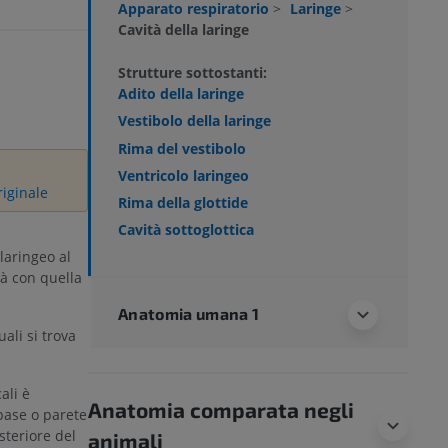
Apparato respiratorio
>
Laringe
>
Cavità della laringe
Strutture sottostanti:
Adito della laringe
Vestibolo della laringe
Rima del vestibolo
Ventricolo laringeo
riginale
Rima della glottide
Cavità sottoglottica
 laringeo al
tà con quella
Anatomia umana 1
uali si trova
ali è
Anatomia comparata negli
base o parete
steriore del
animali