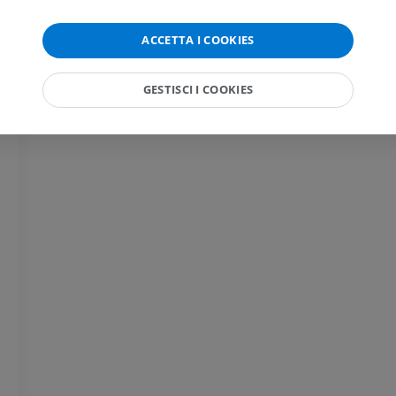
PREMIUM
RMN del gomito
ACCETTA I COOKIES
RM
RMN dell'anca
RM
PREMIUM
GESTISCI I COOKIES
PREMIUM
RMN della mano
RM
RMN del ginoc
RM
PREMIUM
PREMIUM
Radiografia dell’arto
superiore
Artrografia TC 
Radiografie
Artrografia
PREMIUM
PREMIUM
Arto superiore
RMN della cavi
Illustrazioni
retropiede
RM
PREMIUM
PREMIUM
Arteriografia dell'arto