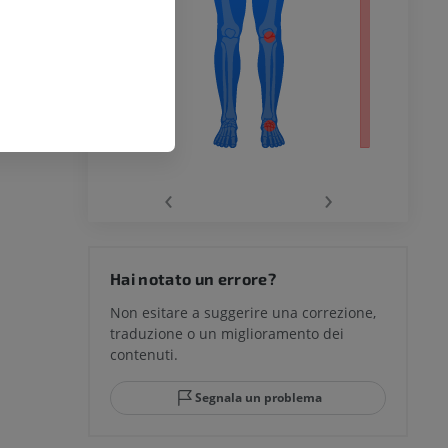
chio
‹
›
del ginocchio
Hai notato un errore?
Non esitare a suggerire una correzione,
traduzione o un miglioramento dei
glia e del
contenuti.
Segnala un problema