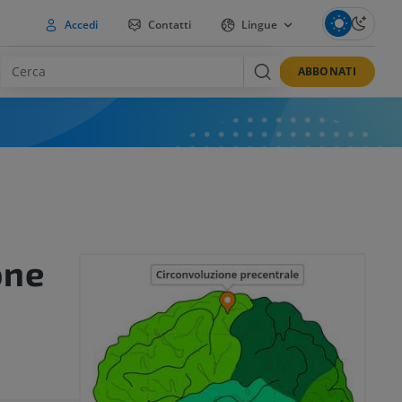
Accedi
Contatti
Lingue
ABBONATI
one