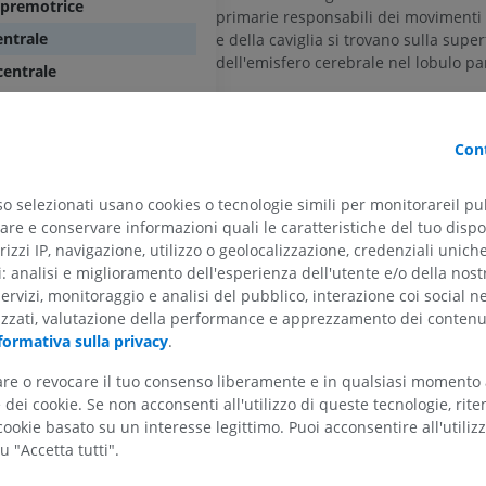
 premotrice
primarie responsabili dei movimenti
entrale
e della caviglia si trovano sulla super
dell'emisfero cerebrale nel lobulo pa
centrale
ARTO SUPERIORE
ARTO INFERIORE
È importante notare che le dimension
centrale anteriore
della corteccia dedicata al controllo 
entrale
RMN dell'arto superiore
Arto inferiore
movimento specifico dipendono dall
Cont
RM
Illustrazioni
centrale posteriore
e dalla precisione di quel movimento,
PREMIUM
PREMIUM
che dalle dimensioni dei muscoli coin
tale superiore
so selezionati usano cookies o tecnologie simili per monitorareil pub
conseguenza, i muscoli del tronco e
re e conservare informazioni quali le caratteristiche del tuo dispos
ntale superiore
hanno rappresentazioni più piccole 
RMN della spalla
Radiografia del
rizzi IP, navigazione, utilizzo o geolocalizzazione, credenziali unich
precentrale
rispetto ai movimenti co
RM
inferiore
ti: analisi e miglioramento dell'esperienza dell'utente e/o della nost
mani.
Radiografie
PREMIUM
servizi, monitoraggio e analisi del pubblico, interazione coi social n
e
GRATUITO
izzati, valutazione della performance e apprezzamento dei contenu
È fondamentale comprendere che la 
le
formativa sulla privacy
.
RMN del polso
motoria primaria non pianifica i mov
RM
RMN dell’arto 
progetta schemi di movimento. Il suo
tare o revocare il tuo consenso liberamente e in qualsiasi momento
RM
quello di eseguire i movimenti pianif
PREMIUM
diale dell’emisfero cerebrale
dei cookie. Se non acconsenti all'utilizzo di queste tecnologie, ri
PREMIUM
volta completata la pianificazione d
ookie basato su un interesse legittimo. Puoi acconsentire all'utiliz
da parte dell'area premotoria, il pia
RMN del gomito
u "Accetta tutti".
viene inviato alla corteccia motoria p
RM
RMN dell'anca
giro precentrale
per l'esecuzione. L'