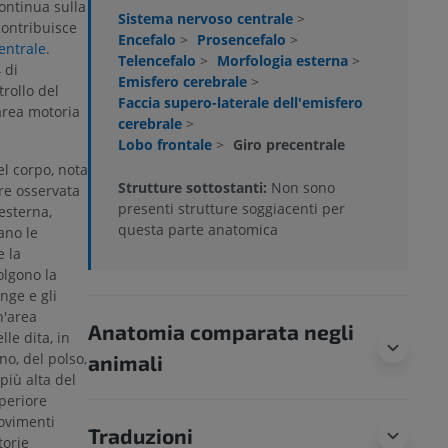
ontinua sulla
Sistema nervoso centrale
>
contribuisce
Encefalo
>
Prosencefalo
>
entrale
.
Telencefalo
>
Morfologia esterna
>
 di
Emisfero cerebrale
>
rollo del
Faccia supero-laterale dell'emisfero
area motoria
cerebrale
>
Lobo frontale
>
Giro precentrale
l corpo, nota
Strutture sottostanti:
Non sono
e osservata
presenti strutture soggiacenti per
 esterna,
questa parte anatomica
ano le
e la
olgono la
inge e gli
n'area
Anatomia comparata negli
le dita, in
no, del polso,
animali
più alta del
uperiore
movimenti
Traduzioni
torie