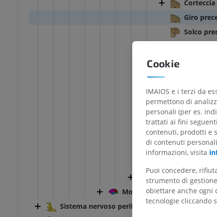
Corteccia
Giro prec
Solco pre
TARSO-PIEDE
Solco sub
Giro subc
Cookie
l ginocchio
RMN dell’astragalo
RM
Solco sub
UM
PREMIUM
Giro fron
IMAIOS e i terzi da es
permettono di analizza
Solco fro
afia TC del ginocchio
RMN dell’avampiede
personali (per es. indi
afia
RM
Lobo parietale
trattati ai fini seguen
UM
PREMIUM
contenuti, prodotti e 
Lobo occipital
di contenuti personal
Lobo tempora
informazioni, visita
in
l’arto inferiore
RMN dell’arto inferiore
Insula
RM
Puoi concedere, rifiu
UM
PREMIUM
Superficie inferome
strumento di gestione 
obiettare anche ogni c
Morfologia esterna
afia dell’arto
Radiografia dell’arto
tecnologie cliccando s
Sistema nervoso periferico
re
inferiore