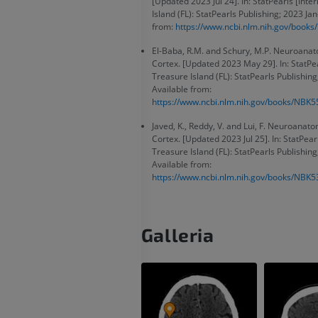
[Updated 2023 Jul 24]. In: StatPearls [Inte
Island (FL): StatPearls Publishing; 2023 Jan
from:
https://www.ncbi.nlm.nih.gov/book
El-Baba, R.M. and Schury, M.P. Neuroanat
Cortex. [Updated 2023 May 29]. In: StatPea
Treasure Island (FL): StatPearls Publishing
Available from:
https://www.ncbi.nlm.nih.gov/books/NBK5
Javed, K., Reddy, V. and Lui, F. Neuroanat
Cortex. [Updated 2023 Jul 25]. In: StatPearl
Treasure Island (FL): StatPearls Publishing
Available from:
https://www.ncbi.nlm.nih.gov/books/NBK5
Galleria