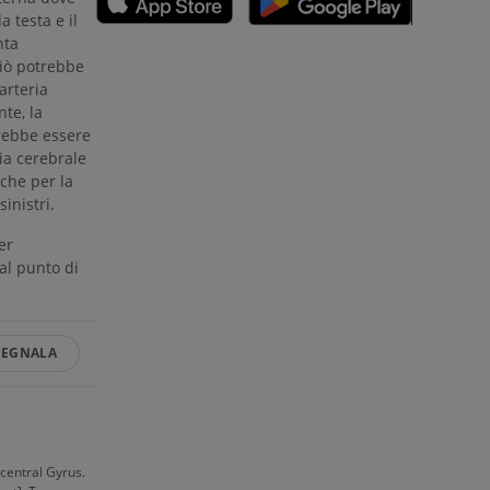
a testa e il
nferiore
nta
ciò potrebbe
arteria
te, la
a della gamba
trebbe essere
ia cerebrale
nche per la
inistri.
l’arto
er
al punto di
SEGNALA
central Gyrus.