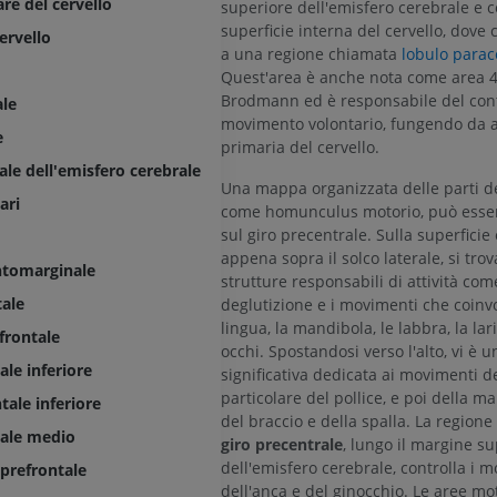
re del cervello
superiore dell'emisfero cerebrale e c
superficie interna del cervello, dove 
ervello
a una regione chiamata
lobulo parac
Quest'area è anche nota come area 4
Brodmann ed è responsabile del cont
ale
movimento volontario, fungendo da 
e
primaria del cervello.
ale dell'emisfero cerebrale
Una mappa organizzata delle parti de
ari
come homunculus motorio, può esser
sul giro precentrale. Sulla superficie
appena sopra il solco laterale, si trov
ntomarginale
strutture responsabili di attività com
tale
deglutizione e i movimenti che coinv
lingua, la mandibola, le labbra, la lar
frontale
occhi. Spostandosi verso l'alto, vi è u
ale inferiore
significativa dedicata ai movimenti del
particolare del pollice, e poi della ma
tale inferiore
del braccio e della spalla. La regione 
tale medio
giro precentrale
, lungo il margine s
dell'emisfero cerebrale, controlla i 
 prefrontale
dell'anca e del ginocchio. Le aree mo