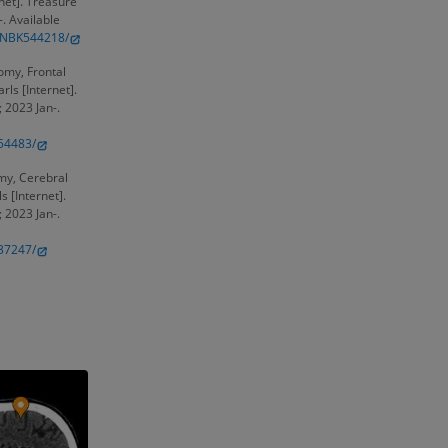
rnet]. Treasure
-. Available
s/NBK544218/
omy, Frontal
rls [Internet].
; 2023 Jan-.
54483/
omy, Cerebral
s [Internet].
; 2023 Jan-.
37247/