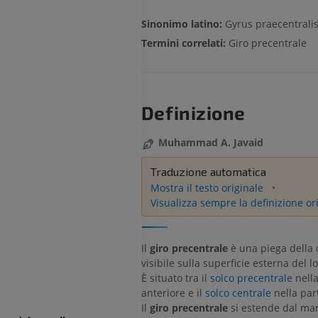
Sinonimo latino:
Gyrus praecentrali
Termini correlati:
Giro precentrale
Definizione
Muhammad A. Javaid
Traduzione automatica
Mostra il testo originale
Visualizza sempre la definizione or
Il
giro precentrale
è una piega della 
visibile sulla superficie esterna del l
È situato tra il
solco precentrale
nella
anteriore e il
solco centrale
nella par
Il
giro precentrale
si estende dal ma