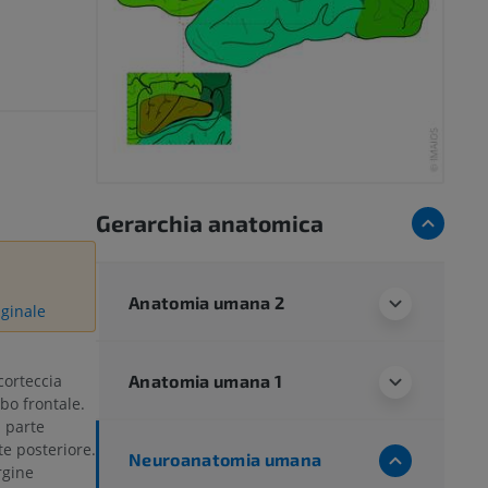
s
Gerarchia anatomica
Anatomia umana 2
iginale
Anatomia umana 1
corteccia
obo frontale.
 parte
te posteriore.
Neuroanatomia umana
rgine