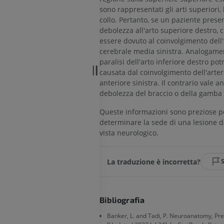
sono rappresentati gli arti superiori, l
Visible Human Project
CTA dell’arto i
collo. Pertanto, se un paziente prese
fotografie
TC
debolezza all'arto superiore destro, 
PREMIUM
PREMIUM
essere dovuto al coinvolgimento dell'
cerebrale media sinistra. Analogamen
Arterie ed oss
paralisi dell'arto inferiore destro po
TC
causata dal coinvolgimento dell'arter
GRATUITO
anteriore sinistra. Il contrario vale a
debolezza del braccio o della gamba s
Angiografia del
Queste informazioni sono preziose p
inferiore (DSA)
determinare la sede di una lesione d
Angiografia
vista neurologico.
GRATUITO
La traduzione è incorretta?
Bibliografia
Banker, L. and Tadi, P. Neuroanatomy, Pre