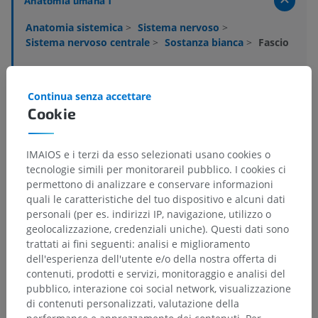
Anatomia umana 1
Anatomia sistemica
>
Sistema nervoso
>
Sistema nervoso centrale
>
Sostanza bianca
>
Fascio
Strutture sottostanti:
Non sono presenti strutture
soggiacenti per questa parte anatomica
Continua senza accettare
Cookie
Neuroanatomia umana
IMAIOS e i terzi da esso selezionati usano cookies o
tecnologie simili per monitorareil pubblico. I cookies ci
permettono di analizzare e conservare informazioni
quali le caratteristiche del tuo dispositivo e alcuni dati
Traduzioni
personali (per es. indirizzi IP, navigazione, utilizzo o
geolocalizzazione, credenziali uniche). Questi dati sono
trattati ai fini seguenti: analisi e miglioramento
dell'esperienza dell'utente e/o della nostra offerta di
Hai notato un errore?
contenuti, prodotti e servizi, monitoraggio e analisi del
pubblico, interazione coi social network, visualizzazione
Non esitare a suggerire una correzione, traduzione o
di contenuti personalizzati, valutazione della
un miglioramento dei contenuti.