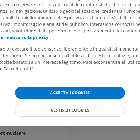
RM
RMN dell'anca
re e conservare informazioni quali le caratteristiche del tuo dispos
RM
 mesencefalo
rizzi IP, navigazione, utilizzo o geolocalizzazione, credenziali unich
PREMIUM
ti: analisi e miglioramento dell'esperienza dell'utente e/o della nost
PREMIUM
ncefalo
servizi, monitoraggio e analisi del pubblico, interazione coi social n
RMN della mano
mnisco laterale
izzati, valutazione della performance e apprezzamento dei contenu
RM
RMN del ginoc
formativa sulla privacy
.
ca
RM
PREMIUM
PREMIUM
tico-nucleari mesencefaliche
tare o revocare il tuo consenso liberamente e in qualsiasi momento
dei cookie. Se non acconsenti all'utilizzo di queste tecnologie, ri
Radiografia dell’arto
talamo-spinali
ookie basato su un interesse legittimo. Puoi acconsentire all'utiliz
superiore
Artrografia TC 
laterale
u "Accetta tutti".
Radiografie
Artrografia
tto-pontico
PREMIUM
PREMIUM
 mediale
Arto superiore
RMN della cavi
ACCETTA I COOKIES
trigeminale
Illustrazioni
retropiede
RM
ngitudinare mediale
PREMIUM
GESTISCI I COOKIES
PREMIUM
sencefalica del nervo trigemico
Arteriografia dell'arto
ngitudinare posteriore; Fascio longitudinare dorsale
superiore
RMN dell’ava
bro-nucleare
Angiografia
RM