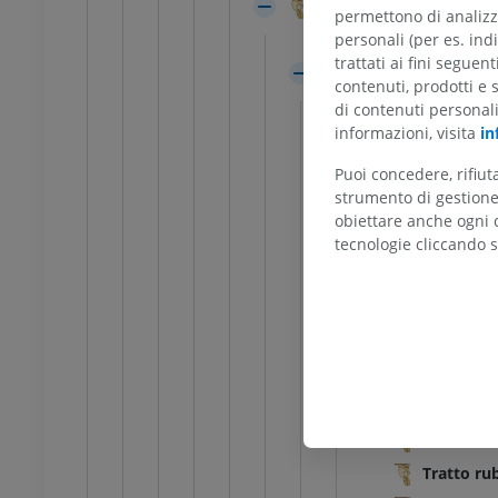
Peduncolo cerebrale
re
inferiore
permettono di analizza
rafie
Radiografie
Solco laterale del
personali (per es. indi
trattati ai fini seguen
ITO
GRATUITO
Tegmento del mese
contenuti, prodotti e 
Trigone del le
di contenuti personal
feriore
Arto inferiore
informazioni, visita
in
Sostanza bian
azioni
Illustrazioni
UM
PREMIUM
Fibre cor
Puoi concedere, rifiu
strumento di gestione 
Fibre ipo
obiettare anche ogni c
TC di caviglia e piede
Lemnisco 
tecnologie cliccando s
TC
Tratto te
PREMIUM
Lemnisco
Lemnisco 
Fascio lo
Tratto me
Fascio lo
Tratto ru