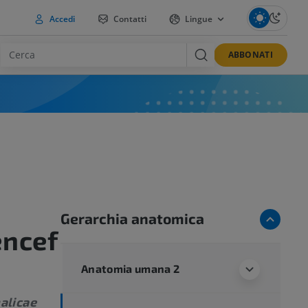
Accedi
Contatti
Lingue
ABBONATI
Gerarchia anatomica
encef
Anatomia umana 2
alicae