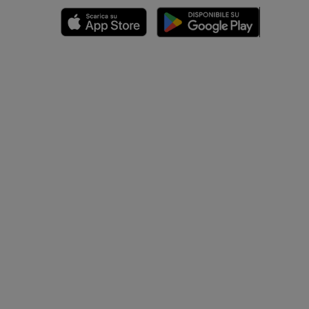
nferiore
a della gamba
l’arto