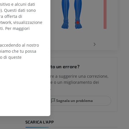
itivo e alcuni dati
e). Questi dati sono
ra offerta di
etwork, visualizzazione
ti. Per maggiori
chio
‹
›
 accedendo al nostro
teniamo che tu possa
zo di queste
del ginocchio
Hai notato un errore?
Non esitare a suggerire una correzione,
traduzione o un miglioramento dei
glia e del
contenuti.
Segnala un problema
mpiede
SCARICA L'APP