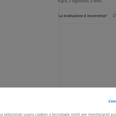
nigra, il tegmento, il tetto.
La traduzione è incorretta?
ARTO SUPERIORE
ARTO INFERIORE
RMN dell'arto superiore
Arto inferiore
RM
Illustrazioni
PREMIUM
PREMIUM
RMN della spalla
Radiografia del
RM
inferiore
Radiografie
PREMIUM
GRATUITO
RMN del polso
RM
RMN dell’arto 
RM
Cont
PREMIUM
teriore
PREMIUM
motore
so selezionati usano cookies o tecnologie simili per monitorareil pub
RMN del gomito