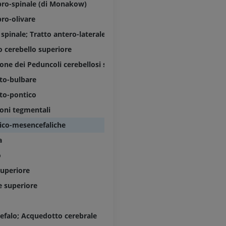
GRATUITO
PREMIUM
bro-spinale (di Monakow)
bro-olivare
Visible Human Project
CTA dell’arto i
spinale; Tratto antero-laterale
fotografie
TC
 cerebello superiore
PREMIUM
PREMIUM
one dei Peduncoli cerebellosi superiori
Arterie ed oss
tto-bulbare
TC
tto-pontico
GRATUITO
oni tegmentali
Angiografia del
tico-mesencefaliche
inferiore (DSA)
a
Angiografia
GRATUITO
o
superiore
e superiore
falo; Acquedotto cerebrale