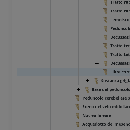
Tratto ru
Tratto ru
Lemnisco 
Peduncolo
Decussazi
Tratto te
Tratto te
Decussazi
Fibre cor
Sostanza grigi
Base del peduncol
Peduncolo cerebellare 
Freno del velo midollar
Nucleo lineare
Acquedotto del mesence