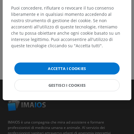
Puoi concedere, rifiutare o revocare il tuo consenso
SCARICA L'APP
liberamente e in qualsiasi momento accedendo al
nostro strumento di gestione dei cookie. Se non
acconsenti all'utilizzo di queste tecnologie, riteniamo
che tu possa obiettare anche ogni cookie basato su un
interesse legittimo. Puoi acconsentire all'utilizzo di
queste tecnologie cliccando su "Accetta tutti".
ACCETTA I COOKIES
GESTISCI I COOKIES
IMAIOS è una compagnia che mira ad assistere e formare
professionisti di medicina umana e animale. Al servizio dei
professionisti sanitari attraverso atlanti di anatomia interattivi,