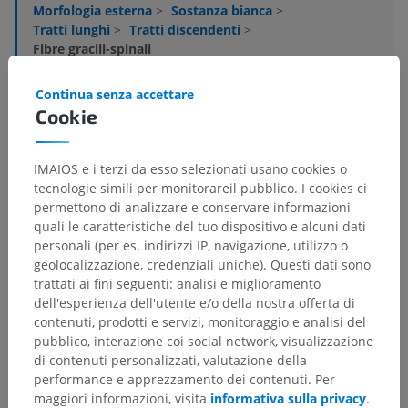
Morfologia esterna
>
Sostanza bianca
>
Tratti lunghi
>
Tratti discendenti
>
Fibre gracili-spinali
Strutture sottostanti:
Non sono presenti strutture
Continua senza accettare
soggiacenti per questa parte anatomica
Cookie
IMAIOS e i terzi da esso selezionati usano cookies o
tecnologie simili per monitorareil pubblico. I cookies ci
Traduzioni
permettono di analizzare e conservare informazioni
quali le caratteristiche del tuo dispositivo e alcuni dati
personali (per es. indirizzi IP, navigazione, utilizzo o
geolocalizzazione, credenziali uniche). Questi dati sono
trattati ai fini seguenti: analisi e miglioramento
Hai notato un errore?
dell'esperienza dell'utente e/o della nostra offerta di
Non esitare a suggerire una correzione, traduzione o
contenuti, prodotti e servizi, monitoraggio e analisi del
un miglioramento dei contenuti.
pubblico, interazione coi social network, visualizzazione
di contenuti personalizzati, valutazione della
Segnala un problema
performance e apprezzamento dei contenuti. Per
maggiori informazioni, visita
informativa sulla privacy
.