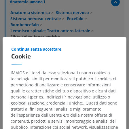
Anatomia umana 1
Anatomia sistemica
>
Sistema nervoso
>
Sistema nervoso centrale
>
Encefalo
>
Rombencefalo
>
Lemnisco spinale; Tratto antero-laterale
>
Fibre spino-ipotalamiche
Continua senza accettare
Strutture sottostanti:
Non sono presenti strutture
Cookie
soggiacenti per questa parte anatomica
IMAIOS e i terzi da esso selezionati usano cookies o
Neuroanatomia umana
tecnologie simili per monitorareil pubblico. I cookies ci
permettono di analizzare e conservare informazioni
quali le caratteristiche del tuo dispositivo e alcuni dati
personali (per es. indirizzi IP, navigazione, utilizzo o
Traduzioni
geolocalizzazione, credenziali uniche). Questi dati sono
trattati ai fini seguenti: analisi e miglioramento
dell'esperienza dell'utente e/o della nostra offerta di
contenuti, prodotti e servizi, monitoraggio e analisi del
pubblico, interazione coi social network, visualizzazione
Hai notato un errore?