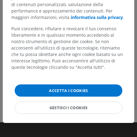
di contenuti personalizzati, valutazione della
Non esitare a suggerire una correzione, traduzione o
performance e apprezzamento dei contenuti. Per
un miglioramento dei contenuti.
maggiori informazioni, visita
informativa sulla privacy
.
Puoi concedere, rifiutare o revocare il tuo consenso
Segnala un problema
liberamente e in qualsiasi momento accedendo al
nostro strumento di gestione dei cookie. Se non
acconsenti all'utilizzo di queste tecnologie, riteniamo
SCARICA L'APP
che tu possa obiettare anche ogni cookie basato su un
interesse legittimo. Puoi acconsentire all'utilizzo di
queste tecnologie cliccando su "Accetta tutti".
ACCETTA I COOKIES
GESTISCI I COOKIES