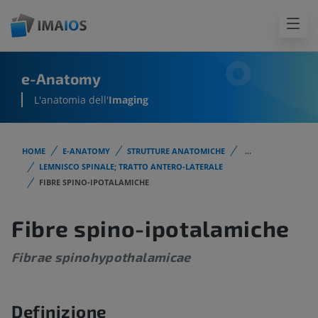
e-Anatomy
L'anatomia dell'
Imaging
HOME
E-ANATOMY
STRUTTURE ANATOMICHE
...
LEMNISCO SPINALE; TRATTO ANTERO-LATERALE
FIBRE SPINO-IPOTALAMICHE
Fibre spino-ipotalamiche
Fibrae spinohypothalamicae
Definizione