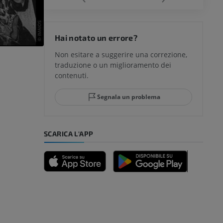
del ginocchio
Hai notato un errore?
Non esitare a suggerire una correzione,
traduzione o un miglioramento dei
glia e del
contenuti.
Segnala un problema
mpiede
SCARICA L'APP
nferiore
a della gamba