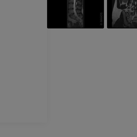
Radiografia dell’arto
superiore
Artrografia TC 
Radiografie
Artrografia
PREMIUM
PREMIUM
Arto superiore
RMN della cavi
Illustrazioni
retropiede
RM
PREMIUM
PREMIUM
Arteriografia dell'arto
superiore
RMN dell’ava
Angiografia
RM
GRATUITO
PREMIUM
Visible Human Project
CTA dell’arto i
fotografie
TC
PREMIUM
PREMIUM
Arterie ed oss