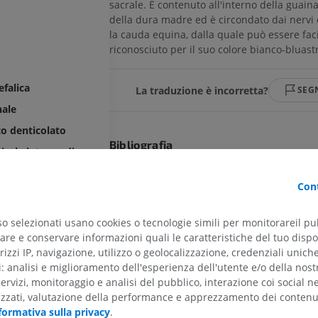
sacrale. È contenuto all'interno della guain
della dura madre ed è circondato dai nervi
la cauda equina, dalla quale può essere fa
riconosciuto per il suo colore bianco-bluast
falica
La traduzione è incorretta?
SEG
nale
o denticolato
Bibliografia
vicale intermedio
This definition incorporates text from a public domain
endens
Gray's Anatomy (20th U.S. edition of Gray's Anatom
Cont
 terminale interno
Body, published in 1918 – from http://www.bartleby.
so selezionati usano cookies o tecnologie simili per monitorareil pub
re e conservare informazioni quali le caratteristiche del tuo dispos
Galleria
rizzi IP, navigazione, utilizzo o geolocalizzazione, credenziali unich
ti: analisi e miglioramento dell'esperienza dell'utente e/o della nost
servizi, monitoraggio e analisi del pubblico, interazione coi social n
ARTO SUPERIORE
ARTO INFERIORE
izzati, valutazione della performance e apprezzamento dei contenu
formativa sulla privacy
.