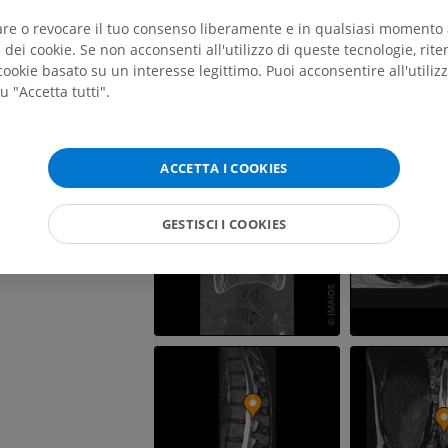
RMN dell'arto superiore
Arto inferiore
RM
Illustrazioni
tare o revocare il tuo consenso liberamente e in qualsiasi momento
dei cookie. Se non acconsenti all'utilizzo di queste tecnologie, ri
PREMIUM
PREMIUM
ookie basato su un interesse legittimo. Puoi acconsentire all'utiliz
u "Accetta tutti".
RMN della spalla
Radiografia del
RM
inferiore
Radiografie
PREMIUM
GRATUITO
ACCETTA I COOKIES
RMN del polso
RM
RMN dell’arto 
GESTISCI I COOKIES
RM
PREMIUM
PREMIUM
RMN del gomito
RM
RMN dell'anca
RM
PREMIUM
PREMIUM
RMN della mano
RM
RMN del ginoc
RM
PREMIUM
PREMIUM