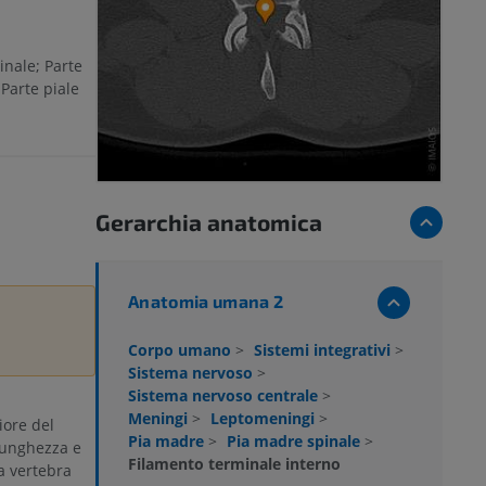
inale; Parte
 Parte piale
Gerarchia anatomica
Anatomia umana 2
Corpo umano
>
Sistemi integrativi
>
Sistema nervoso
>
Sistema nervoso centrale
>
Meningi
>
Leptomeningi
>
iore del
Pia madre
>
Pia madre spinale
>
lunghezza e
Filamento terminale interno
a vertebra