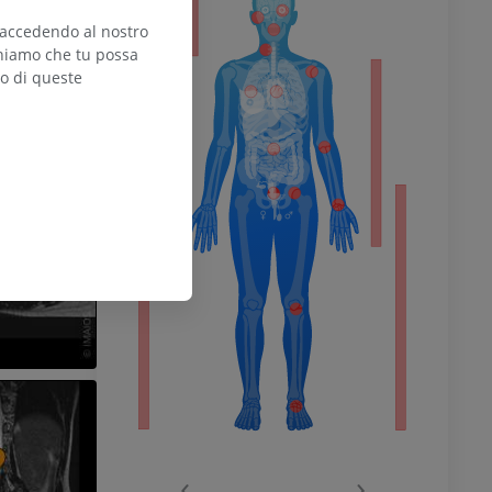
 accedendo al nostro
teniamo che tu possa
zo di queste
l’arto
inferiore
chio
‹
›