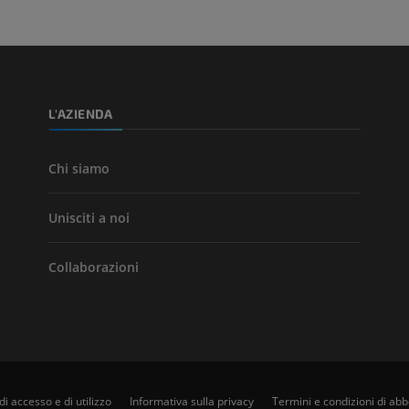
TC
GRATUITO
Angiografia del
inferiore (DSA)
L'AZIENDA
Angiografia
GRATUITO
Chi siamo
Unisciti a noi
Collaborazioni
di accesso e di utilizzo
Informativa sulla privacy
Termini e condizioni di a