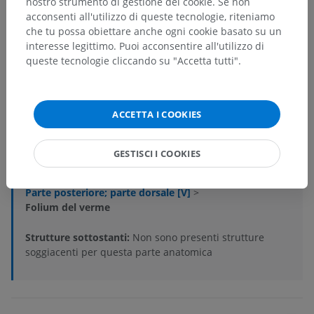
nostro strumento di gestione dei cookie. Se non
acconsenti all'utilizzo di queste tecnologie, riteniamo
che tu possa obiettare anche ogni cookie basato su un
Anatomia umana 2
interesse legittimo. Puoi acconsentire all'utilizzo di
queste tecnologie cliccando su "Accetta tutti".
Anatomia umana 1
ACCETTA I COOKIES
Neuroanatomia umana
Sistema nervoso centrale
>
Encefalo
>
Cervelletto
>
GESTISCI I COOKIES
Morfologia esterna
>
corpo del cervelletto
>
Lobo posteriore del cervelletto
>
Parte posteriore; parte dorsale [V]
>
Folium del verme
Strutture sottostanti:
Non sono presenti strutture
soggiacenti per questa parte anatomica