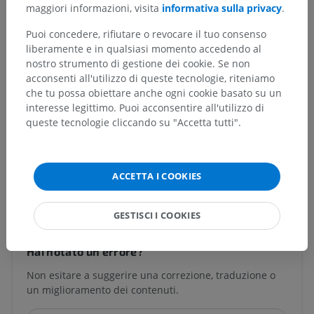
maggiori informazioni, visita
informativa sulla privacy
.
Anatomia sistemica
>
Muscoli; Sistema muscolare
>
Guaine tendinee e borse
>
Guaina del tendine
Puoi concedere, rifiutare o revocare il tuo consenso
liberamente e in qualsiasi momento accedendo al
Strutture sottostanti:
nostro strumento di gestione dei cookie. Se non
Strato fibroso
acconsenti all'utilizzo di queste tecnologie, riteniamo
Guaina sinoviale
che tu possa obiettare anche ogni cookie basato su un
interesse legittimo. Puoi acconsentire all'utilizzo di
Mesotendine
queste tecnologie cliccando su "Accetta tutti".
ACCETTA I COOKIES
Traduzioni
GESTISCI I COOKIES
Hai notato un errore?
Non esitare a suggerire una correzione, traduzione o
un miglioramento dei contenuti.