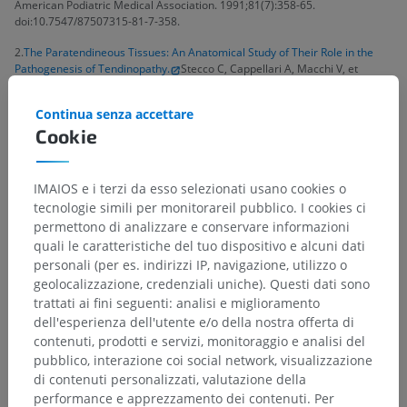
American Podiatric Medical Association. 1991;81(7):358-65.
doi:10.7547/87507315-81-7-358.
2.
The Paratendineous Tissues: An Anatomical Study of Their Role in the
Pathogenesis of Tendinopathy.
Stecco C, Cappellari A, Macchi V, et
al.Surgical and Radiologic Anatomy : SRA. 2014;36(6):561-72.
doi:10.1007/s00276-013-1244-8.
Continua senza accettare
3.
Biomechanics of the Membranous Flexor Tendon Sheath: The Role of
Cookie
Grayson's Ligaments.
Mester S, Schmidt B, Szabo G, Toth F, Nyarady
J.Plastic and Reconstructive Surgery. 2006;117(2):497-506.
doi:10.1097/01.prs.0000197138.02966.4e.
IMAIOS e i terzi da esso selezionati usano cookies o
tecnologie simili per monitorareil pubblico. I cookies ci
permettono di analizzare e conservare informazioni
quali le caratteristiche del tuo dispositivo e alcuni dati
personali (per es. indirizzi IP, navigazione, utilizzo o
Gerarchia anatomica
geolocalizzazione, credenziali uniche). Questi dati sono
trattati ai fini seguenti: analisi e miglioramento
dell'esperienza dell'utente e/o della nostra offerta di
Anatomia umana 2
contenuti, prodotti e servizi, monitoraggio e analisi del
pubblico, interazione coi social network, visualizzazione
di contenuti personalizzati, valutazione della
Anatomia umana 1
performance e apprezzamento dei contenuti. Per