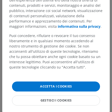
dell'esperienza dell'utente e/o della nostra offerta di
Traduzioni
contenuti, prodotti e servizi, monitoraggio e analisi del
pubblico, interazione coi social network, visualizzazione
di contenuti personalizzati, valutazione della
performance e apprezzamento dei contenuti. Per
Hai notato un errore?
maggiori informazioni, visita
informativa sulla privacy
.
Non esitare a suggerire una correzione, traduzione o
Puoi concedere, rifiutare o revocare il tuo consenso
un miglioramento dei contenuti.
liberamente e in qualsiasi momento accedendo al
nostro strumento di gestione dei cookie. Se non
Segnala un problema
acconsenti all'utilizzo di queste tecnologie, riteniamo
che tu possa obiettare anche ogni cookie basato su un
interesse legittimo. Puoi acconsentire all'utilizzo di
queste tecnologie cliccando su "Accetta tutti".
SCARICA L'APP
ACCETTA I COOKIES
GESTISCI I COOKIES