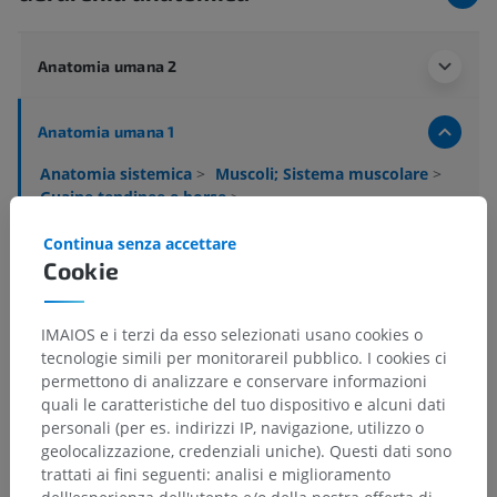
Anatomia umana 2
Anatomia umana 1
Anatomia sistemica
>
Muscoli; Sistema muscolare
>
Guaine tendinee e borse
>
Guaina tendinea del membro superiore
Continua senza accettare
Cookie
Strutture sottostanti:
Guaina tendinea intertuberculare
Guaina tendinea del carpo
IMAIOS e i terzi da esso selezionati usano cookies o
Guaine fibrose digitali
tecnologie simili per monitorareil pubblico. I cookies ci
permettono di analizzare e conservare informazioni
Guaine sinoviali delle dita della mano
quali le caratteristiche del tuo dispositivo e alcuni dati
personali (per es. indirizzi IP, navigazione, utilizzo o
geolocalizzazione, credenziali uniche). Questi dati sono
trattati ai fini seguenti: analisi e miglioramento