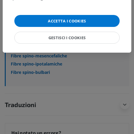
Anatomia sistemica
>
Sistema nervoso
>
Sistema nervoso centrale
>
Encefalo
>
Rombencefalo
>
Lemnisco spinale; Tratto antero-laterale
ACCETTA I COOKIES
Strutture sottostanti:
GESTISCI I COOKIES
Fibre spino-talamiche
Fibre spino-reticolari
Fibre spino-mesencefaliche
Fibre spino-ipotalamiche
Fibre spino-bulbari
Traduzioni
Hai notato un errore?