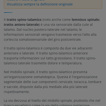
Visualizza sempre la definizione originale
Il
tratto spino-talamico
(noto anche come
lemnisco spinale;
tratto antero-laterale
) è una via sensoriale dalla cute al
talamo. Dal nucleo postero-laterale nel talamo, le
informazioni sensoriali vengono trasmesse verso l'alto alla
corteccia somatosensoriale del giro postcentrale.
Il tratto spino-talamico è composto da due vie adiacenti:
anteriore e laterale. Il tratto spino-talamico anteriore
trasporta informazioni sul tatto grossolano. Il tratto spino-
talamico laterale trasmette dolore e temperatura.
Nel midollo spinale, il tratto spino-talamico presenta
un'organizzazione somatotopica. Questa è l'organizzazione
segmentale delle sue componenti cervicale, toracica, lombare
e sacrale, disposte dalla più mediale alla più laterale
rispettivamente.
La via decussa al livello del midollo spinale, piuttosto che nel
tronco encefalico come la via della colonna posteriore-