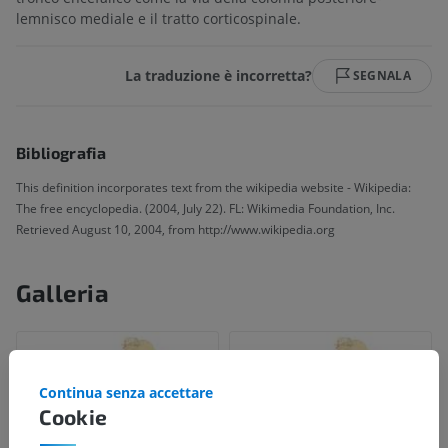
lemnisco mediale e il tratto corticospinale.
La traduzione è incorretta?
SEGNALA
Bibliografia
This definition incorporates text from the wikipedia website - Wikipedia:
The free encyclopedia. (2004, July 22). FL: Wikimedia Foundation, Inc.
Retrieved August 10, 2004, from http://www.wikipedia.org
Galleria
Continua senza accettare
Cookie