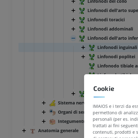
Linfonodi del collo
Linfonodi dell'arto supe
Linfonodi toracici
Linfonodi addominali
Linfonodi dell'arto infe
Linfonodi inguinali
Linfonodi poplitei
Linfonodo tibiale a
Linfonodo tibiale p
Linfonodo peronie
Cookie
Linfonodi pelvici
Sistema nervoso
IMAIOS e i terzi da es
Organi di senso
permettono di analizza
personali (per es. indi
Integumentum commune
trattati ai fini seguen
Anatomia generale
contenuti, prodotti e 