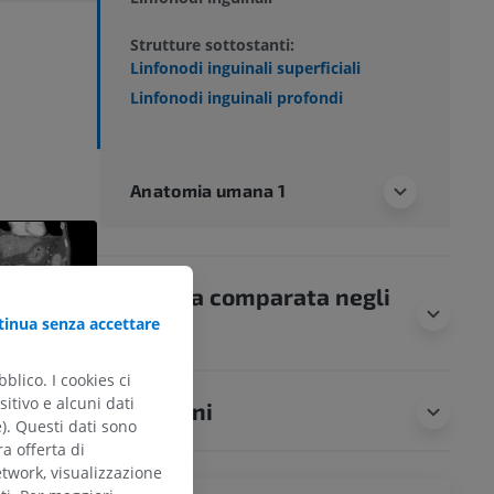
Strutture sottostanti:
Linfonodi inguinali superficiali
Linfonodi inguinali profondi
Anatomia umana 1
Anatomia comparata negli
inua senza accettare
animali
blico. I cookies ci
itivo e alcuni dati
Traduzioni
e). Questi dati sono
ra offerta di
etwork, visualizzazione