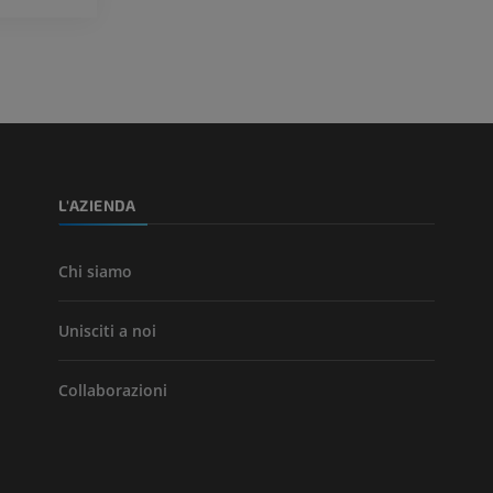
PREMIUM
PREMIUM
Arterie ed oss
TC
GRATUITO
Angiografia del
inferiore (DSA)
L'AZIENDA
Angiografia
GRATUITO
Chi siamo
Unisciti a noi
Collaborazioni