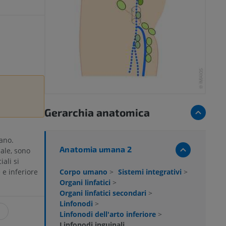
Gerarchia anatomica
ano.
Anatomia umana 2
nale, sono
iali si
Corpo umano
>
Sistemi integrativi
>
 e inferiore
Organi linfatici
>
Organi linfatici secondari
>
Linfonodi
>
Linfonodi dell'arto inferiore
>
Linfonodi inguinali