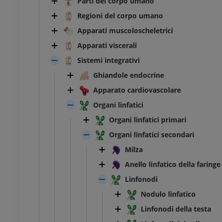
Parti del corpo umano
Regioni del corpo umano
Apparati muscoloscheletrici
Apparati viscerali
Sistemi integrativi
Ghiandole endocrine
Apparato cardiovascolare
Organi linfatici
Organi linfatici primari
Organi linfatici secondari
Milza
Anello linfatico della faringe
Linfonodi
Nodulo linfatico
Linfonodi della testa