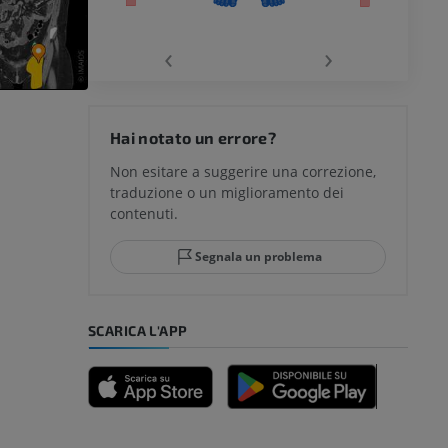
chio
‹
›
del ginocchio
Hai notato un errore?
Non esitare a suggerire una correzione,
traduzione o un miglioramento dei
glia e del
contenuti.
Segnala un problema
mpiede
SCARICA L'APP
nferiore