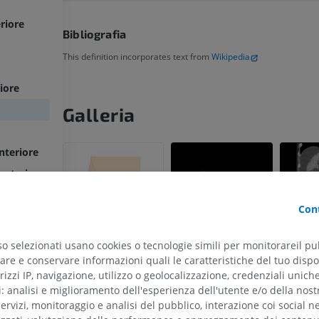
riore
Bibliografia
This definition incorporates text from
Wikipedia
riore
Galleria
nteriore
osteriore
ro
Cont
so selezionati usano cookies o tecnologie simili per monitorareil pub
re e conservare informazioni quali le caratteristiche del tuo dispos
rizzi IP, navigazione, utilizzo o geolocalizzazione, credenziali unich
ti: analisi e miglioramento dell'esperienza dell'utente e/o della nost
servizi, monitoraggio e analisi del pubblico, interazione coi social n