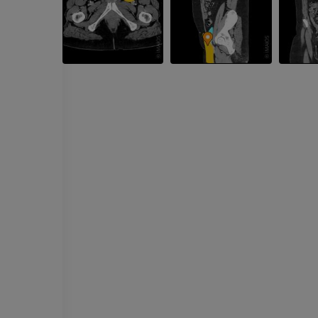
RM
RMN del ginoc
RM
PREMIUM
PREMIUM
Radiografia dell’arto
superiore
Artrografia TC 
Radiografie
Artrografia
PREMIUM
PREMIUM
Arto superiore
RMN della cavi
Illustrazioni
retropiede
RM
PREMIUM
PREMIUM
Arteriografia dell'arto
superiore
RMN dell’ava
Angiografia
RM
GRATUITO
PREMIUM
Visible Human Project
CTA dell’arto i
fotografie
TC