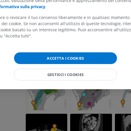
izzati, valutazione della performance e apprezzamento dei contenu
ARTO SUPERIORE
ARTO INFERIORE
formativa sulla privacy
.
tare o revocare il tuo consenso liberamente e in qualsiasi momento
RMN dell'arto superiore
Arto inferiore
dei cookie. Se non acconsenti all'utilizzo di queste tecnologie, ri
RM
Illustrazioni
ookie basato su un interesse legittimo. Puoi acconsentire all'utiliz
PREMIUM
PREMIUM
u "Accetta tutti".
RMN della spalla
Radiografia del
RM
inferiore
ACCETTA I COOKIES
Radiografie
PREMIUM
GRATUITO
GESTISCI I COOKIES
RMN del polso
RM
RMN dell’arto 
RM
PREMIUM
PREMIUM
RMN del gomito
RM
RMN dell'anca
RM
PREMIUM
PREMIUM
RMN della mano