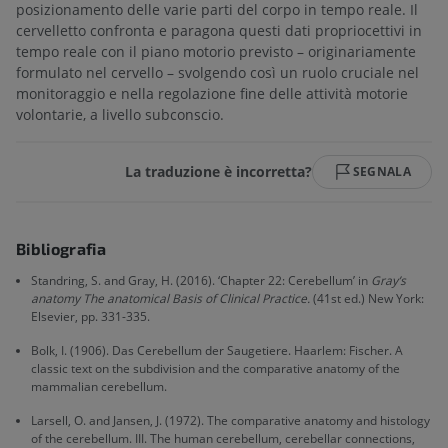
posizionamento delle varie parti del corpo in tempo reale. Il
cervelletto confronta e paragona questi dati propriocettivi in
tempo reale con il piano motorio previsto – originariamente
formulato nel cervello – svolgendo così un ruolo cruciale nel
monitoraggio e nella regolazione fine delle attività motorie
volontarie, a livello subconscio.
La traduzione è incorretta?
SEGNALA
Bibliografia
Standring, S. and Gray, H. (2016). ‘Chapter 22: Cerebellum’ in
Gray’s
anatomy The anatomical Basis of Clinical Practice.
(41st ed.) New York:
Elsevier, pp. 331-335.
Bolk, I. (1906). Das Cerebellum der Saugetiere. Haarlem: Fischer. A
classic text on the subdivision and the comparative anatomy of the
mammalian cerebellum.
Larsell, O. and Jansen, J. (1972). The comparative anatomy and histology
of the cerebellum. III. The human cerebellum, cerebellar connections,