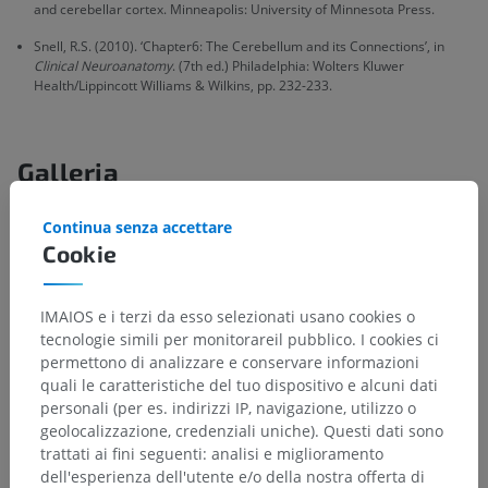
and cerebellar cortex. Minneapolis: University of Minnesota Press.
Snell, R.S. (2010). ‘Chapter6: The Cerebellum and its Connections’, in
Clinical Neuroanatomy
. (7th ed.) Philadelphia: Wolters Kluwer
Health/Lippincott Williams & Wilkins, pp. 232-233.
Galleria
Continua senza accettare
Cookie
IMAIOS e i terzi da esso selezionati usano cookies o
tecnologie simili per monitorareil pubblico. I cookies ci
permettono di analizzare e conservare informazioni
quali le caratteristiche del tuo dispositivo e alcuni dati
personali (per es. indirizzi IP, navigazione, utilizzo o
geolocalizzazione, credenziali uniche). Questi dati sono
trattati ai fini seguenti: analisi e miglioramento
dell'esperienza dell'utente e/o della nostra offerta di