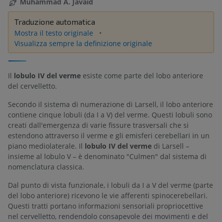
Muhammad A. Javaid
Traduzione automatica
Mostra il testo originale
Visualizza sempre la definizione originale
Il
lobulo IV del verme
esiste come parte del lobo anteriore
del cervelletto.
Secondo il sistema di numerazione di Larsell, il lobo anteriore
contiene cinque lobuli (da I a V) del verme. Questi lobuli sono
creati dall'emergenza di varie fissure trasversali che si
estendono attraverso il verme e gli emisferi cerebellari in un
piano mediolaterale. Il
lobulo IV del verme
di Larsell –
insieme al lobulo V – è denominato "Culmen" dal sistema di
nomenclatura classica.
Dal punto di vista funzionale, i lobuli da I a V del verme (parte
del lobo anteriore) ricevono le vie afferenti spinocerebellari.
Questi tratti portano informazioni sensoriali propriocettive
nel cervelletto, rendendolo consapevole dei movimenti e del