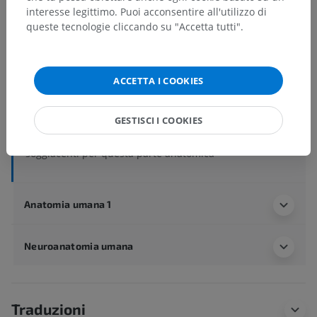
interesse legittimo. Puoi acconsentire all'utilizzo di
queste tecnologie cliccando su "Accetta tutti".
Anatomia umana 2
Corpo umano
>
Sistemi integrativi
>
Sistema nervoso
>
Sistema nervoso centrale
>
ACCETTA I COOKIES
Encefalo
>
Cervelletto
>
Emisfero cerebellare
>
Lobulo quadrangolare posteriore
GESTISCI I COOKIES
Strutture sottostanti:
Non sono presenti strutture
soggiacenti per questa parte anatomica
Anatomia umana 1
Neuroanatomia umana
Traduzioni