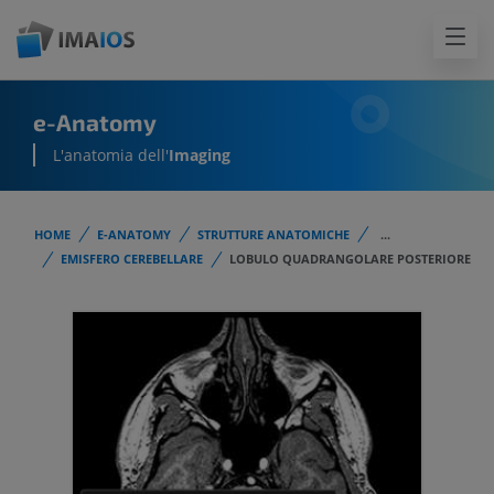
e-Anatomy
L'anatomia dell'
Imaging
HOME
E-ANATOMY
STRUTTURE ANATOMICHE
...
EMISFERO CEREBELLARE
LOBULO QUADRANGOLARE POSTERIORE