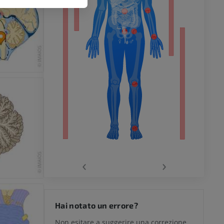
inferiore
chio
‹
›
del ginocchio
Hai notato un errore?
Non esitare a suggerire una correzione,