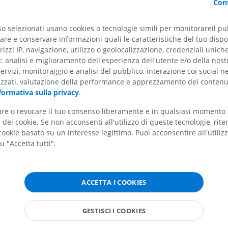
Cont
so selezionati usano cookies o tecnologie simili per monitorareil pub
re e conservare informazioni quali le caratteristiche del tuo dispos
rizzi IP, navigazione, utilizzo o geolocalizzazione, credenziali unich
ti: analisi e miglioramento dell'esperienza dell'utente e/o della nost
servizi, monitoraggio e analisi del pubblico, interazione coi social n
izzati, valutazione della performance e apprezzamento dei contenu
formativa sulla privacy
.
tare o revocare il tuo consenso liberamente e in qualsiasi momento
dei cookie. Se non acconsenti all'utilizzo di queste tecnologie, ri
ookie basato su un interesse legittimo. Puoi acconsentire all'utiliz
u "Accetta tutti".
ARTO SUPERIORE
ARTO INFERIORE
RMN dell'arto superiore
Arto inferiore
ACCETTA I COOKIES
RM
Illustrazioni
PREMIUM
PREMIUM
GESTISCI I COOKIES
RMN della spalla
Radiografia del