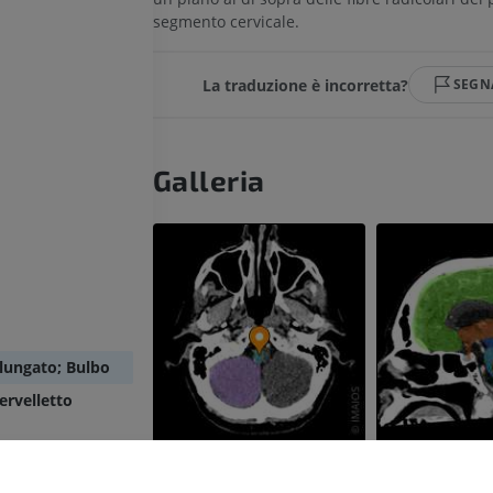
segmento cervicale.
La traduzione è incorretta?
SEGN
Galleria
llungato; Bulbo
ervelletto
o antero-laterale