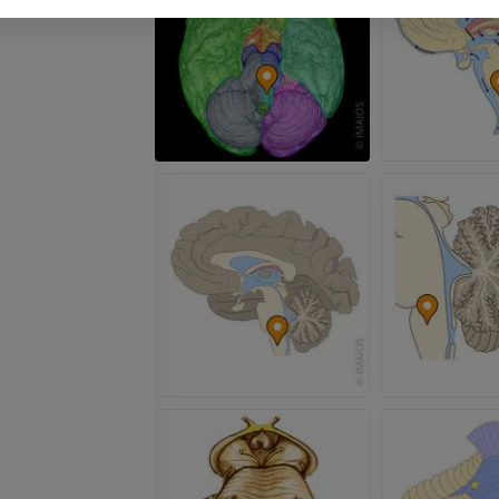
RM
inferiore
Radiografie
PREMIUM
GRATUITO
RMN del polso
RM
RMN dell’arto 
RM
PREMIUM
PREMIUM
RMN del gomito
RM
RMN dell'anca
RM
PREMIUM
PREMIUM
RMN della mano
RM
RMN del ginoc
RM
PREMIUM
PREMIUM
Radiografia dell’arto
superiore
Artrografia TC 
Radiografie
Artrografia
PREMIUM
PREMIUM