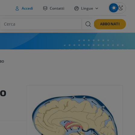
Accedi
Contatti
Lingue
ABBONATI
LBO
to