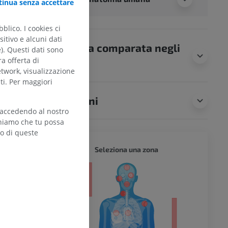
inua senza accettare
blico. I cookies ci
itivo e alcuni dati
Anatomia comparata negli
e). Questi dati sono
ra offerta di
animali
etwork, visualizzazione
ti. Per maggiori
Traduzioni
 accedendo al nostro
teniamo che tu possa
zo di queste
CORPO 
Seleziona una zona
l’arto