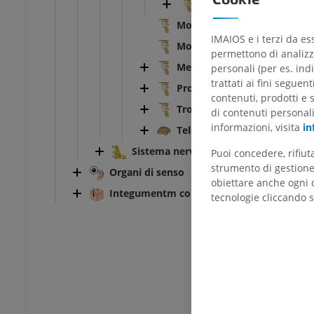
Quarto ventricolo
Morfologia esterna
IMAIOS e i terzi da es
Morfologia interna
permettono di analizza
Mesencefalo
personali (per es. indi
trattati ai fini seguen
Prosencefalo
contenuti, prodotti e 
Tronco encefalico
di contenuti personal
informazioni, visita
in
Telencefalo; cervello
Sistema nervoso periferico
Puoi concedere, rifiu
strumento di gestione 
Organi di senso
obiettare anche ogni c
Integumentm commune
tecnologie cliccando s
TARSO-PIEDE
l ginocchio
RMN dell’astragalo
RM
UM
PREMIUM
afia TC del ginocchio
RMN dell’avampiede