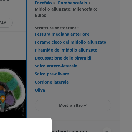
Encefalo
>
Rombencefalo
>
Midollo allungato; Milencefalo;
Bulbo
ALA
Strutture sottostanti:
Fessura mediana anteriore
Forame cieco del midollo allungato
Piramide del midollo allungato
Decussazione delle piramidi
Solco antero-laterale
Solco pre-olivare
Cordone laterale
Oliva
Mostra altro
Neuroanatomia umana