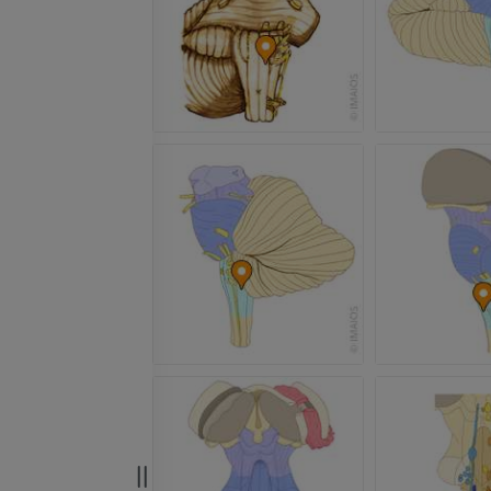
Arto superiore
RMN della cavi
Illustrazioni
retropiede
RM
PREMIUM
PREMIUM
Arteriografia dell'arto
superiore
RMN dell’ava
Angiografia
RM
GRATUITO
PREMIUM
Visible Human Project
CTA dell’arto i
fotografie
TC
PREMIUM
PREMIUM
Arterie ed oss
TC
GRATUITO
Angiografia del
inferiore (DSA)