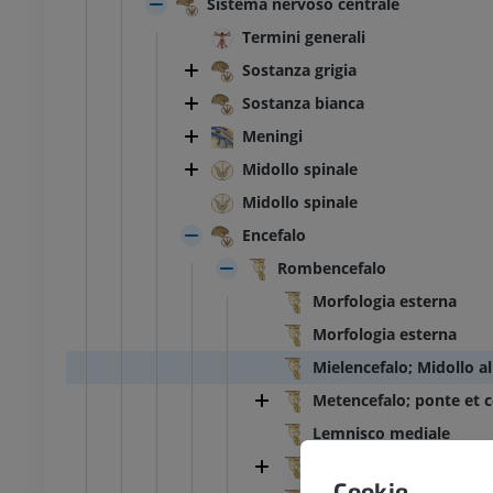
Sistema nervoso centrale
Termini generali
Sostanza grigia
Sostanza bianca
Meningi
Midollo spinale
Midollo spinale
Encefalo
Rombencefalo
Morfologia esterna
Morfologia esterna
Mielencefalo; Midollo a
Metencefalo; ponte et c
Lemnisco mediale
Lemnisco spinale; Tratt
Cookie