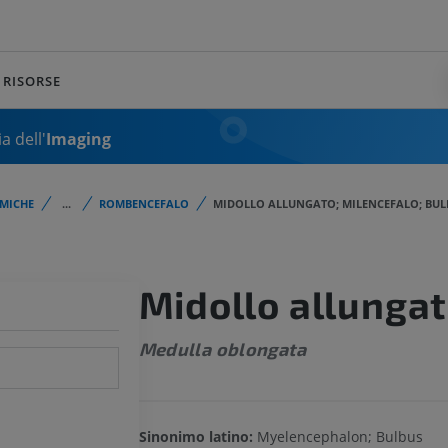
RISORSE
a dell'
Imaging
MICHE
...
ROMBENCEFALO
MIDOLLO ALLUNGATO; MILENCEFALO; BU
Midollo allunga
Medulla oblongata
Sinonimo latino:
Myelencephalon; Bulbus