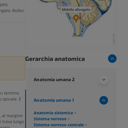
gato;
ungato; Bulbo
Gerarchia anatomica
Anatomia umana 2
un termine
o spinale. È
Anatomia umana 1
Anatomia sistemica
>
, al margine
Sistema nervoso
>
i trova lungo
Sistema nervoso centrale
>
 primo