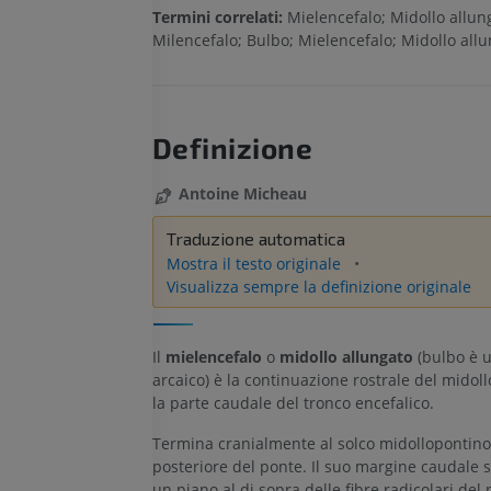
Termini correlati:
Mielencefalo; Midollo allun
Milencefalo; Bulbo; Mielencefalo; Midollo all
Definizione
Antoine Micheau
Traduzione automatica
Mostra il testo originale
Visualizza sempre la definizione originale
Il
mielencefalo
o
midollo allungato
(bulbo è 
arcaico) è la continuazione rostrale del midoll
la parte caudale del tronco encefalico.
Termina cranialmente al solco midollopontino
posteriore del ponte. Il suo margine caudale s
un piano al di sopra delle fibre radicolari del