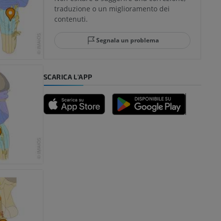
traduzione o un miglioramento dei
glia e del
contenuti.
Segnala un problema
mpiede
SCARICA L'APP
nferiore
a della gamba
l’arto