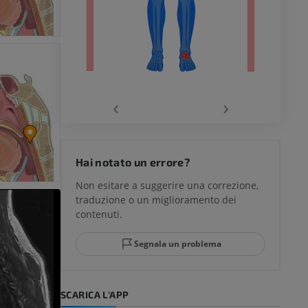
chio
‹
›
del ginocchio
Hai notato un errore?
Non esitare a suggerire una correzione,
traduzione o un miglioramento dei
glia e del
contenuti.
Segnala un problema
mpiede
SCARICA L'APP