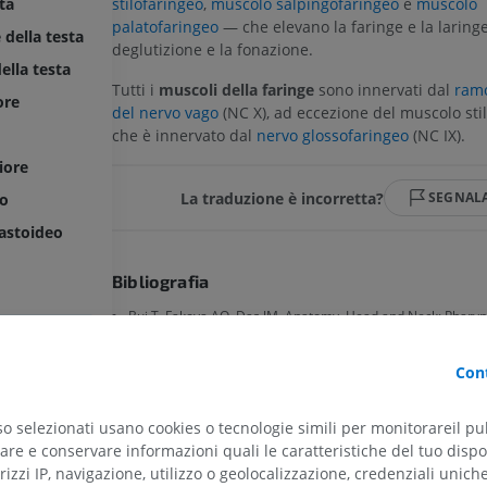
ta
stilofaringeo
,
muscolo salpingofaringeo
e
muscolo
palatofaringeo
— che elevano la faringe e la laring
 della testa
deglutizione e la fonazione.
ella testa
Tutti i
muscoli della faringe
sono innervati dal
ramo
ore
del nervo vago
(NC X), ad eccezione del muscolo stil
che è innervato dal
nervo glossofaringeo
(NC IX).
iore
La traduzione è incorretta?
SEGNAL
mo
astoideo
Bibliografia
Bui T, Fakoya AO, Das JM. Anatomy, Head and Neck: Pharyn
[Updated 2024 May 25]. In: StatPearls [Internet]. Treasure Is
StatPearls Publishing; 2025 Jan-. Available from:
Cont
https://www.ncbi.nlm.nih.gov/books/NBK551654/
Gray, H. (2016)
Gray’s Anatomy: The Anatomical Basis of Cli
so selezionati usano cookies o tecnologie simili per monitorareil pub
41st edn. Edited by S. Standring. New York: Elsevier. Chapte
re e conservare informazioni quali le caratteristiche del tuo dispos
pp. 580-582.
lare
rizzi IP, navigazione, utilizzo o geolocalizzazione, credenziali unich