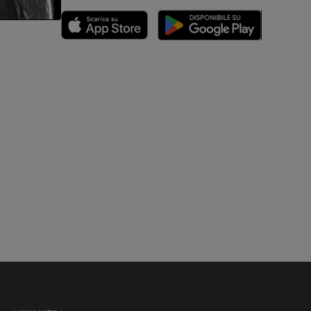
nferiore
a della gamba
l’arto