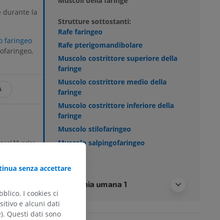
Muscoli della faringe
e durante la
Strutture sottostanti:
Rafe faringeo
 faringeo
Rafe pterigomandibolare
ofaringeo,
Muscolo costrittore superiore della
faringe
Muscolo costrittore medio della
A
faringe
Muscolo costrittore inferiore della
faringe
Muscolo stilofaringeo
Muscolo salpingofaringeo
geal Muscles.
land (FL):
inua senza accettare
Anatomia umana 1
nical Practice
.
blico. I cookies ci
r 34: Pharynx,
itivo e alcuni dati
e). Questi dati sono