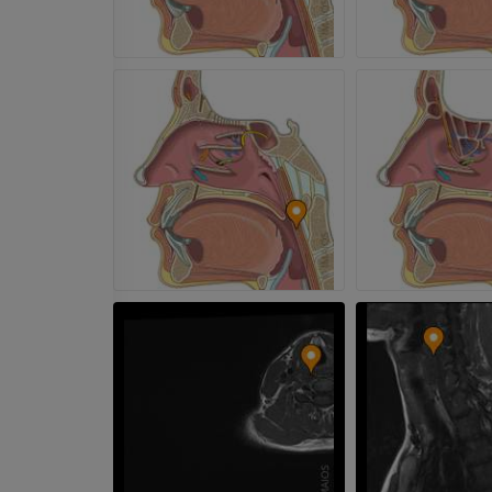
RM
RMN dell'anca
RM
PREMIUM
PREMIUM
RMN della mano
RM
RMN del ginoc
RM
PREMIUM
PREMIUM
Radiografia dell’arto
superiore
Artrografia TC 
Radiografie
Artrografia
PREMIUM
PREMIUM
Arto superiore
RMN della cavi
Illustrazioni
retropiede
RM
PREMIUM
PREMIUM
Arteriografia dell'arto
superiore
RMN dell’ava
Angiografia
RM