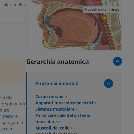
scolare della
Gerarchia anatomica
Anatomia umana 2
Corpo umano
>
 della
Apparati muscoloscheletrici
>
ne, spingendo
Sistema muscolare
>
n tre
Parte cervicale del sistema
e
inferiore
muscolare
>
spingere il
Muscoli del collo
>
scolo