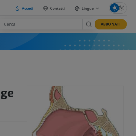
Accedi
Contatti
Lingue
ABBONATI
nge