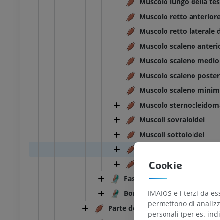
Muscolo lungo della tes
Muscolo retto anteriore
Muscolo retto laterale d
Muscolo scaleno anteri
Muscolo scaleno medio
Muscolo scaleno poster
Muscolo scaleno mini
Muscolo sternocleidom
Muscoli sovraioidei
Muscoli sottoioidei
Muscoli della faringe
Cookie
Muscoli della laringe
Fasce cervicali
IMAIOS e i terzi da es
Borse del collo
permettono di analizza
Parte dorsale del sistema musco
personali (per es. indi