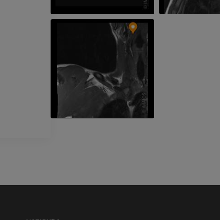
GRATUITO
PREMIUM
Visible Human Project
CTA dell’arto i
fotografie
TC
PREMIUM
PREMIUM
Arterie ed oss
TC
GRATUITO
Angiografia del
inferiore (DSA)
Angiografia
GRATUITO