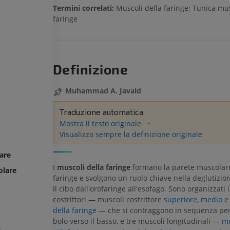
Termini correlati:
Muscoli della faringe; Tunica mu
faringe
Definizione
Muhammad A. Javaid
Traduzione automatica
Mostra il testo originale
Visualizza sempre la definizione originale
are
I
muscoli della faringe
formano la parete muscolare
olare
faringe e svolgono un ruolo chiave nella deglutizio
il cibo dall'orofaringe all'esofago. Sono organizzati i
costrittori — muscoli costrittore
superiore
,
medio
della faringe
— che si contraggono in sequenza per 
bolo verso il basso, e tre muscoli longitudinali —
mu