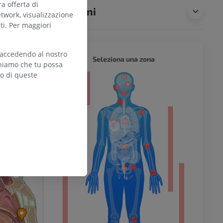
ra offerta di
Traduzioni
etwork, visualizzazione
ti. Per maggiori
 accedendo al nostro
CORPO 
Seleziona una zona
teniamo che tu possa
zo di queste
l’arto
inferiore