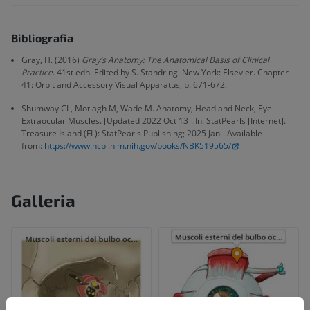
Bibliografia
Gray, H. (2016)
Gray’s Anatomy: The Anatomical Basis of Clinical
Practice
. 41st edn. Edited by S. Standring. New York: Elsevier. Chapter
41: Orbit and Accessory Visual Apparatus, p. 671-672.
Shumway CL, Motlagh M, Wade M. Anatomy, Head and Neck, Eye
Extraocular Muscles. [Updated 2022 Oct 13]. In: StatPearls [Internet].
Treasure Island (FL): StatPearls Publishing; 2025 Jan-. Available
from:
https://www.ncbi.nlm.nih.gov/books/NBK519565/
Galleria