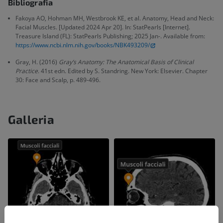
Bibliografia
Fakoya AO, Hohman MH, Westbrook KE, et al. Anatomy, Head and Neck:
Facial Muscles. [Updated 2024 Apr 20]. In: StatPearls [Internet].
Treasure Island (FL): StatPearls Publishing; 2025 Jan-. Available from:
https://www.ncbi.nlm.nih.gov/books/NBK493209/
Gray, H. (2016)
Gray’s Anatomy: The Anatomical Basis of Clinical
Practice
. 41st edn. Edited by S. Standring. New York: Elsevier. Chapter
30: Face and Scalp, p. 489-496.
Galleria