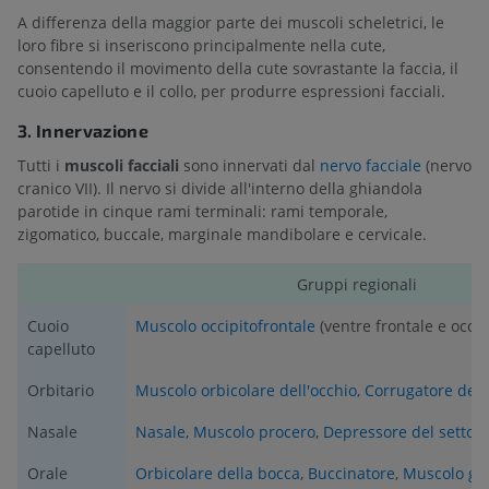
A differenza della maggior parte dei muscoli scheletrici, le
loro fibre si inseriscono principalmente nella cute,
consentendo il movimento della cute sovrastante la faccia, il
cuoio capelluto e il collo, per produrre espressioni facciali.
3. Innervazione
Tutti i
muscoli facciali
sono innervati dal
nervo facciale
(nervo
cranico VII). Il nervo si divide all'interno della ghiandola
parotide in cinque rami terminali: rami temporale,
zigomatico, buccale, marginale mandibolare e cervicale.
Gruppi regionali
Cuoio
Muscolo occipitofrontale
(ventre frontale e occip
capelluto
Orbitario
Muscolo orbicolare dell'occhio
,
Corrugatore del 
Nasale
Nasale
,
Muscolo procero
,
Depressore del setto 
Orale
Orbicolare della bocca
,
Buccinatore
,
Muscolo gr