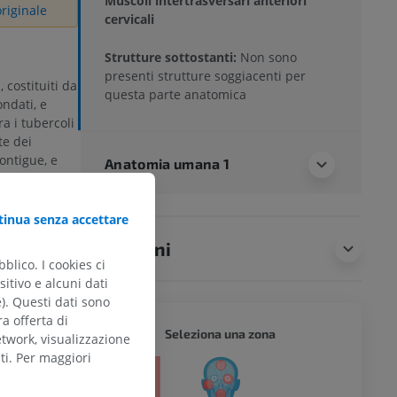
Muscoli intertrasversari anteriori
riginale
cervicali
Strutture sottostanti:
Non sono
presenti strutture soggiacenti per
 costituiti da
questa parte anatomica
ondati, e
a i tubercoli
te dei
ontigue, e
Anatomia umana 1
 anteriore
ecorre nel
inua senza accettare
Traduzioni
i anteriori
blico. I cookies ci
asversari
itivo e alcuni dati
e). Questi dati sono
ono
ra offerta di
ari
CORPO 
Seleziona una zona
etwork, visualizzazione
ti. Per maggiori
i rami