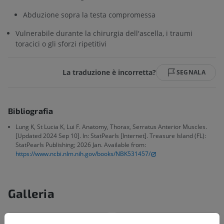
Abduzione sopra la testa compromessa
Vulnerabile durante la chirurgia dell'ascella, i traumi
toracici o gli sforzi ripetitivi
La traduzione è incorretta?
SEGNALA
Bibliografia
Lung K, St Lucia K, Lui F. Anatomy, Thorax, Serratus Anterior Muscles.
[Updated 2024 Sep 10]. In: StatPearls [Internet]. Treasure Island (FL):
StatPearls Publishing; 2026 Jan. Available from:
https://www.ncbi.nlm.nih.gov/books/NBK531457/
Galleria