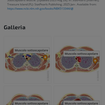
Subscapularis Muscle. [Updated 2023 Aug 28]. In: StatPearls [Internet].
Treasure Island (FL): StatPearls Publishing; 2025 Jan-. Available from:
https://www.ncbi.nlm.nih.gov/books/NBK513344/
Galleria