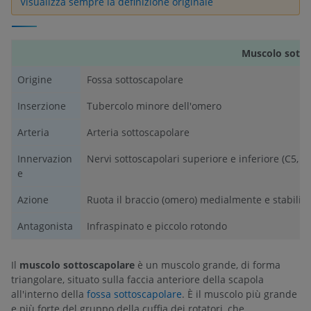
Visualizza sempre la definizione originale
Muscolo sotto
Origine
Fossa sottoscapolare
Inserzione
Tubercolo minore dell'omero
Arteria
Arteria sottoscapolare
Innervazion
Nervi sottoscapolari superiore e inferiore (C5, C
e
Azione
Ruota il braccio (omero) medialmente e stabilizz
Antagonista
Infraspinato e piccolo rotondo
Il
muscolo sottoscapolare
è un muscolo grande, di forma
triangolare, situato sulla faccia anteriore della scapola
all'interno della
fossa sottoscapolare
. È il muscolo più grande
e più forte del gruppo della cuffia dei rotatori, che