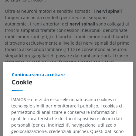
Oltre ai neuroni motori e sensitivi somatici, i
nervi spinali
fungono anche da condotti per i neuroni simpatici
autonomici. I rami anteriori dei
nervi spinali
sono collegati ai
tronchi simpatici tramite connessioni neuronali denominate
rami comunicanti grigi e bianchi. I rami comunicanti bianchi
si trovano esclusivamente a livello dei nervi spinali dal primo
toracico al secondo lombare (T1-L2) e consentono ai neuroni
simpatici pregangliari di passare dai rami anteriori al tronco
simpatico. Questi neuroni formano sinapsi con i corpi
cellulari dei neuroni simpatici postgangliari all'interno del
Continua senza accettare
ganglio delle catene simpatiche. Da qui, i neuroni simpatici
Cookie
postgangliari rientrano in tutti i
nervi spinali
attraverso i
rispettivi rami comunicanti grigi. Una volta reintrodotti nei
nervi spinali, i neuroni postgangliari vengono distribuiti
IMAIOS e i terzi da esso selezionati usano cookies o
tramite i rami anteriori e posteriori alle varie parti del corpo.
tecnologie simili per monitorareil pubblico. I cookies ci
permettono di analizzare e conservare informazioni
La traduzione è incorretta?
SEGNALA
quali le caratteristiche del tuo dispositivo e alcuni dati
personali (per es. indirizzi IP, navigazione, utilizzo o
geolocalizzazione, credenziali uniche). Questi dati sono