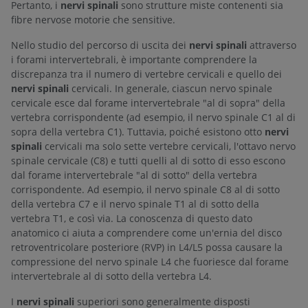
Pertanto, i
nervi spinali
sono strutture miste contenenti sia
fibre nervose motorie che sensitive.
Nello studio del percorso di uscita dei
nervi spinali
attraverso
i forami intervertebrali, è importante comprendere la
discrepanza tra il numero di vertebre cervicali e quello dei
nervi spinali
cervicali. In generale, ciascun nervo spinale
cervicale esce dal forame intervertebrale "al di sopra" della
vertebra corrispondente (ad esempio, il nervo spinale C1 al di
sopra della vertebra C1). Tuttavia, poiché esistono otto
nervi
spinali
cervicali ma solo sette vertebre cervicali, l'ottavo nervo
spinale cervicale (C8) e tutti quelli al di sotto di esso escono
dal forame intervertebrale "al di sotto" della vertebra
corrispondente. Ad esempio, il nervo spinale C8 al di sotto
della vertebra C7 e il nervo spinale T1 al di sotto della
vertebra T1, e così via. La conoscenza di questo dato
anatomico ci aiuta a comprendere come un'ernia del disco
retroventricolare posteriore (RVP) in L4/L5 possa causare la
compressione del nervo spinale L4 che fuoriesce dal forame
intervertebrale al di sotto della vertebra L4.
I
nervi spinali
superiori sono generalmente disposti