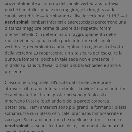
orizzontalmente all'interno del canale vertebrale; tuttavia,
poiché il midollo spinale non raggiunge la lunghezza del
canale vertebrale — terminando al livello vertebrale L1/L2 — i
nervi spinali
lombari inferiori e sacrococcigei percorrono una
distanza maggiore prima di uscire dai rispettivi forami
intervertebrali. Ciò determina un raggruppamento delle
radici dei nervi spinali nella parte inferiore del canale
vertebrale, denominato cauda equina. La regione al di sotto
della vertebra L3 rappresenta un sito sicuro per eseguire la
puntura lombare, poiché in tale sede non è presente il
midollo spinale; tuttavia, lo spazio subaracnoideo è ancora
presente.
Ciascun nervo spinale, all'uscita dal canale vertebrale
attraverso il forame intervertebrale, si divide in rami anteriori
e rami posteriori. I rami posteriori sono più piccoli e
innervano i vasi e le ghiandole della parete corporea
posteriore. I rami anteriori sono più grandi e formano i plessi
somatici, tra cui i plessi cervicale, brachiale, lombosacrale e
coccigeo. Sia i rami anteriori che quelli posteriori — come i
nervi spinali
— sono strutture miste, contenenti sia neuroni
sensitivi che motori.