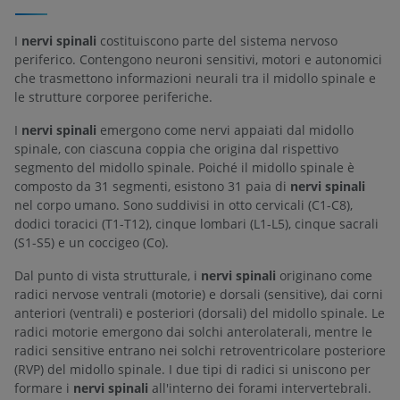
I
nervi spinali
costituiscono parte del sistema nervoso
periferico. Contengono neuroni sensitivi, motori e autonomici
che trasmettono informazioni neurali tra il midollo spinale e
le strutture corporee periferiche.
I
nervi spinali
emergono come nervi appaiati dal midollo
spinale, con ciascuna coppia che origina dal rispettivo
segmento del midollo spinale. Poiché il midollo spinale è
composto da 31 segmenti, esistono 31 paia di
nervi spinali
nel corpo umano. Sono suddivisi in otto cervicali (C1-C8),
dodici toracici (T1-T12), cinque lombari (L1-L5), cinque sacrali
(S1-S5) e un coccigeo (Co).
Dal punto di vista strutturale, i
nervi spinali
originano come
radici nervose ventrali (motorie) e dorsali (sensitive), dai corni
anteriori (ventrali) e posteriori (dorsali) del midollo spinale. Le
radici motorie emergono dai solchi anterolaterali, mentre le
radici sensitive entrano nei solchi retroventricolare posteriore
(RVP) del midollo spinale. I due tipi di radici si uniscono per
formare i
nervi spinali
all'interno dei forami intervertebrali.