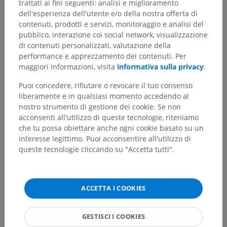
trattati ai fini seguenti: analisi e miglioramento
Bibliografia
dell'esperienza dell'utente e/o della nostra offerta di
contenuti, prodotti e servizi, monitoraggio e analisi del
Kaiser, J.T. and Lugo-Pico, J.G. Neuroanatomy, Spinal Nerves. [Updated
2022 Aug 22]. In:
StatPearls [Internet].
Treasure Island (FL): StatPearls
pubblico, interazione coi social network, visualizzazione
Publishing; 2022 Jan-. Available from:
di contenuti personalizzati, valutazione della
https://www.ncbi.nlm.nih.gov/books/NBK542218/
performance e apprezzamento dei contenuti. Per
maggiori informazioni, visita
informativa sulla privacy
.
Puoi concedere, rifiutare o revocare il tuo consenso
Galleria
liberamente e in qualsiasi momento accedendo al
nostro strumento di gestione dei cookie. Se non
acconsenti all'utilizzo di queste tecnologie, riteniamo
che tu possa obiettare anche ogni cookie basato su un
interesse legittimo. Puoi acconsentire all'utilizzo di
queste tecnologie cliccando su "Accetta tutti".
ACCETTA I COOKIES
GESTISCI I COOKIES