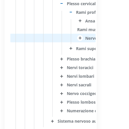
Plesso cervicale
Rami profondi del plesso c
Ansa cervicale
Rami muscolari del plesso
Nervo frenico
Rami superficiali del pless
Plesso brachiale
Nervi toracici
Nervi lombari
Nervi sacrali
Nervo coccigeo
Plesso lombosacrale
Numerazione dei nervi spinali
Sistema nervoso autonomo