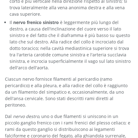
corto e più verticale nella direzione rispetto al sinistro; si
trova lateralmente alla vena anonima destra e alla vena
cava superiore.
Il
nervo frenico sinistro
è leggermente più lungo del
destro, a causa dell'inclinazione del cuore verso il lato
sinistro e del fatto che il diaframma è più basso su questo
lato che sul destro. Alla radice del collo è incrociato dal
dotto toracico; nella cavità mediastinica superiore si trova
tra l'arteria carotide comune sinistra e l'arteria succlavia
sinistra, e incrocia superficialmente il vago sul lato sinistro
dell'arco dell'aorta.
Ciascun nervo fornisce filamenti al pericardio (ramo
pericardico) e alla pleura, e alla radice del collo è raggiunto
da un filamento del simpatico e, occasionalmente, da uno
dell'ansa cervicale. Sono stati descritti rami diretti al
peritoneo.
Dal
nervo destro
, uno o due filamenti si uniscono in un
piccolo ganglio frenico con i rami frenici del plesso celiaco; e
rami da questo ganglio si distribuiscono ai legamenti
falciforme e coronario del fegato, alla ghiandola surrenale,