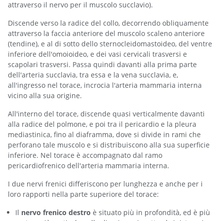
attraverso il nervo per il muscolo succlavio).
Discende verso la radice del collo, decorrendo obliquamente
attraverso la faccia anteriore del muscolo scaleno anteriore
(tendine), e al di sotto dello sternocleidomastoideo, del ventre
inferiore dell'omoioideo, e dei vasi cervicali trasversi e
scapolari trasversi. Passa quindi davanti alla prima parte
dell'arteria succlavia, tra essa e la vena succlavia, e,
all'ingresso nel torace, incrocia l'arteria mammaria interna
vicino alla sua origine.
All'interno del torace, discende quasi verticalmente davanti
alla radice del polmone, e poi tra il pericardio e la pleura
mediastinica, fino al diaframma, dove si divide in rami che
perforano tale muscolo e si distribuiscono alla sua superficie
inferiore. Nel torace è accompagnato dal ramo
pericardiofrenico dell'arteria mammaria interna.
I due nervi frenici differiscono per lunghezza e anche per i
loro rapporti nella parte superiore del torace:
Il
nervo frenico destro
è situato più in profondità, ed è più