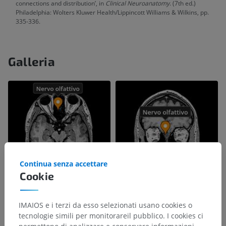
connections and distribution’, in
Clinical Neuroanatomy
. (7th ed.)
Philadelphia: Wolters Kluwer Health/Lippincott Williams & Wilkins, pp.
335-336.
Galleria
Continua senza accettare
Cookie
IMAIOS e i terzi da esso selezionati usano cookies o
tecnologie simili per monitorareil pubblico. I cookies ci