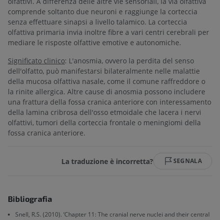
olfattivi. A differenza delle altre vie sensoriali, la via olfattiva
comprende soltanto due neuroni e raggiunge la corteccia
senza effettuare sinapsi a livello talamico. La corteccia
olfattiva primaria invia inoltre fibre a vari centri cerebrali per
mediare le risposte olfattive emotive e autonomiche.
Significato clinico
: L'anosmia, ovvero la perdita del senso
dell'olfatto, può manifestarsi bilateralmente nelle malattie
della mucosa olfattiva nasale, come il comune raffreddore o
la rinite allergica. Altre cause di anosmia possono includere
una frattura della fossa cranica anteriore con interessamento
della lamina cribrosa dell'osso etmoidale che lacera i nervi
olfattivi, tumori della corteccia frontale o meningiomi della
fossa cranica anteriore.
La traduzione è incorretta?
SEGNALA
Bibliografia
Snell, R.S. (2010). ‘Chapter 11: The cranial nerve nuclei and their central