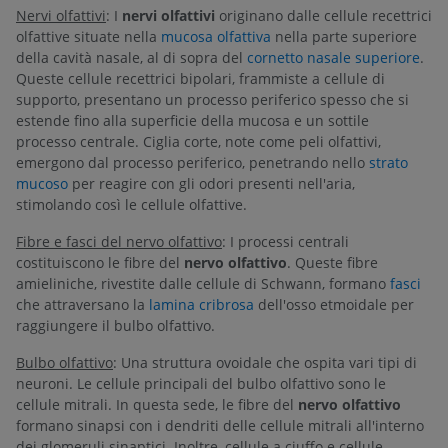
Nervi olfattivi
: I
nervi olfattivi
originano dalle cellule recettrici
olfattive situate nella
mucosa olfattiva
nella parte superiore
della cavità nasale, al di sopra del
cornetto nasale superiore
.
Queste cellule recettrici bipolari, frammiste a cellule di
supporto, presentano un processo periferico spesso che si
estende fino alla superficie della mucosa e un sottile
processo centrale. Ciglia corte, note come peli olfattivi,
emergono dal processo periferico, penetrando nello
strato
mucoso
per reagire con gli odori presenti nell'aria,
stimolando così le cellule olfattive.
Fibre e fasci del nervo olfattivo
: I processi centrali
costituiscono le fibre del
nervo olfattivo
. Queste fibre
amieliniche, rivestite dalle cellule di Schwann, formano
fasci
che attraversano la
lamina cribrosa
dell'osso etmoidale per
raggiungere il bulbo olfattivo.
Bulbo olfattivo
: Una struttura ovoidale che ospita vari tipi di
neuroni. Le cellule principali del bulbo olfattivo sono le
cellule mitrali. In questa sede, le fibre del
nervo olfattivo
formano sinapsi con i dendriti delle cellule mitrali all'interno
dei glomeruli sinaptici. Inoltre, cellule a ciuffo e cellule