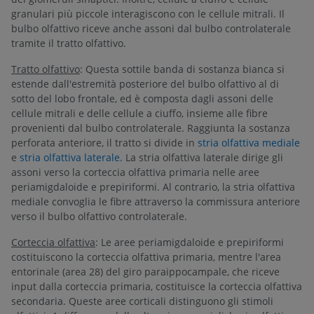
granulari più piccole interagiscono con le cellule mitrali. Il
bulbo olfattivo riceve anche assoni dal bulbo controlaterale
tramite il tratto olfattivo.
Tratto olfattivo
: Questa sottile banda di sostanza bianca si
estende dall'estremità posteriore del bulbo olfattivo al di
sotto del lobo frontale, ed è composta dagli assoni delle
cellule mitrali e delle cellule a ciuffo, insieme alle fibre
provenienti dal bulbo controlaterale. Raggiunta la sostanza
perforata anteriore, il tratto si divide in
stria olfattiva mediale
e
stria olfattiva laterale
. La stria olfattiva laterale dirige gli
assoni verso la corteccia olfattiva primaria nelle aree
periamigdaloide e prepiriformi. Al contrario, la stria olfattiva
mediale convoglia le fibre attraverso la commissura anteriore
verso il bulbo olfattivo controlaterale.
Corteccia olfattiva
: Le aree periamigdaloide e prepiriformi
costituiscono la corteccia olfattiva primaria, mentre l'area
entorinalе (area 28) del giro paraippocampale, che riceve
input dalla corteccia primaria, costituisce la corteccia olfattiva
secondaria. Queste aree corticali distinguono gli stimoli